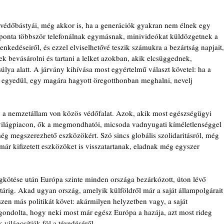
védőbástyái, még akkor is, ha a generációk gyakran nem élnek egy 
naponta többször telefonálnak egymásnak, minivideókat küldözgetnek a 
kedéseiről, és ezzel elviselhetővé teszik számukra a bezártság napjait,
ek bevásárolni és tartani a lelket azokban, akik elcsüggednek, 
lya alatt. A járvány kihívása most egyértelmű választ követel: ha a 
 egyedül, egy magára hagyott öregotthonban meghalni, nevelj 
g a nemzetállam von közös védőfalat. Azok, akik most egészségügyi 
 világpiacon, ők a megmondhatói, micsoda vadnyugati kíméletlenséggel 
ég megszerezhető eszközökért. Szó sincs globális szolidaritásról, még 
 már kifizetett eszközöket is visszatartanak, eladnak még egyszer 
ötése után Európa szinte minden országa bezárkózott, úton lévő 
tárig. Akad ugyan ország, amelyik külföldről már a saját állampolgárait
zen más politikát követ: akármilyen helyzetben vagy, a saját 
 gondolta, hogy neki most már egész Európa a hazája, azt most rideg 
 világosítják föl a tévedéséről.