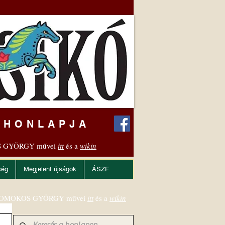
 HONLAPJA
 GYÖRGY művei
itt
és a
wikin
ség
Megjelent újságok
ÁSZF
OMOKOS GYÖRGY művei
itt
és a
wikin