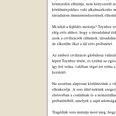
könnyedén elhárítja, nem kényszerül a
körülményekhez való alkalmazkodás mód
társadalom immunrendszerének ellustul
Mi tehát a fejlődés motorja? Toynbee sz
elég erős ahhoz, hogy a társadalmat érd
azok a civilizációk (államok, társadalm
de elkerülte őket a túl erős próbatétel.
Az emberi civilizáció globálissá válásá
lépett Toynbee tétele, és ezúttal az egé
így lett volna, valóban véget ért volna
kezdetét.
Ha azonban alaposan körülnézünk a vil
ellenkezője. A sors által nekünk szegez
elsősorban a családnak és a nemzetálla
próbatételből, amelyek a saját adottság
Tragédiák sora mutatja most meg, hogy 