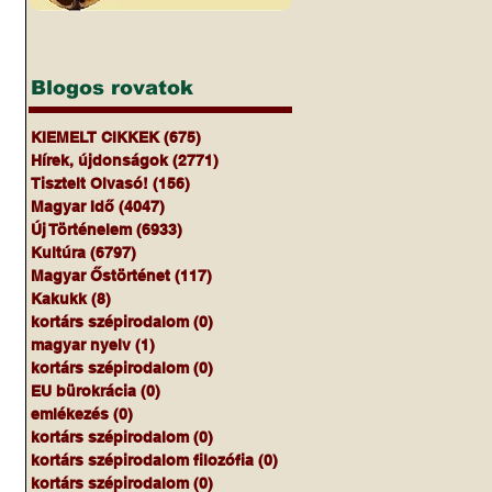
Blogos rovatok
 
KIEMELT CIKKEK
(675)
675 bejegyzés
Hírek, újdonságok
(2771)
2771 bejegyzés
Tisztelt Olvasó!
(156)
156 bejegyzés
Magyar Idő
(4047)
4047 bejegyzés
Új Történelem
(6933)
6933 bejegyzés
Kultúra
(6797)
6797 bejegyzés
Magyar Őstörténet
(117)
117 bejegyzés
Kakukk
(8)
8 bejegyzés
kortárs szépirodalom
(0)
0 bejegyzés
magyar nyelv
(1)
1 bejegyzés
kortárs szépirodalom
(0)
0 bejegyzés
EU bürokrácia
(0)
0 bejegyzés
emlékezés
(0)
0 bejegyzés
 
kortárs szépirodalom
(0)
0 bejegyzés
kortárs szépirodalom filozófia
(0)
0 bejegyzés
kortárs szépirodalom
(0)
0 bejegyzés