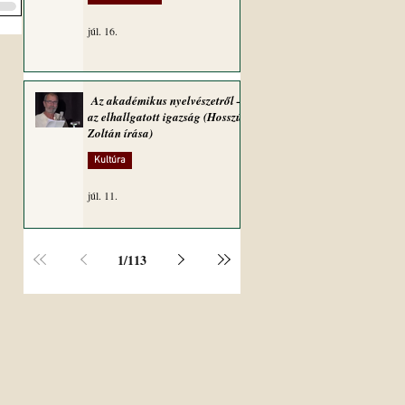
júl. 16.
Az akadémikus nyelvészetről –
az elhallgatott igazság (Hosszú
Zoltán írása)
Kultúra
júl. 11.
1
/
113