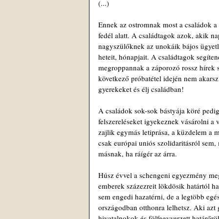
(...)
Ennek az ostromnak most a családok a 
fedél alatt. A családtagok azok, akik 
nagyszülőknek az unokáik bájos ügyetlen
heteit, hónapjait. A családtagok segíten
megroppannak a záporozó rossz hírek sú
következő próbatétel idején nem akarsz
gyerekeket és élj családban!
A családok sok-sok bástyája köré pedi
felszereléseket igyekeznek vásárolni a
zajlik egymás letiprása, a küzdelem a m
csak európai uniós szolidaritásról sem,
másnak, ha ráígér az árra.
Húsz évvel a schengeni egyezmény megk
emberek százezreit lökdösik határtól ha
sem engedi hazatérni, de a legtöbb egés
országodban otthonra lelhetsz. Aki azt
hivatalnokok és fölfegyverzett határőrök