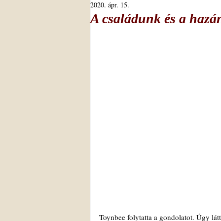
2020. ápr. 15.
A családunk és a hazá
Toynbee folytatta a gondolatot. Úgy lát