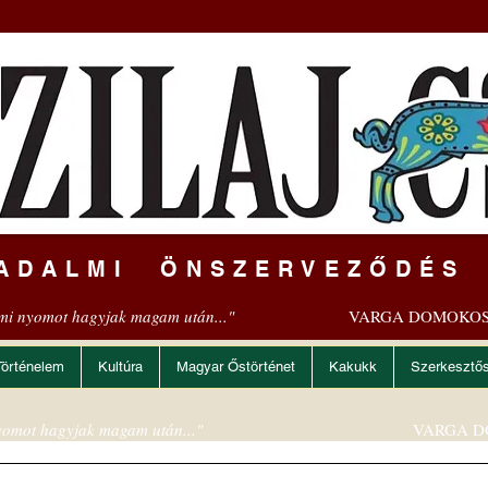
ADALMI ÖNSZERVEZŐDÉS
mi nyomot hagyjak magam után..."
VARGA DOMOKOS
Történelem
Kultúra
Magyar Őstörténet
Kakukk
Szerkesztő
omot hagyjak magam után..."
VARGA D