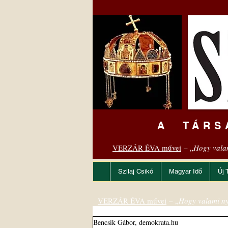
A TÁRS
VERZÁR ÉVA művei
– „
Hogy vala
Szilaj Csikó
Magyar Idő
Új 
VERZÁR ÉVA művei
– „
Hogy valami ny
Bencsik Gábor, demokrata.hu