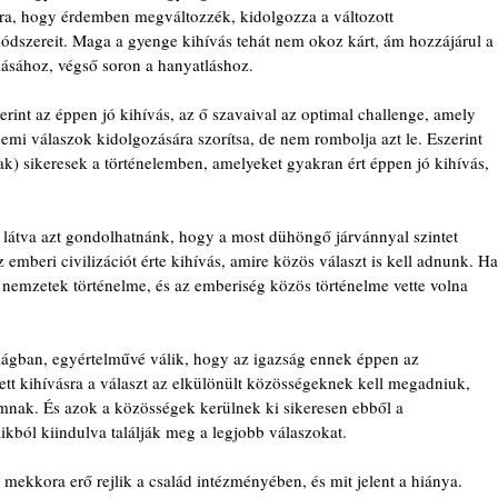
rra, hogy érdemben megváltozzék, kidolgozza a változott 
szereit. Maga a gyenge kihívás tehát nem okoz kárt, ám hozzájárul a 
ásához, végső soron a hanyatláshoz.
erint az éppen jó kihívás, az ő szavaival az optimal challenge, amely 
emi válaszok kidolgozására szorítsa, de nem rombolja azt le. Eszerint 
ak) sikeresek a történelemben, amelyeket gyakran ért éppen jó kihívás, 
t látva azt gondolhatnánk, hogy a most dühöngő járvánnyal szintet 
sz emberi civilizációt érte kihívás, amire közös választ is kell adnunk. Ha
 a nemzetek történelme, és az emberiség közös történelme vette volna 
ágban, egyértelművé válik, hogy az igazság ennek éppen az 
ett kihívásra a választ az elkülönült közösségeknek kell megadniuk, 
mnak. És azok a közösségek kerülnek ki sikeresen ebből a 
aikból kiindulva találják meg a legjobb válaszokat.
mekkora erő rejlik a család intézményében, és mit jelent a hiánya.