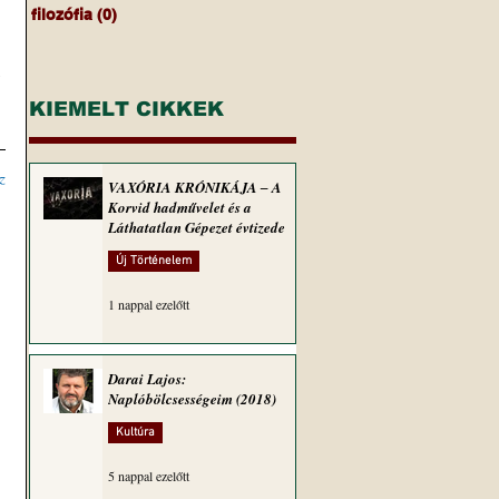
filozófia
(0)
0 bejegyzés
 
KIEMELT CIKKEK
z
VAXÓRIA KRÓNIKÁJA ‒ A
Korvid hadművelet és a
Láthatatlan Gépezet évtizede
Új Történelem
1 nappal ezelőtt
Darai Lajos:
Naplóbölcsességeim (2018)
Kultúra
5 nappal ezelőtt