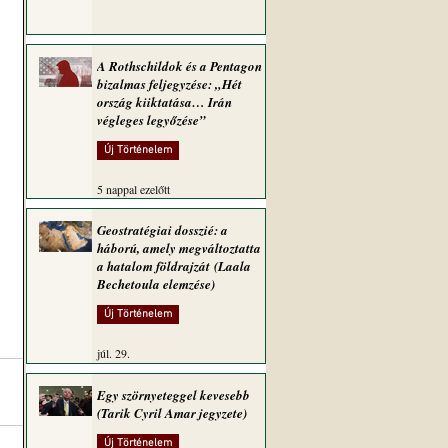
A Rothschildok és a Pentagon
bizalmas feljegyzése: „Hét
ország kiiktatása… Irán
végleges legyőzése”
Új Történelem
5 nappal ezelőtt
Geostratégiai dosszié: a
háború, amely megváltoztatta
a hatalom földrajzát (Laala
Bechetoula elemzése)
Új Történelem
júl. 29.
Egy szörnyeteggel kevesebb
(Tarik Cyril Amar jegyzete)
Új Történelem