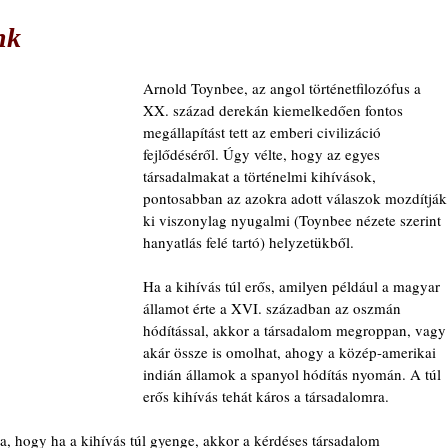
nk
Arnold Toynbee, az angol történetfilozófus a 
XX. század derekán kiemelkedően fontos 
megállapítást tett az emberi civilizáció 
fejlődéséről. Úgy vélte, hogy az egyes 
társadalmakat a történelmi kihívások, 
pontosabban az azokra adott válaszok mozdítják
ki viszonylag nyugalmi (Toynbee nézete szerint 
hanyatlás felé tartó) helyzetükből.
Ha a kihívás túl erős, amilyen például a magyar 
államot érte a XVI. században az oszmán 
hódítással, akkor a társadalom megroppan, vagy
akár össze is omolhat, ahogy a közép-amerikai 
indián államok a spanyol hódítás nyomán. A túl 
erős kihívás tehát káros a társadalomra.
ta, hogy ha a kihívás túl gyenge, akkor a kérdéses társadalom 