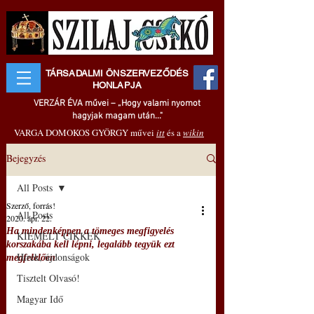
TÁRSADALMI ÖNSZERVEZŐDÉS
HONLAPJA
VERZÁR ÉVA művei – „Hogy valami nyomot
hagyjak magam után..."
VARGA DOMOKOS GYÖRGY művei
itt
és a
wikin
Bejegyzés
All Posts
Szerző, forrás!
All Posts
2020. ápr. 22.
Ha mindenképpen a tömeges megfigyelés
KIEMELT CIKKEK
korszakába kell lépni, legalább tegyük ezt
Hírek, újdonságok
megfelelően
Tisztelt Olvasó!
Magyar Idő