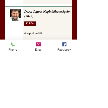
Darai Lajos: Naplóbölcsességeim
(2018)
Kultúra
4 nappal ezelőtt
Phone
Email
Facebook
A Rothschildok és a Pentagon
bizalmas feljegyzése: „Hét ország
kiiktatása… Irán végleges
legyőzése”
Új Történelem
5 nappal ezelőtt
Geostratégiai dosszié: a háború,
amely megváltoztatta a hatalom
földrajzát (Laala Bechetoula