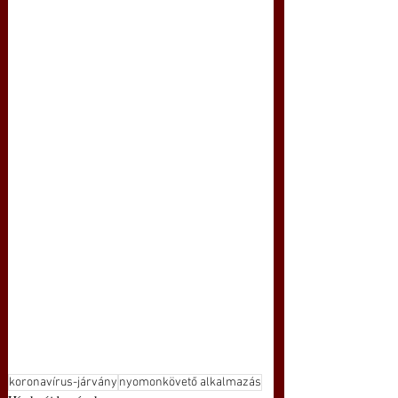
koronavírus-járvány
nyomonkövető alkalmazás