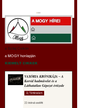
VAXÓRIA KRÓNIKÁJA
Franciaország:
a Szilaj Csikón
‒ A Korvid hadművelet
Rendőrségi razziák
a MOGY honlapján
és a Láthatatlan Gépezet
bevándorlásellenes
évtizede
Nemzeti Tömörülés
KIEMELT CIKKEK
ellen ‒ a választáso
VAXÓRIA KRÓNIKÁJA ‒ A
Korvid hadművelet és a
Láthatatlan Gépezet évtizede
Új Történelem
22 órával ezelőtt