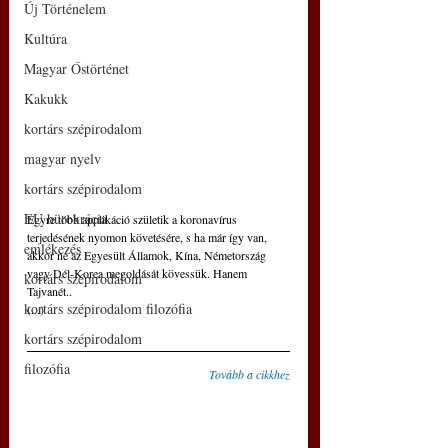
Új Történelem
Kultúra
Magyar Őstörténet
Kakukk
kortárs szépirodalom
magyar nyelv
kortárs szépirodalom
EU bürokrácia
Egyre több applikáció születik a koronavírus 
terjedésének nyomon követésére, s ha már így van, 
emlékezés
akkor ne az Egyesült Államok, Kína, Németország 
vagy Dél-Korea megoldását kövessük. Hanem 
kortárs szépirodalom
Tajvanét..
kortárs szépirodalom filozófia
(...)
kortárs szépirodalom
filozófia
Tovább a cikkhez