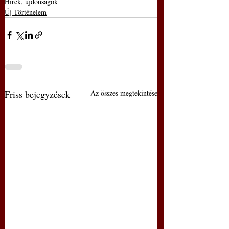
Hírek, újdonságok
Új Történelem
Friss bejegyzések
Az összes megtekintése