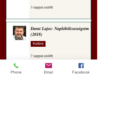
3 nappal ezelőtt
Darai Lajos: Naplóbölcsességeim
(2018)
Kultúra
7 nappal ezelőtt
Phone
Email
Facebook
A Rothschildok és a Pentagon
bizalmas feljegyzése: „Hét ország
kiiktatása… Irán végleges
legyőzése”
Új Történelem
aug. 1.
Geostratégiai dosszié: a háború,