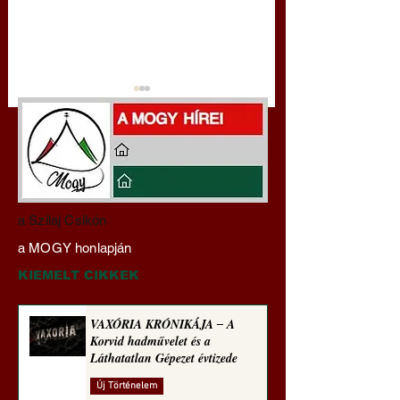
A háború kisiklott, a
Miért tabu Fauci
a Szilaj Csikón
diplomáciának nem
büntetőjogi felelős
a MOGY honlapján
maradt tere (Alastair
vonása
Crooke jegyzete)
KIEMELT CIKKEK
VAXÓRIA KRÓNIKÁJA ‒ A
Korvid hadművelet és a
Láthatatlan Gépezet évtizede
Új Történelem