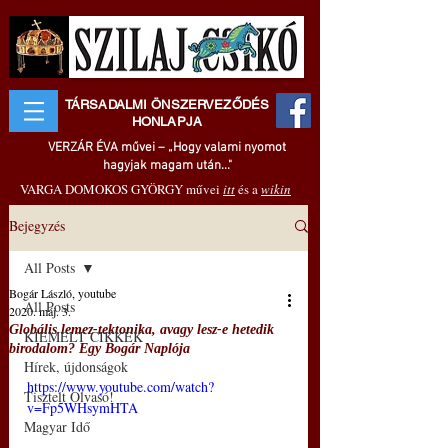
TÁRSADALMI ÖNSZERVEZŐDÉS
HONLAPJA
VERZÁR ÉVA művei – „Hogy valami nyomot
hagyjak magam után..."
VARGA DOMOKOS GYÖRGY művei
itt
és a
wikin
Bejegyzés
All Posts
Bogár László, youtube
All Posts
2020. máj. 3.
Globális lemez-tektonika, avagy lesz-e hetedik
KIEMELT CIKKEK
birodalom? Egy Bogár Naplója
Hírek, újdonságok
https://www.youtube.com/watch?
Tisztelt Olvasó!
v=Fp5WHsymHTA
Magyar Idő