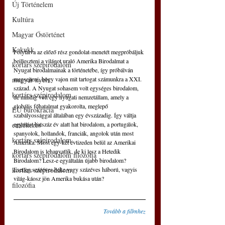
Új Történelem
Kultúra
Magyar Őstörténet
Kakukk
Folytatva az előző rész gondolat-menetét megpróbáljuk 
beilleszteni a világot uraló Amerika Birodalmat a 
kortárs szépirodalom
Nyugat birodalmainak a történetébe, így próbálván 
megsejteni, hogy vajon mit tartogat számunkra a XXI. 
magyar nyelv
század. A Nyugat sohasem volt egységes birodalom, 
kortárs szépirodalom
de mindig volt egy nyugati nemzetállam, amely a 
globális főhatalmat gyakorolta, meglepő 
EU bürokrácia
szabályossággal általában egy évszázadig. Így váltja 
egymást hatszáz év alatt hat birodalom, a portugálok, 
emlékezés
spanyolok, hollandok, franciák, angolok után most 
kortárs szépirodalom
Amerika. Most egy-két évtizeden belül az Amerikai 
Birodalom is lehanyatlik, de ki lesz a Hetedik 
kortárs szépirodalom filozófia
Birodalom? Lesz-e egyáltalán újabb birodalom? 
Esetleg százéves béke vagy százéves háború, vagyis 
kortárs szépirodalom
világ-káosz jön Amerika bukása után?
filozófia
Tovább a fillmhez