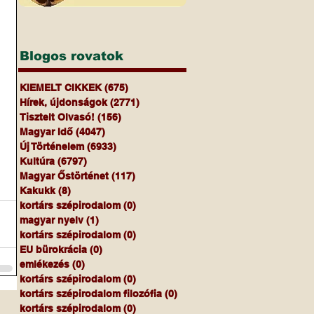
Blogos rovatok
KIEMELT CIKKEK
(675)
675 bejegyzés
Hírek, újdonságok
(2771)
2771 bejegyzés
Tisztelt Olvasó!
(156)
156 bejegyzés
Magyar Idő
(4047)
4047 bejegyzés
Új Történelem
(6933)
6933 bejegyzés
Kultúra
(6797)
6797 bejegyzés
Magyar Őstörténet
(117)
117 bejegyzés
Kakukk
(8)
8 bejegyzés
kortárs szépirodalom
(0)
0 bejegyzés
magyar nyelv
(1)
1 bejegyzés
kortárs szépirodalom
(0)
0 bejegyzés
EU bürokrácia
(0)
0 bejegyzés
emlékezés
(0)
0 bejegyzés
kortárs szépirodalom
(0)
0 bejegyzés
kortárs szépirodalom filozófia
(0)
0 bejegyzés
kortárs szépirodalom
(0)
0 bejegyzés