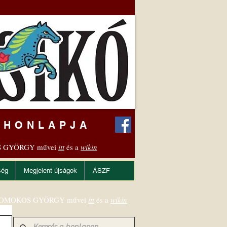
 HONLAPJA
 GYÖRGY művei
itt
és a
wikin
ség
Megjelent újságok
ÁSZF
OMOKOS GYÖRGY művei
itt
és a
wikin