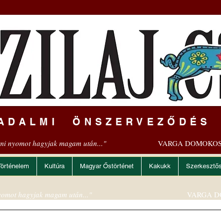
ADALMI ÖNSZERVEZŐDÉS
mi nyomot hagyjak magam után..."
VARGA DOMOKOS
Történelem
Kultúra
Magyar Őstörténet
Kakukk
Szerkesztő
omot hagyjak magam után..."
VARGA D