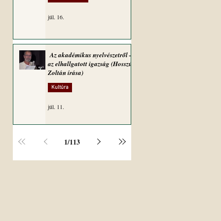
júl. 16.
Az akadémikus nyelvészetről –
az elhallgatott igazság (Hosszú
Zoltán írása)
Kultúra
júl. 11.
1
/
113