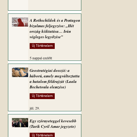
A Rothschildok és a Pentagon
bizalmas feljegyzése: „Hét
ország kiiktatása… Irán
végleges legyőzése”
Új Történelem
5 nappal ezelőtt
Geostratégiai dosszié: a
háború, amely megváltoztatta
a hatalom földrajzát (Laala
Bechetoula elemzése)
Új Történelem
júl. 29.
Egy szörnyeteggel kevesebb
(Tarik Cyril Amar jegyzete)
Új Történelem