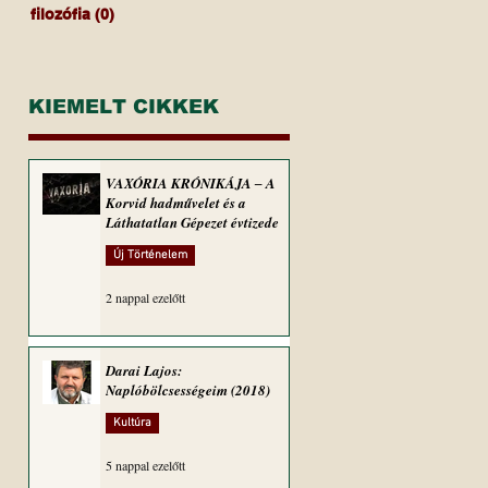
filozófia
(0)
0 bejegyzés
KIEMELT CIKKEK
VAXÓRIA KRÓNIKÁJA ‒ A
Korvid hadművelet és a
Láthatatlan Gépezet évtizede
Új Történelem
2 nappal ezelőtt
Darai Lajos:
Naplóbölcsességeim (2018)
Kultúra
5 nappal ezelőtt