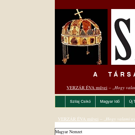
A TÁRS
VERZÁR ÉVA művei
– „
Hogy vala
Szilaj Csikó
Magyar Idő
Új 
VERZÁR ÉVA művei
– „
Hogy valami ny
Magyar Nemzet