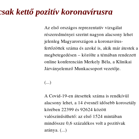
csak kettő pozitív koronavírusra
Az első országos reprezentatív vizsgálat 
részeredményei szerint nagyon alacsony lehet 
jelenleg Magyarországon a koronavírus-
fertőzöttek száma és azoké is, akik már átestek a
megbetegedésen – közölte a témában rendezett 
online konferencián Merkely Béla, a Klinikai 
Járványelemző Munkacsoport vezetője.
(...)
A Covid-19-en átesettek száma is rendkívül 
alacsony lehet, a 14 évesnél idősebb korosztály 
körében 22399 és 92624 között 
valószínűsíthető: az első 1524 mintában 
mindössze 0,6 százalékos volt a pozitívak 
aránya. (...)