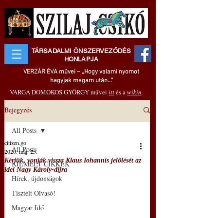
TÁRSADALMI ÖNSZERVEZŐDÉS
HONLAPJA
VERZÁR ÉVA művei – „Hogy valami nyomot
hagyjak magam után..."
VARGA DOMOKOS GYÖRGY művei
itt
és a
wikin
Bejegyzés
All Posts
citizen.go
All Posts
2020. máj. 25.
Kérjük, vonják vissza Klaus Iohannis jelölését az
KIEMELT CIKKEK
idei Nagy Károly-díjra
Hírek, újdonságok
Tisztelt Olvasó!
Magyar Idő