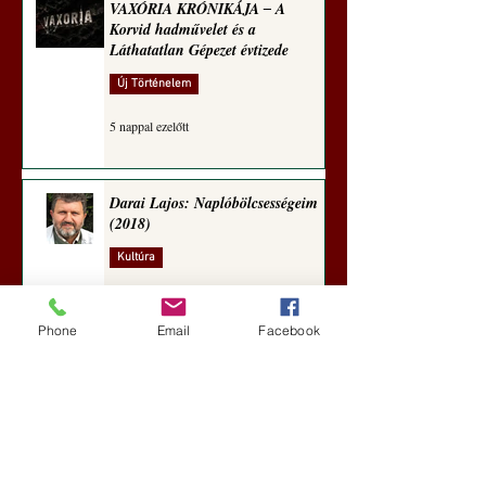
VAXÓRIA KRÓNIKÁJA ‒ A
Korvid hadművelet és a
Láthatatlan Gépezet évtizede
Új Történelem
5 nappal ezelőtt
Darai Lajos: Naplóbölcsességeim
(2018)
Kultúra
aug. 2.
Phone
Email
Facebook
A Rothschildok és a Pentagon
bizalmas feljegyzése: „Hét ország
kiiktatása… Irán végleges
legyőzése”