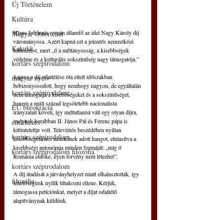
Új Történelem
Kultúra
Klaus Iohannis román államfő az idei Nagy Károly díj 
Magyar Őstörténet
várományosa. Azért kapná ezt a jelentős nemzetközi 
Kakukk
kitüntetést, mert „ő a méltányosság, a kisebbségek 
védelme és a kulturális sokszínűség nagy támogatója.”
kortárs szépirodalom
Sajnos a díj odaítélése óta eltelt időszakban 
magyar nyelv
bebizonyosodott, hogy nemhogy nagyon, de egyáltalán 
kortárs szépirodalom
nem támogatja a kisebbségeket és a sokszínűséget, 
hanem a múlt század legsötétebb nacionalista 
EU bürokrácia
irányzatait követi, így méltatlanná vált egy olyan díjra, 
melynek korábban II. János Pál és Ferenc pápa is 
emlékezés
kitüntetettje volt. Televíziós beszédében nyíltan 
kortárs szépirodalom
kisebbségellenes nézeteinek adott hangot, elutasítva a 
kisebbségi autonómia minden formáját: „míg ő 
kortárs szépirodalom filozófia
Románia elnöke, ilyen törvény nem létezhet”.
kortárs szépirodalom
A díj átadását a járványhelyzet miatt elhalasztották, így 
filozófia
lehetőségünk nyílik tiltakozni ellene. Kérjük, 
támogassa petíciónkat, melyet a díjat odaítélő 
alapítványnak küldünk.