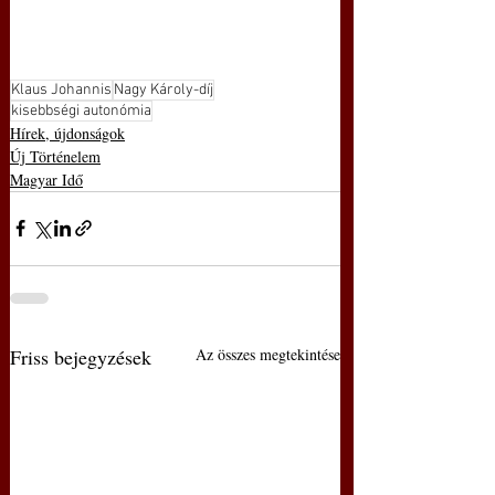
Klaus Johannis
Nagy Károly-díj
kisebbségi autonómia
Hírek, újdonságok
Új Történelem
Magyar Idő
Friss bejegyzések
Az összes megtekintése