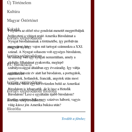
Új Történelem
Kultúra
Magyar Őstörténet
Kakukk
Folytatva az előző rész gondolat-menetét megpróbáljuk 
beilleszteni a világot uraló Amerika Birodalmat a 
kortárs szépirodalom
Nyugat birodalmainak a történetébe, így próbálván 
megsejteni, hogy vajon mit tartogat számunkra a XXI. 
magyar nyelv
század. A Nyugat sohasem volt egységes birodalom, 
kortárs szépirodalom
de mindig volt egy nyugati nemzetállam, amely a 
globális főhatalmat gyakorolta, meglepő 
EU bürokrácia
szabályossággal általában egy évszázadig. Így váltja 
egymást hatszáz év alatt hat birodalom, a portugálok, 
emlékezés
spanyolok, hollandok, franciák, angolok után most 
kortárs szépirodalom
Amerika. Most egy-két évtizeden belül az Amerikai 
Birodalom is lehanyatlik, de ki lesz a Hetedik 
kortárs szépirodalom filozófia
Birodalom? Lesz-e egyáltalán újabb birodalom? 
Esetleg százéves béke vagy százéves háború, vagyis 
kortárs szépirodalom
világ-káosz jön Amerika bukása után?
filozófia
Tovább a filmhez