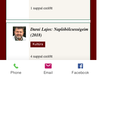
1 nappal ezelőtt
Darai Lajos: Naplóbölcsességeim
(2018)
Kultúra
4 nappal ezelőtt
Phone
Email
Facebook
A Rothschildok és a Pentagon
bizalmas feljegyzése: „Hét ország
kiiktatása… Irán végleges
legyőzése”
Új Történelem
5 nappal ezelőtt
Geostratégiai dosszié: a háború,