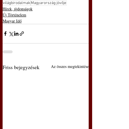
világbirodalmak
Magyarország jövője
Hírek, újdonságok
Új Történelem
Magyar Idő
Friss bejegyzések
Az összes megtekintése