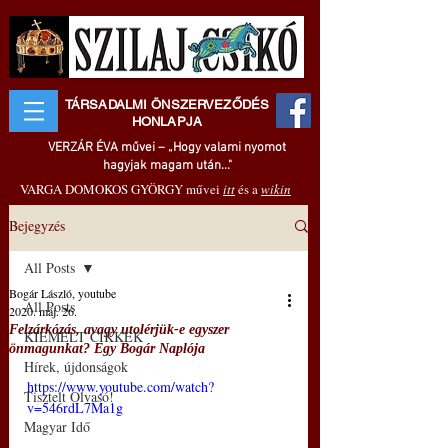
TÁRSADALMI ÖNSZERVEZŐDÉS
HONLAPJA
VERZÁR ÉVA művei – „Hogy valami nyomot
hagyjak magam után..."
VARGA DOMOKOS GYÖRGY művei
itt
és a
wikin
Bejegyzés
All Posts
Bogár László, youtube
All Posts
2020. máj. 26.
Felzárkózás, avagy utolérjük-e egyszer
KIEMELT CIKKEK
önmagunkat? Egy Bogár Naplója
Hírek, újdonságok
https://www.youtube.com/watch?
Tisztelt Olvasó!
v=546rdL7Ma1g
Magyar Idő