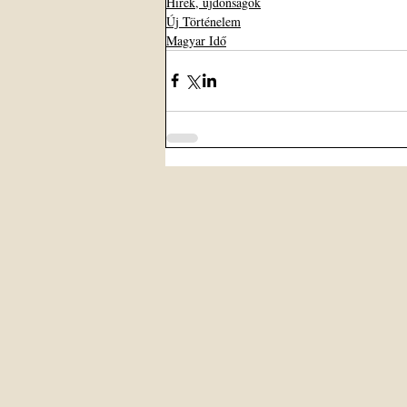
Hírek, újdonságok
Új Történelem
Magyar Idő