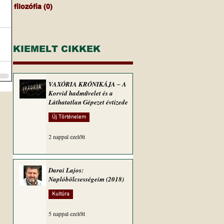
filozófia
(0)
0 bejegyzés
KIEMELT CIKKEK
VAXÓRIA KRÓNIKÁJA ‒ A
Korvid hadművelet és a
Láthatatlan Gépezet évtizede
Új Történelem
2 nappal ezelőtt
Darai Lajos:
Naplóbölcsességeim (2018)
Kultúra
5 nappal ezelőtt