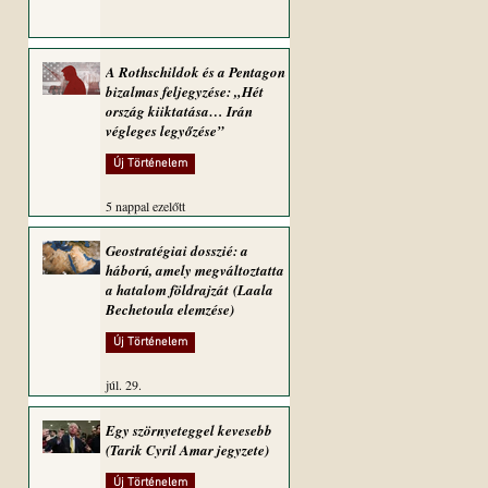
A Rothschildok és a Pentagon
bizalmas feljegyzése: „Hét
ország kiiktatása… Irán
végleges legyőzése”
Új Történelem
5 nappal ezelőtt
Geostratégiai dosszié: a
háború, amely megváltoztatta
a hatalom földrajzát (Laala
Bechetoula elemzése)
Új Történelem
júl. 29.
Egy szörnyeteggel kevesebb
(Tarik Cyril Amar jegyzete)
Új Történelem