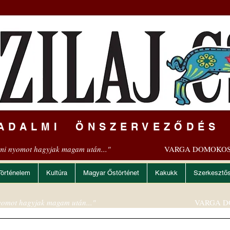
ADALMI ÖNSZERVEZŐDÉS
mi nyomot hagyjak magam után..."
VARGA DOMOKOS
Történelem
Kultúra
Magyar Őstörténet
Kakukk
Szerkesztő
omot hagyjak magam után..."
VARGA D