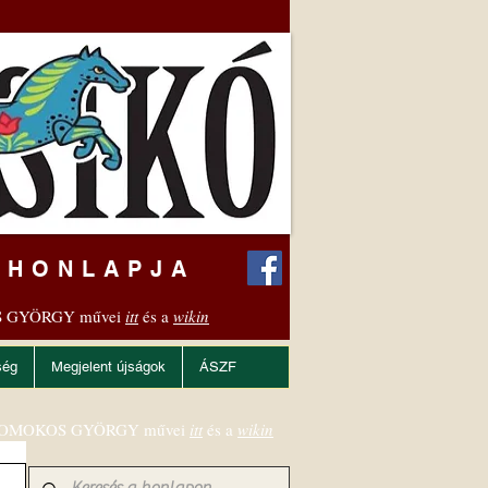
 HONLAPJA
 GYÖRGY művei
itt
és a
wikin
ség
Megjelent újságok
ÁSZF
OMOKOS GYÖRGY művei
itt
és a
wikin