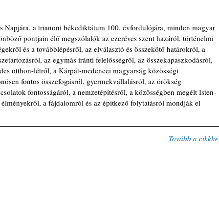
s Napjára, a trianoni békediktátum 100. évfordulójára, minden magyar 
böző pontjain élő megszólalók az ezeréves szent hazáról, történelmi 
égekről és a továbblépésről, az elválasztó és összekötő határokról, a 
zetartozásról, az egymás iránti felelősségről, az összekapaszkodásról, 
des otthon-létről, a Kárpát-medencei magyarság közösségi 
nösen fontos összefogásról, gyermekvállalásról, az örökség 
csolatok fontosságáról, a nemzetépítésről, a közösségben megélt Isten-
élményekről, a fájdalomról és az építkező folytatásról mondják el 
Tovább a cikkhe