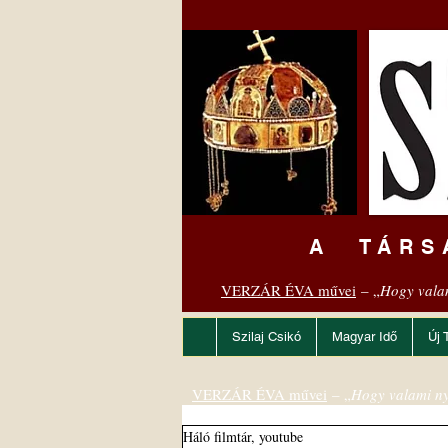
A TÁRS
VERZÁR ÉVA művei
– „
Hogy vala
Szilaj Csikó
Magyar Idő
Új 
VERZÁR ÉVA művei
– „
Hogy valami ny
Háló filmtár, youtube