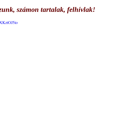
zunk, számon tartalak, felhívlak!
bXKztOJ5io