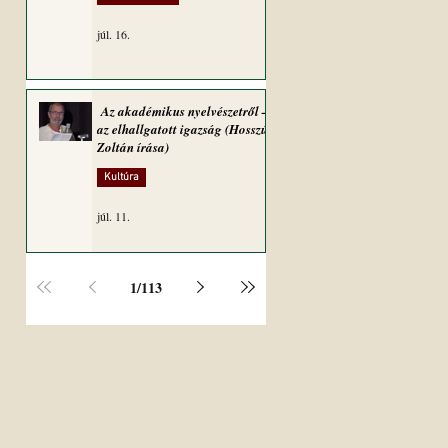
júl. 16.
Az akadémikus nyelvészetről –
az elhallgatott igazság (Hosszú
Zoltán írása)
Kultúra
júl. 11.
1
/
113