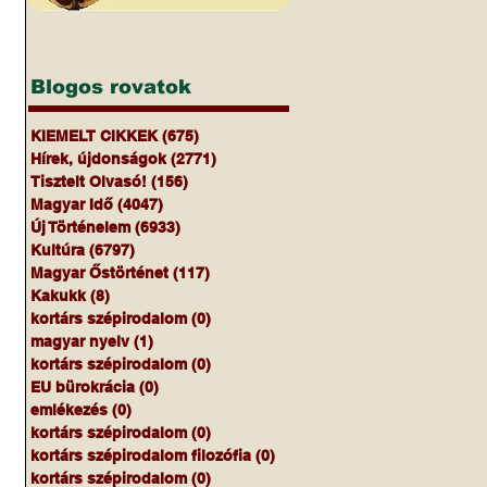
Blogos rovatok
KIEMELT CIKKEK
(675)
675 bejegyzés
Hírek, újdonságok
(2771)
2771 bejegyzés
Tisztelt Olvasó!
(156)
156 bejegyzés
Magyar Idő
(4047)
4047 bejegyzés
Új Történelem
(6933)
6933 bejegyzés
Kultúra
(6797)
6797 bejegyzés
Magyar Őstörténet
(117)
117 bejegyzés
Kakukk
(8)
8 bejegyzés
kortárs szépirodalom
(0)
0 bejegyzés
magyar nyelv
(1)
1 bejegyzés
kortárs szépirodalom
(0)
0 bejegyzés
EU bürokrácia
(0)
0 bejegyzés
emlékezés
(0)
0 bejegyzés
kortárs szépirodalom
(0)
0 bejegyzés
kortárs szépirodalom filozófia
(0)
0 bejegyzés
kortárs szépirodalom
(0)
0 bejegyzés