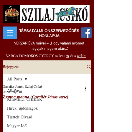
TÁRSADALMI ÖNSZERVEZŐDÉS
HONLAPJA
VERZÁR ÉVA művei – „Hogy valami nyomot
hagyjak magam után..."
VARGA DOMOKOS GYÖRGY művei
itt
és a
wikin
Bejegyzés
All Posts
Gavallér János, Szilaj Csikó
All Posts
2020. máj. 30.
Zsanna-manna (Gavallér János verse)
KIEMELT CIKKEK
Hírek, újdonságok
Tisztelt Olvasó!
Magyar Idő