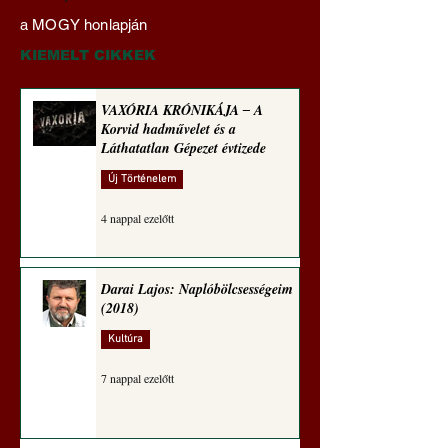
Naplóbölcsességeim
nyelvművelő gúnyv
a MOGY honlapján
(2024)
sorozata (1772)
KIEMELT CIKKEK
VAXÓRIA KRÓNIKÁJA ‒ A
Korvid hadművelet és a
Láthatatlan Gépezet évtizede
Új Történelem
4 nappal ezelőtt
Darai Lajos: Naplóbölcsességeim
(2018)
Kultúra
7 nappal ezelőtt