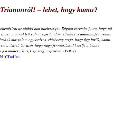
Trianonról! – lehet, hogy kamu?
llenőrizni az alábbi film hitelességét. Rögtön eszembe jutott, hogy túl 
éppen japánul lett volna, szorító időm ellenére is utánanéztem volna. 
Hazánk mozgalom egy kedves, előzékeny tagja, hogy úgy hírlik, kamu 
rem a tisztelt Olvasót, hogy nagy fenntartással kezelje a benne 
s ezt a modern kori, közösségi népmesét. (VDGy)
XaN1CFatUac