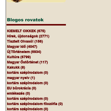
Blogos rovatok
KIEMELT CIKKEK
(675)
675 bejegyzés
Hírek, újdonságok
(2771)
2771 bejegyzés
Tisztelt Olvasó!
(156)
156 bejegyzés
Magyar Idő
(4047)
4047 bejegyzés
Új Történelem
(6934)
6934 bejegyzés
Kultúra
(6799)
6799 bejegyzés
Magyar Őstörténet
(117)
117 bejegyzés
Kakukk
(8)
8 bejegyzés
kortárs szépirodalom
(0)
0 bejegyzés
magyar nyelv
(1)
1 bejegyzés
kortárs szépirodalom
(0)
0 bejegyzés
EU bürokrácia
(0)
0 bejegyzés
emlékezés
(0)
0 bejegyzés
kortárs szépirodalom
(0)
0 bejegyzés
kortárs szépirodalom filozófia
(0)
0 bejegyzés
kortárs szépirodalom
(0)
0 bejegyzés