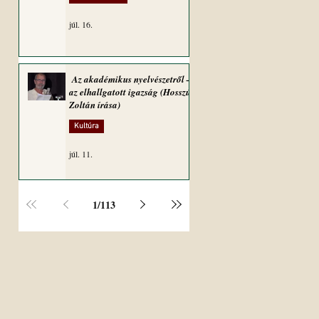
júl. 16.
Az akadémikus nyelvészetről –
az elhallgatott igazság (Hosszú
Zoltán írása)
Kultúra
júl. 11.
1
/
113