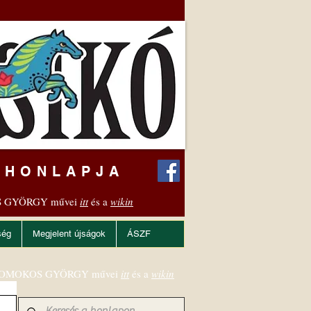
 HONLAPJA
 GYÖRGY művei
itt
és a
wikin
ség
Megjelent újságok
ÁSZF
OMOKOS GYÖRGY művei
itt
és a
wikin