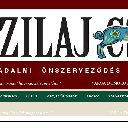
ADALMI ÖNSZERVEZŐDÉS
mi nyomot hagyjak magam után..."
VARGA DOMOKOS
Történelem
Kultúra
Magyar Őstörténet
Kakukk
Szerkesztő
omot hagyjak magam után..."
VARGA D