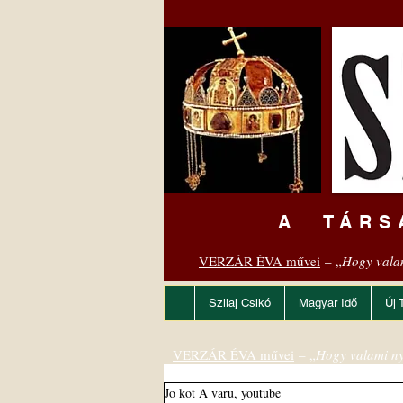
A TÁRS
VERZÁR ÉVA művei
– „
Hogy vala
Szilaj Csikó
Magyar Idő
Új 
VERZÁR ÉVA művei
– „
Hogy valami ny
Jo kot A varu, youtube