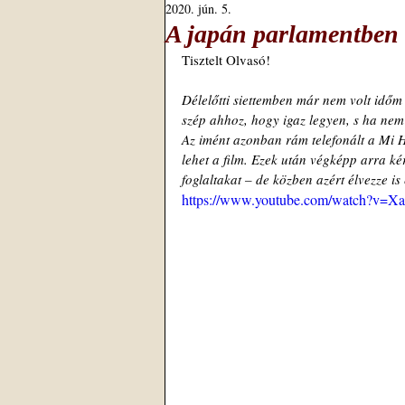
2020. jún. 5.
A japán parlamentben 
Tisztelt Olvasó! 
Délelőtti siettemben már nem volt időm e
szép ahhoz, hogy igaz legyen, s ha nem 
Az imént azonban rám telefonált a Mi 
lehet a film. Ezek után végképp arra ké
foglaltakat – de közben azért élvezze i
https://www.youtube.com/watch?v=