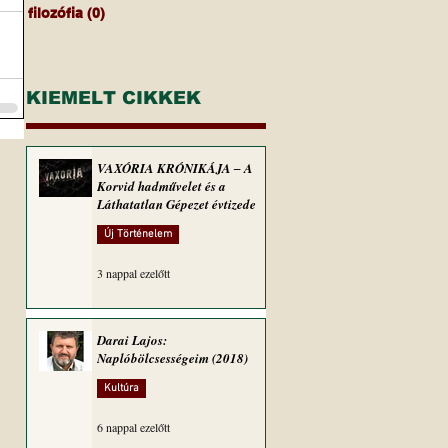
filozófia
(0)
0 bejegyzés
KIEMELT CIKKEK
VAXÓRIA KRÓNIKÁJA ‒ A
Korvid hadművelet és a
Láthatatlan Gépezet évtizede
Új Történelem
3 nappal ezelőtt
Darai Lajos:
Naplóbölcsességeim (2018)
Kultúra
6 nappal ezelőtt