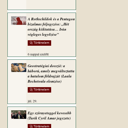
A Rothschildok és a Pentagon
bizalmas feljegyzése: „Hét
ország kiiktatása… Irán
végleges legyőzése”
Új Történelem
6 nappal ezelőtt
Geostratégiai dosszié: a
háború, amely megváltoztatta
a hatalom földrajzát (Laala
Bechetoula elemzése)
Új Történelem
júl. 29.
Egy szörnyeteggel kevesebb
(Tarik Cyril Amar jegyzete)
Új Történelem