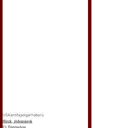
USA
antifa
polgárháború
Hírek, újdonságok
Új Történelem