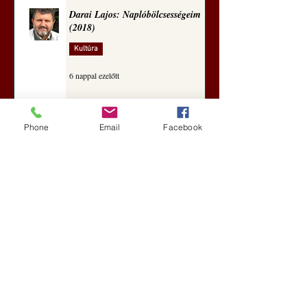
Darai Lajos: Naplóbölcsességeim
(2018)
Kultúra
6 nappal ezelőtt
Phone
Email
Facebook
A Rothschildok és a Pentagon
bizalmas feljegyzése: „Hét ország
kiiktatása… Irán végleges
legyőzése”
Új Történelem
6 nappal ezelőtt
Geostratégiai dosszié: a háború,
amely megváltoztatta a hatalom
földrajzát (Laala Bechetoula
elemzése)