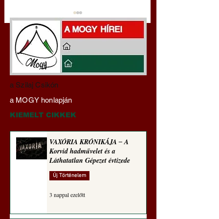
Miért tabu Fauci
Hajdu Zoltán:
a Szilaj Csikón
büntetőjogi felelősségre
Transzhumanizmus
a MOGY honlapján
vonása
technomorál ‒ 21/2
Rugalmas technomo
KIEMELT CIKKEK
alázatosság
VAXÓRIA KRÓNIKÁJA ‒ A
Korvid hadművelet és a
Láthatatlan Gépezet évtizede
Új Történelem
3 nappal ezelőtt