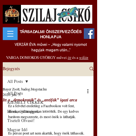
TÁRSADALMI ÖNSZERVEZŐDÉS
HONLAPJA
VERZÁR ÉVA művei – „Hogy valami nyomot
hagyjak magam után..."
VARGA DOMOKOS GYÖRGY művei
itt
és a
wikin
Bejegyzés
All Posts
Bayer Zsolt, badog.blogstar.hu
All Posts
2020. jún. 5.
Itt a „demokraták” és „antifák” igazi arca
KIEMELT CIKKEK
Ez a felvétel eredetileg a Facebookon volt fent, 
Hírek, újdonságok
ahonnan villámgyorsan letörölték. De egy kedves 
barátom megszerezte, és most önök is láthatják.
Tisztelt Olvasó!
Magyar Idő
És persze pont azt nem akarták, hogy önök láthassák. 