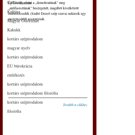
Új Történelem
Láthassák, amint a „demokratának” meg 
„antifasisztának” becézgetett, magából kivetkőzött 
Kultúra
emberlöcsedék (Szabó Dezső szép szava) nekiesik egy 
mozgássérült asszonynak.
Magyar Őstörténet
Kakukk
kortárs szépirodalom
magyar nyelv
kortárs szépirodalom
EU bürokrácia
emlékezés
kortárs szépirodalom
kortárs szépirodalom filozófia
kortárs szépirodalom
Tovább a cikkhez
filozófia