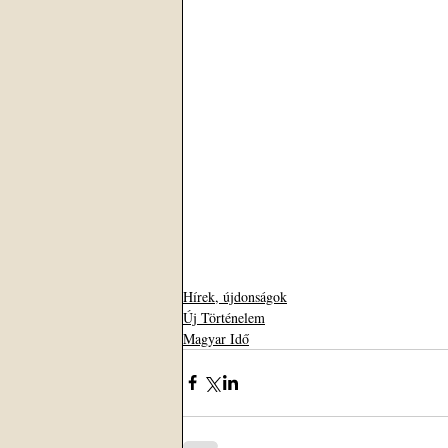
Hírek, újdonságok
Új Történelem
Magyar Idő