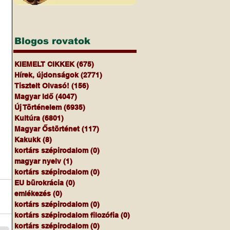
Blogos rovatok
KIEMELT CIKKEK
(675)
675 bejegyzés
Hírek, újdonságok
(2771)
2771 bejegyzés
Tisztelt Olvasó!
(156)
156 bejegyzés
Magyar Idő
(4047)
4047 bejegyzés
Új Történelem
(6935)
6935 bejegyzés
Kultúra
(6801)
6801 bejegyzés
Magyar Őstörténet
(117)
117 bejegyzés
Kakukk
(8)
8 bejegyzés
kortárs szépirodalom
(0)
0 bejegyzés
magyar nyelv
(1)
1 bejegyzés
kortárs szépirodalom
(0)
0 bejegyzés
EU bürokrácia
(0)
0 bejegyzés
emlékezés
(0)
0 bejegyzés
kortárs szépirodalom
(0)
0 bejegyzés
kortárs szépirodalom filozófia
(0)
0 bejegyzés
kortárs szépirodalom
(0)
0 bejegyzés