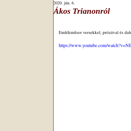
2020. jún. 6.
Ákos Trianonról
Emlékműsor versekkel, prózával és dalo
https://www.youtube.com/watch?v=