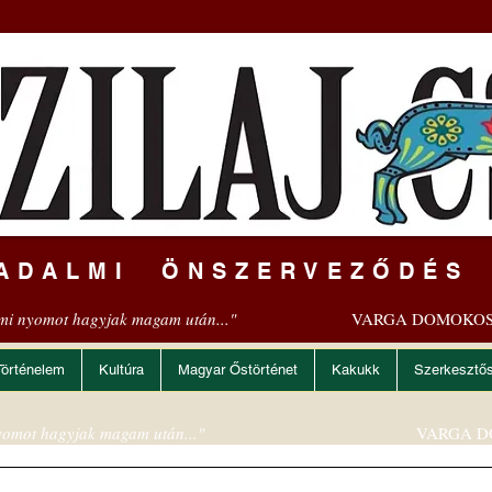
ADALMI ÖNSZERVEZŐDÉS
mi nyomot hagyjak magam után..."
VARGA DOMOKOS
Történelem
Kultúra
Magyar Őstörténet
Kakukk
Szerkesztő
omot hagyjak magam után..."
VARGA D