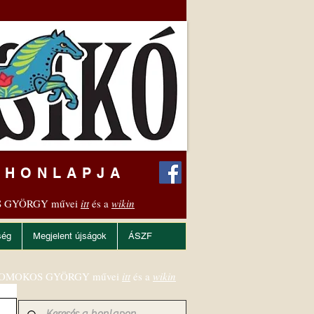
 HONLAPJA
 GYÖRGY művei
itt
és a
wikin
ség
Megjelent újságok
ÁSZF
OMOKOS GYÖRGY művei
itt
és a
wikin