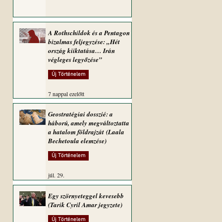
A Rothschildok és a Pentagon
bizalmas feljegyzése: „Hét
ország kiiktatása… Irán
végleges legyőzése”
Új Történelem
7 nappal ezelőtt
Geostratégiai dosszié: a
háború, amely megváltoztatta
a hatalom földrajzát (Laala
Bechetoula elemzése)
Új Történelem
júl. 29.
Egy szörnyeteggel kevesebb
(Tarik Cyril Amar jegyzete)
Új Történelem