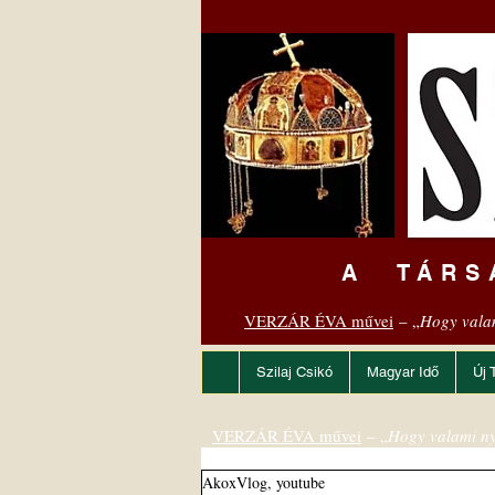
A TÁRS
VERZÁR ÉVA művei
– „
Hogy vala
Szilaj Csikó
Magyar Idő
Új 
VERZÁR ÉVA művei
– „
Hogy valami ny
AkoxVlog, youtube