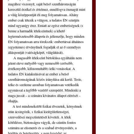
magához viszonyít, saját belső szentháromságán 
keresztül érzékel és értelmez, ennélfogva önmagát mint 
a világ középpontját éli meg folyamatosan. Ahány 
ember csak létezik a világon, a tudatos ÉN szintjén 
mind ugyanígy érez. Emiatt az egész emberiségnek (s 
benne a harmadik lélekszintnek) a lehető 
legtermészetesebb állapota és jellemzője, hogy minden 
ÉN folyamatosan arra törekszik: embertársai általános 
(egyetemes) érvényűnek fogadják el az ő személyes 
álláspontját (valóságképét, világlátását).
      A magasabb lélekszint birtoklása egyáltalán nem 
jelent eleve mélyebb vagy nemesebb (erősebb, 
érzékenyebb, kifinomultabb) lelki vonásokat. A 
tudatos ÉN kialakulásával az ember a belső 
szentháromságának közös irányítása alá kerül. Teste, 
lelke és szelleme azonban folyamatosan vetélkedik 
egymással a legfőbb vezérlő szerepéért. Mindenki a 
maga jussát – a számára kívánatos állapot elérését – 
óhajtja.
     A test mindenekelőtt fizikai élvezetek, kényelmek 
után ácsingózik, s fizikai kielégületlenségei, 
szenvedései megszüntetését követeli. A lélek 
kötődésre, biztonságra vágyik, de szintén fontos 
számára az elismerés és a szabad érvényesülés, a 
hódítás és beteljesülés, s nem kevésbé: az 