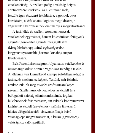
emelkedettség. A szellem pedig a valóság helyes 
értelmezésére törekszik, az ellentmondások, 
feszültségek észszerű feloldására, a gondok okos 
kezelésére, a létfeladatok logikus megoldására, s 
végezetül: elképzeléseinek eredményes megvalósítására.
     A test, lélek és szellem azonban nemcsak 
vetélkednek egymással, hanem kölcsönösen felügyelik 
egymást, törekedve egymás megsegítésére 
(kisegítésére), egy minél egészségesebb, 
kiegyensúlyozottabb (harmonikusabb) állapot 
létrehozására.
     Belső szentháromságunk folyamatos vetélkedése és 
összehangolódása során a végső szó mindig a léleké. 
A léleknek van kiemelkedő szerepe (elsődlegessége) a 
testhez és szellemhez képest. Testünk már feladná, 
amikor lelkünk még további erőfeszítésre képes 
rávenni. Szellemünk elvileg képes az észlelt és a 
befogadott valóság ellentmondásainak, logikai 
bukfenceinek felismerésére, ám lelkünk könnyűszerrel 
kitérhet az észlelt (egyetemes) valóság tényszerű, 
hiteles elfogadása elől, visszautasíthatja belső 
valóságképe megváltoztatását, a külső (egyetemes) 
valósághoz való igazítását.
(...) 