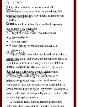
Új Történelem
Tekintsük az élővilág harmadik szintű lelki 
Kultúra
minőségének azt az adottságot, amelynek legfőbb 
jellemzője a tudatos ÉN-hez (tudatos tudathoz) való 
Magyar Őstörténet
kötődése.
Kakukk
     Ehhez a lelki szinthez olyan szellemi képesség 
társul, amelynek jellemzője: 
kortárs szépirodalom
fogalmi gondolkodás (elvonatkoztatás)  
elméletalkotás  
magyar nyelv
eszmegyártás  
kortárs szépirodalom
saját igazság- és valóságkép kialakulása, 
rögzülése 
EU bürokrácia
     Vegyük észre, hogy e harmadik lélekszint csakis az 
emberi faj sajátja. Habár az állatvilágban több fajnál is 
emlékezés
kimutatták az ÉN-tudat bizonyos fokú jelenlétét (ún. 
kortárs szépirodalom
tükörteszttel, például az emberszabású majmoknál, 
delfineknél, szürkepapagájoknál, elefántoknál), 
kortárs szépirodalom filozófia
azonban egyik állatfaj egyedei sem képesek és 
hajlamosak arra, amire az ember: saját személyes 
kortárs szépirodalom
valóságát és igazságát általános érvényűnek tekintve 
filozófia
arra törekszik, hogy az egész (egyetemes) valóságot (a 
mások valóságát is) a maga világlátása szerint formálja, 
a saját világképéhez igazítsa.
     A harmadik lélekszintet feltételező tudatos ÉN 
jellemzője, hogy akaratlanul is mindig mindent saját 