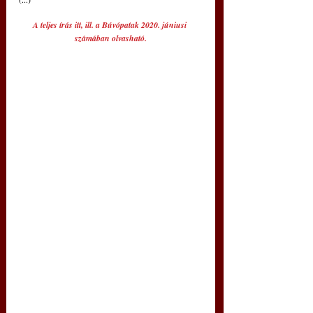
A teljes írás 
itt
,
 ill. a Búvópatak 2020. júniusi 
számában
 olvasható.