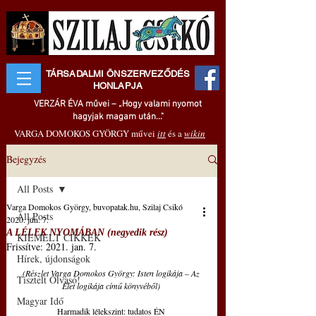
TÁRSADALMI ÖNSZERVEZŐDÉS
HONLAPJA
VERZÁR ÉVA művei – „Hogy valami nyomot
hagyjak magam után..."
VARGA DOMOKOS GYÖRGY művei
itt
és a
wikin
Bejegyzés
All Posts
Varga Domokos György, buvopatak.hu, Szilaj Csikó
All Posts
2020. jún. 7.
A LÉLEK NYOMÁBAN (negyedik rész)
KIEMELT CIKKEK
Frissítve:
2021. jan. 7.
Hírek, újdonságok
(Részlet Varga Domokos György: Isten logikája – Az 
Tisztelt Olvasó!
Élet logikája című könyvéből)
Magyar Idő
Harmadik lélekszint: tudatos ÉN 