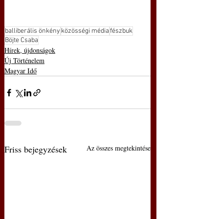
balliberális önkény
közösségi média
fészbuk
Böjte Csaba
Hírek, újdonságok
Új Történelem
Magyar Idő
Friss bejegyzések
Az összes megtekintése