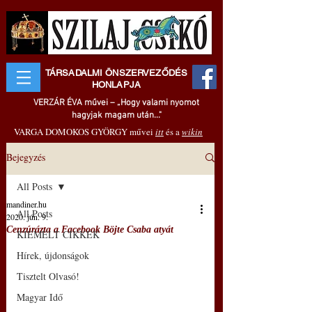
TÁRSADALMI ÖNSZERVEZŐDÉS
HONLAPJA
VERZÁR ÉVA művei – „Hogy valami nyomot
hagyjak magam után..."
VARGA DOMOKOS GYÖRGY művei
itt
és a
wikin
Bejegyzés
All Posts
mandiner.hu
All Posts
2020. jún. 9.
Cenzúrázta a Facebook Böjte Csaba atyát
KIEMELT CIKKEK
Hírek, újdonságok
Tisztelt Olvasó!
Magyar Idő