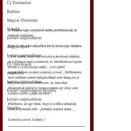
Új Történelem
Kultúra
Magyar Őstörténet
Kakukk
A Trianon-napi szentmisét találta problémásnak az 
óriáscég rendszere.
kortárs szépirodalom
Böjte Csaba a következőket írta ki közösségi oldalára:
magyar nyelv
kortárs szépirodalom
„Nem hittem, hogy van cenzúra a facebook oldalon, 
de a Trianon napi szentmisét, az elmélkedéssel együtt 
EU bürokrácia
törölte ez a közösségi oldal.... ezért újból 
megpróbálom osztani szomorú szívvel... Döbbenetes, 
emlékezés
mert valóban semmi kifogásolható nem hangzott el. 
kortárs szépirodalom
Még volt egy rossz élményem: az Amerikai 
Zavargások okáról is megosztottam egy írást, ami 
kortárs szépirodalom filozófia
szintén szőrén szálán töröltek!! 
kortárs szépirodalom
Félelmetes, de úgy tűnik, hogy a szólásszabadság 
filozófia
sérül a szemünk előtt – politikai érdekek miatt....
Szomorú szívvel, Csaba t.”