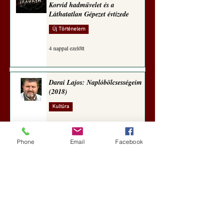
Korvid hadművelet és a
Láthatatlan Gépezet évtizede
Új Történelem
4 nappal ezelőtt
Darai Lajos: Naplóbölcsességeim
(2018)
Kultúra
aug. 2.
Phone
Email
Facebook
A Rothschildok és a Pentagon
bizalmas feljegyzése: „Hét ország
kiiktatása… Irán végleges
legyőzése”
Új Történelem