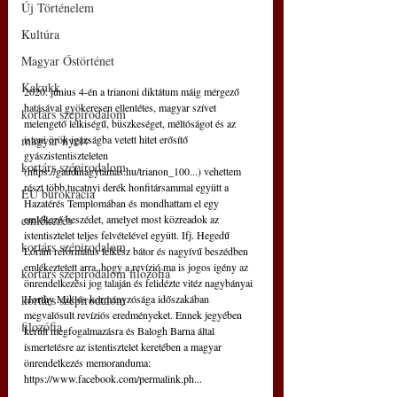
Új Történelem
Kultúra
Magyar Őstörténet
Kakukk
2020. június 4-én a trianoni diktátum máig mérgező 
hatásával gyökeresen ellentétes, magyar szívet 
kortárs szépirodalom
melengető lelkiségű, büszkeséget, méltóságot és az 
isteni örök igazságba vetett hitet erősítő 
magyar nyelv
gyászistentiszteleten 
kortárs szépirodalom
(https://gaudinagytamas.hu/trianon_100...) vehettem 
részt több tucatnyi derék honfitársammal együtt a 
EU bürokrácia
Hazatérés Templomában és mondhattam el egy 
emlékező beszédet, amelyet most közreadok az 
emlékezés
istentisztelet teljes felvételével együtt. Ifj. Hegedű 
kortárs szépirodalom
Lóránt református lelkész bátor és nagyívű beszédben 
emlékeztetett arra, hogy a revízió ma is jogos igény az 
kortárs szépirodalom filozófia
önrendelkezési jog talaján és felidézte vitéz nagybányai 
Horthy Miklós kormányzósága időszakában 
kortárs szépirodalom
megvalósult revíziós eredményeket. Ennek jegyében 
filozófia
került megfogalmazásra és Balogh Barna által 
ismertetésre az istentisztelet keretében a magyar 
önrendelkezés memoranduma: 
https://www.facebook.com/permalink.ph...