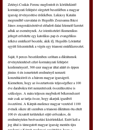
Zetényi-Csukás Ferenc megfontolt és körültekintő 
kormányzati fellépést sürgetett beszédében a magyar 
igazság érvényesítése érdekében. Lukácsy Katalin 
megrendítő szavalatai és Hegedűs Zsuzsanna Bácsi 
János zongorakíséretével előadott dalai felemelő keretet 
adtak az eseménynek. Az istentisztelet ökumenikus 
jellegét erősítette egy katolikus pap és evangélikus 
lelkész emlékező beszéde, akik ifj. Hegedűs Lóránttal 
együtt felszenteltek a végén egy trianoni emlékkeresztet.
Saját, 8 perces beszédemben szóltam a diktátumok 
érvénytelenítését célzó kormányzati fellépést 
kezdeményező, 300 ezer magyar által aláírt és éppen 
június 4-én ismertetett eredményű nemzeti 
konzultációról és a három magyar igazságról. 
Kiemeltem, hogy az összetartozás teljességéhez a 100 
éve darabokra tört nemzetrészek összeillesztése is 
szükséges. A mára teljesen megbukott békerendszert 
már csak az tartja össze, hogy akarjuk igazából 
összetörni. A Kárpát-medence magyar vezetésű 1100 
évének sikere áll szemben a trianoni diktátum óta eltelt 
100 év elcsatolt területeket sújtó erőszakos, de 
eredménytelen beolvasztási kísérletekkel. Ezért kell a 
jog által is támogatott magyar igazság mentén újra 
rendezni a Kárpát-medencei együttélést, hogy a 