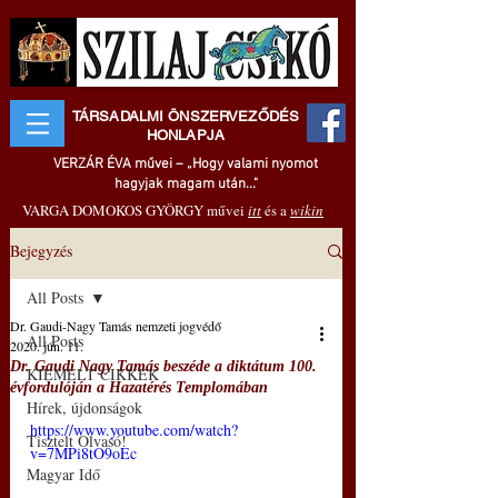
TÁRSADALMI ÖNSZERVEZŐDÉS
HONLAPJA
VERZÁR ÉVA művei – „Hogy valami nyomot
hagyjak magam után..."
VARGA DOMOKOS GYÖRGY művei
itt
és a
wikin
Bejegyzés
All Posts
Dr. Gaudi-Nagy Tamás nemzeti jogvédő
All Posts
2020. jún. 11.
Dr. Gaudi Nagy Tamás beszéde a diktátum 100.
KIEMELT CIKKEK
évfordulóján a Hazatérés Templomában
Hírek, újdonságok
https://www.youtube.com/watch?
Tisztelt Olvasó!
v=7MPi8tO9oEc
Magyar Idő