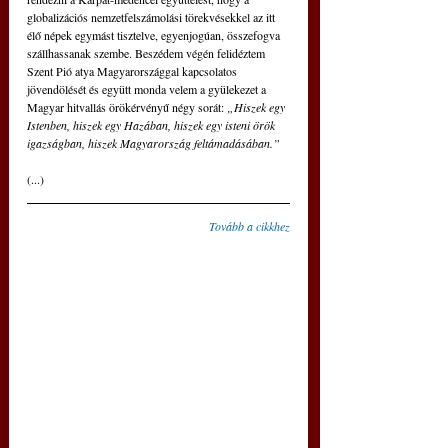
globalizációs nemzetfelszámolási törekvésekkel az itt 
élő népek egymást tisztelve, egyenjogúan, összefogva 
szállhassanak szembe. Beszédem végén felidéztem 
Szent Pió atya Magyarországgal kapcsolatos 
jövendölését és együtt monda velem a gyülekezet a 
Magyar hitvallás örökérvényű négy sorát: 
„Hiszek egy 
Istenben, hiszek egy Hazában, hiszek egy isteni örök 
igazságban, hiszek Magyarország feltámadásában.”
(...)
Tovább a cikkhez