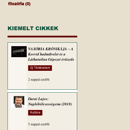
filozófia
(0)
0 bejegyzés
KIEMELT CIKKEK
VAXÓRIA KRÓNIKÁJA ‒ A
Korvid hadművelet és a
Láthatatlan Gépezet évtizede
Új Történelem
2 nappal ezelőtt
Darai Lajos:
Naplóbölcsességeim (2018)
Kultúra
5 nappal ezelőtt