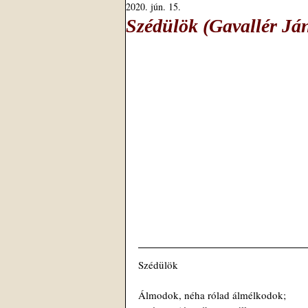
2020. jún. 15.
Szédülök (Gavallér Ján
Szédülök
Álmodok, néha rólad álmélkodok;