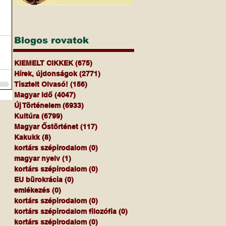
Blogos rovatok
KIEMELT CIKKEK
(675)
675 bejegyzés
Hírek, újdonságok
(2771)
2771 bejegyzés
Tisztelt Olvasó!
(156)
156 bejegyzés
Magyar Idő
(4047)
4047 bejegyzés
Új Történelem
(6933)
6933 bejegyzés
Kultúra
(6799)
6799 bejegyzés
Magyar Őstörténet
(117)
117 bejegyzés
Kakukk
(8)
8 bejegyzés
kortárs szépirodalom
(0)
0 bejegyzés
magyar nyelv
(1)
1 bejegyzés
kortárs szépirodalom
(0)
0 bejegyzés
EU bürokrácia
(0)
0 bejegyzés
emlékezés
(0)
0 bejegyzés
kortárs szépirodalom
(0)
0 bejegyzés
kortárs szépirodalom filozófia
(0)
0 bejegyzés
kortárs szépirodalom
(0)
0 bejegyzés