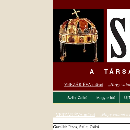
A TÁRS
VERZÁR ÉVA művei
– „
Hogy vala
Szilaj Csikó
Magyar Idő
Új 
VERZÁR ÉVA művei
– „
Hogy valami ny
Gavallér János, Szilaj Csikó