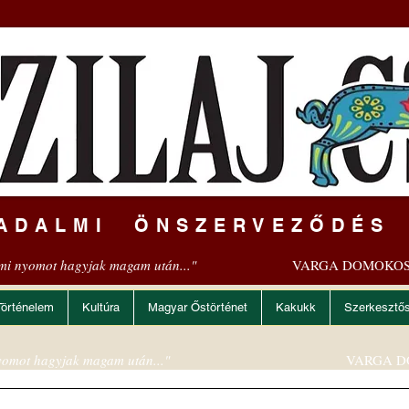
ADALMI ÖNSZERVEZŐDÉS
mi nyomot hagyjak magam után..."
VARGA DOMOKOS
Történelem
Kultúra
Magyar Őstörténet
Kakukk
Szerkesztő
omot hagyjak magam után..."
VARGA D