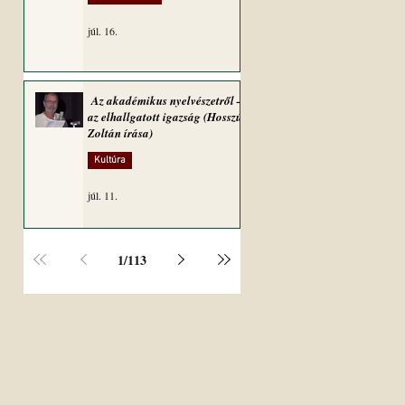
júl. 16.
Az akadémikus nyelvészetről –
az elhallgatott igazság (Hosszú
Zoltán írása)
Kultúra
júl. 11.
1
/
113