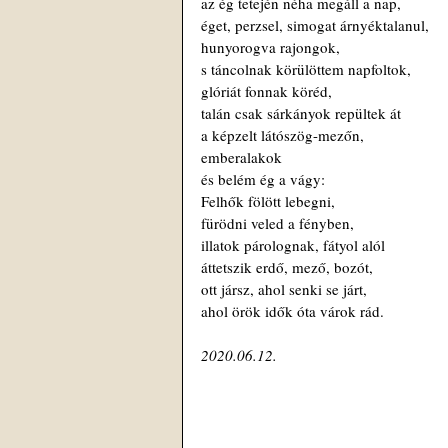
az ég tetején néha megáll a nap,
éget, perzsel, simogat árnyéktalanul,
hunyorogva rajongok,
s táncolnak körülöttem napfoltok,
glóriát fonnak köréd,
talán csak sárkányok repültek át
a képzelt látószög-mezőn,
emberalakok
és belém ég a vágy:
Felhők fölött lebegni,
fürödni veled a fényben,
illatok párolognak, fátyol alól
áttetszik erdő, mező, bozót,
ott jársz, ahol senki se járt,
ahol örök idők óta várok rád.
2020.06.12.