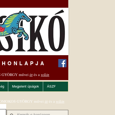
 HONLAPJA
 GYÖRGY művei
itt
és a
wikin
ség
Megjelent újságok
ÁSZF
OMOKOS GYÖRGY művei
itt
és a
wikin