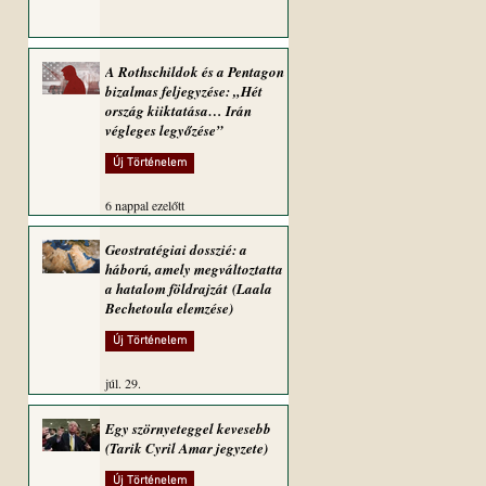
A Rothschildok és a Pentagon
bizalmas feljegyzése: „Hét
ország kiiktatása… Irán
végleges legyőzése”
Új Történelem
6 nappal ezelőtt
Geostratégiai dosszié: a
háború, amely megváltoztatta
a hatalom földrajzát (Laala
Bechetoula elemzése)
Új Történelem
júl. 29.
Egy szörnyeteggel kevesebb
(Tarik Cyril Amar jegyzete)
Új Történelem