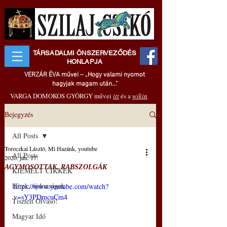
TÁRSADALMI ÖNSZERVEZŐDÉS
HONLAPJA
VERZÁR ÉVA művei – „Hogy valami nyomot
hagyjak magam után..."
VARGA DOMOKOS GYÖRGY művei
itt
és a
wikin
Bejegyzés
All Posts
Toroczkai László, Mi Hazánk, youtube
All Posts
2020. jún. 17.
AGYMOSOTTAK, RABSZOLGÁK
KIEMELT CIKKEK
Hírek, újdonságok
https://www.youtube.com/watch?
v=sY3PDmcuCm4
Tisztelt Olvasó!
Magyar Idő