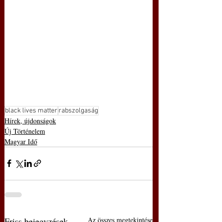
black lives matter
rabszolgaság
Hírek, újdonságok
Új Történelem
Magyar Idő
Friss bejegyzések
Az összes megtekintése