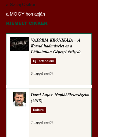
A háború kisiklott, a
Miért tabu Fauci
a Szilaj Csikón
diplomáciának nem
büntetőjogi felelős
a MOGY honlapján
maradt tere (Alastair
vonása
Crooke jegyzete)
KIEMELT CIKKEK
VAXÓRIA KRÓNIKÁJA ‒ A
Korvid hadművelet és a
Láthatatlan Gépezet évtizede
Új Történelem
3 nappal ezelőtt
Darai Lajos: Naplóbölcsességeim
(2018)
Kultúra
7 nappal ezelőtt