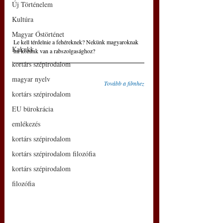
Új Történelem
Kultúra
Magyar Őstörténet
Le kell térdelnie a fehéreknek? Nekünk magyaroknak 
Kakukk
mi közünk van a rabszolgasághoz?
kortárs szépirodalom
magyar nyelv
Tovább a filmhez
kortárs szépirodalom
EU bürokrácia
emlékezés
kortárs szépirodalom
kortárs szépirodalom filozófia
kortárs szépirodalom
filozófia