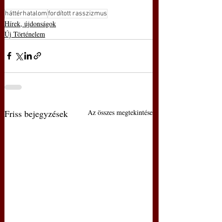
háttérhatalom
fordított rasszizmus
Hírek, újdonságok
Új Történelem
Friss bejegyzések
Az összes megtekintése