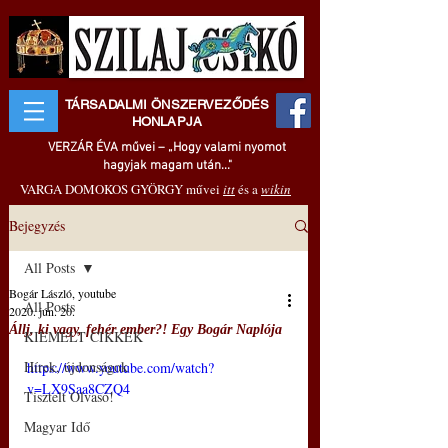
TÁRSADALMI ÖNSZERVEZŐDÉS
HONLAPJA
VERZÁR ÉVA művei – „Hogy valami nyomot
hagyjak magam után..."
VARGA DOMOKOS GYÖRGY művei
itt
és a
wikin
Bejegyzés
All Posts
Bogár László, youtube
All Posts
2020. jún. 20.
Állj, ki vagy, fehér ember?! Egy Bogár Naplója
KIEMELT CIKKEK
Hírek, újdonságok
https://www.youtube.com/watch?
v=LX9Saa8CZQ4
Tisztelt Olvasó!
Magyar Idő