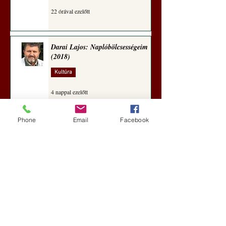
22 órával ezelőtt
Darai Lajos: Naplóbölcsességeim
(2018)
Kultúra
4 nappal ezelőtt
Phone
Email
Facebook
A Rothschildok és a Pentagon
bizalmas feljegyzése: „Hét ország
kiiktatása… Irán végleges
legyőzése”
Új Történelem
5 nappal ezelőtt
Geostratégiai dosszié: a háború,