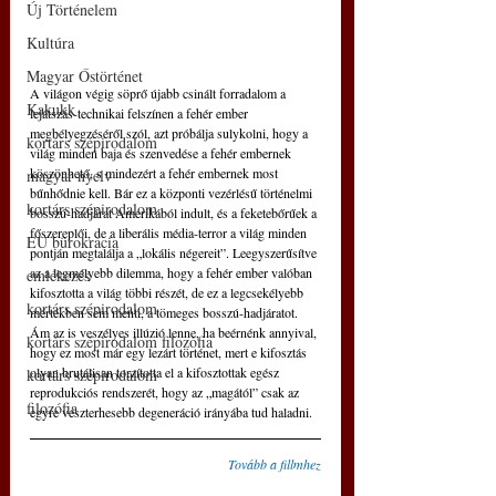
Új Történelem
Kultúra
Magyar Őstörténet
A világon végig söprő újabb csinált forradalom a 
Kakukk
lejátszás-technikai felszínen a fehér ember 
megbélyegzéséről szól, azt próbálja sulykolni, hogy a 
kortárs szépirodalom
világ minden baja és szenvedése a fehér embernek 
köszönhető, s mindezért a fehér embernek most 
magyar nyelv
bűnhődnie kell. Bár ez a központi vezérlésű történelmi 
kortárs szépirodalom
bosszú-hadjárat Amerikából indult, és a feketebőrűek a 
főszereplői, de a liberális média-terror a világ minden 
EU bürokrácia
pontján megtalálja a „lokális négereit”. Leegyszerűsítve 
az a legmélyebb dilemma, hogy a fehér ember valóban 
emlékezés
kifosztotta a világ többi részét, de ez a legcsekélyebb 
kortárs szépirodalom
mértékben sem menti, a tömeges bosszú-hadjáratot. 
Ám az is veszélyes illúzió lenne, ha beérnénk annyival, 
kortárs szépirodalom filozófia
hogy ez most már egy lezárt történet, mert e kifosztás 
olyan brutálisan torzította el a kifosztottak egész 
kortárs szépirodalom
reprodukciós rendszerét, hogy az „magától” csak az 
filozófia
egyre vészterhesebb degeneráció irányába tud haladni.
Tovább a fillmhez