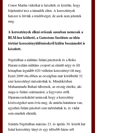
Conor Martin videókat is készített, és közölte, hogy 
feljelentést tesz a támadók ellen. A keresztények 
hatszor is hívták a rendőrséget, de azok nem jelentek 
meg.
A keresztények elleni erőszak azonban nemcsak a 
BLM-hez köthető, a Gatestone Institute az idén 
történt keresztényüldözésekről külön beszámolót is 
készített.
Nigériában a militáns fuláni pásztorok és a Boko 
Haram iszlám militáns csoport az elmúlt négy és fél 
hónapban legalább 620 védtelen keresztényt ölt meg. 
Ezzel 2009 óta ebben az országban már körülbelül 32 
ezer keresztényt mészároltak le. Mindeközben 
Muhammadu Buhari tábornok, az ország elnöke, aki 
maga is fuláni származású, a fegyveres erők 
főparancsnokaként nemcsak hogy a keresztény 
közösségeket nem óvta meg, de amióta hatalmon van, 
egyetlen fuláni pásztort sem tartóztattak le, és vádat 
sem emeltek ellenük.
Szintén Nigériában március 23. és április 30. között hat 
fiatal keresztény lányt és egy idősebb házas nőt 