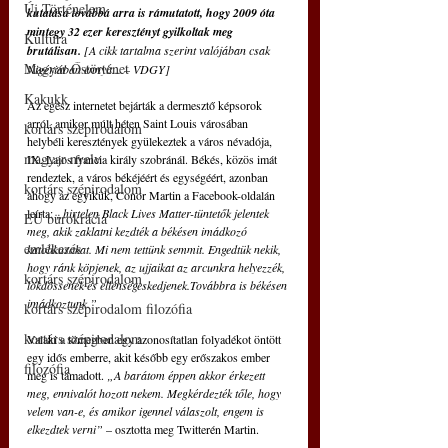
Új Történelem
kutatása továbbá arra is rámutatott, hogy 2009 óta 
mintegy 32 ezer keresztényt gyilkoltak meg 
Kultúra
brutálisan. 
[A cikk tartalma szerint valójában csak 
Magyar Őstörténet
Nigériában ennyit... – VDGY]
Kakukk
Az egész internetet bejárták a dermesztő képsorok 
arról, amikor múlt héten Saint Louis városában 
kortárs szépirodalom
helybéli keresztények gyülekeztek a város névadója, 
magyar nyelv
IX. Lajos francia király szobránál. Békés, közös imát 
rendeztek, a város békéjéért és egységéért, azonban 
kortárs szépirodalom
ahogy az egyikük, Conor Martin a Facebook-oldalán 
leírta: 
„hirtelen Black Lives Matter-tüntetők jelentek 
EU bürokrácia
meg, akik zaklatni kezdték a békésen imádkozó 
emlékezés
katolikusokat. Mi nem tettünk semmit. Engedtük nekik, 
hogy ránk köpjenek, az ujjaikat az arcunkra helyezzék, 
kortárs szépirodalom
lökdössenek és ellenségeskedjenek.Továbbra is békésen 
imádkoztunk.”
kortárs szépirodalom filozófia
kortárs szépirodalom
Valaki a tömegben egy azonosítatlan folyadékot öntött 
egy idős emberre, akit később egy erőszakos ember 
filozófia
meg is támadott. 
„A barátom éppen akkor érkezett 
meg, ennivalót hozott nekem. Megkérdezték tőle, hogy 
velem van-e, és amikor igennel válaszolt, engem is 
elkezdtek verni”
 – osztotta meg Twitterén Martin.