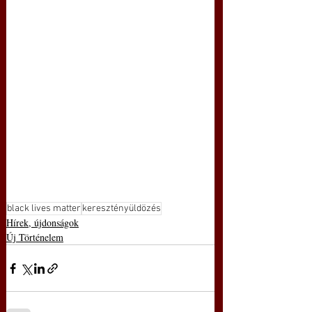
black lives matter
keresztényüldözés
Hírek, újdonságok
Új Történelem