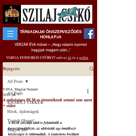
TÁRSADALMI ÖNSZERVEZŐDÉS
HONLAPJA
VERZÁR ÉVA művei – „Hogy valami nyomot
hagyjak magam után..."
VARGA DOMOKOS GYÖRGY művei
itt
és a
wikin
Bejegyzés
All Posts
V4NA, Magyar Nemzet
All Posts
2020. júl. 7.
A szélsőséges BLM-es tüntetőknek semmi sem szent
KIEMELT CIKKEK
+ videó
Hírek, újdonságok
Tisztelt Olvasó!
A BLM zászlaja alatt is folytatódik a 
keresztényüldözés, az aktivisták egy imádkozó 
Magyar Idő
közösségre is rátámadtak. A Gatestone Institute 