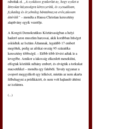
raboltak el. 
„A szokásos gyakorlat az, hogy ezeket a 
lányokat házasságra kényszerítik, és szexuálisan, 
fizikailag és érzelmileg bántalmazva erőszakosan 
áttérítik” 
– mondta a Hausa Christian keresztény 
alapítvány egyik vezetője.
A Kongói Demokratikus Köztársaságban a helyi 
haderő azon muszlim harcosai, akik korábban hűséget 
esküdtek az Iszlám Államnak, legalább 17 embert 
megöltek, pedig az afrikai ország 95 százaléka 
keresztény többségű. – Előbb több lövést adtak le a 
levegőbe. Amikor a lakosság elkezdett menekülni, 
elfogtak közülük néhány embert, és elvágták a torkukat 
macsetékkel – mondta egy falubéli. Tavaly ugyanaz a 
csoport meggyilkolt egy lelkészt, miután az nem akarta 
félbehagyni a prédikációt, és nem volt hajlandó áttérni 
az iszlámra.
(...)