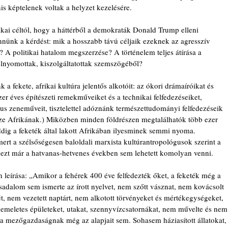
s képtelenek voltak a helyzet kezelésére.
tikai céltól, hogy a háttérből a demokraták Donald Trump elleni 
tennünk a kérdést: mik a hosszabb távú céljaik ezeknek az agresszív 
? A politikai hatalom megszerzése? A történelem teljes átírása a 
elnyomottak, kiszolgáltatottak szemszögéből?
 fekete, afrikai kultúra jelentős alkotóit: az ókori drámaíróikat és 
er éves építészeti remekműveiket és a technikai felfedezéseiket, 
us zeneműveit, tisztelettel adóznánk természettudományi felfedezéseik 
része Afrikának.) Miközben minden földrészen megtalálhatók több ezer 
ddig a feketék által lakott Afrikában ilyesminek semmi nyoma. 
ert a szélsőségesen baloldali marxista kultúrantropológusok szerint a 
ezt már a hatvanas-hetvenes években sem lehetett komolyan venni.
leírása: „Amikor a fehérek 400 éve felfedezték őket, a feketék még a 
sadalom sem ismerte az írott nyelvet, nem szőtt vásznat, nem kovácsolt 
két, nem vezetett naptárt, nem alkotott törvényeket és mértékegységeket, 
 emeletes épületeket, utakat, szennyvízcsatornákat, nem művelte és nem
 a mezőgazdaságnak még az alapjait sem. Sohasem háziasított állatokat,