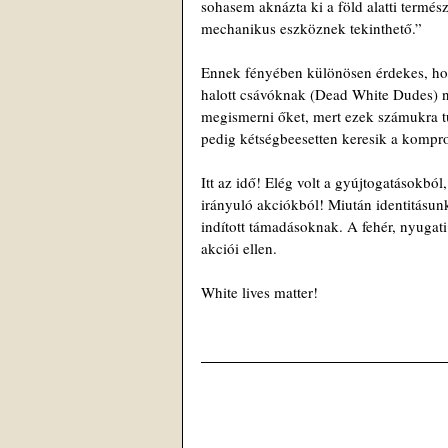
sohasem aknázta ki a föld alatti termés
mechanikus eszköznek tekinthető.”
Ennek fényében különösen érdekes, hog
halott csávóknak (Dead White Dudes) nev
megismerni őket, mert ezek számukra túl
pedig kétségbeesetten keresik a kompr
Itt az idő! Elég volt a gyújtogatásokból
irányuló akciókból! Miután identitásunk
indított támadásoknak. A fehér, nyugati 
akciói ellen.
White lives matter!