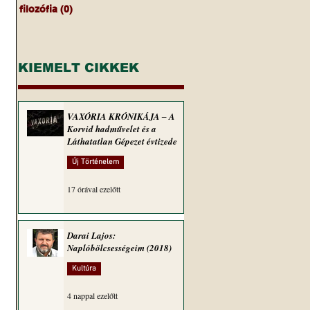
filozófia
(0)
0 bejegyzés
KIEMELT CIKKEK
VAXÓRIA KRÓNIKÁJA ‒ A
Korvid hadművelet és a
Láthatatlan Gépezet évtizede
Új Történelem
17 órával ezelőtt
Darai Lajos:
Naplóbölcsességeim (2018)
Kultúra
4 nappal ezelőtt