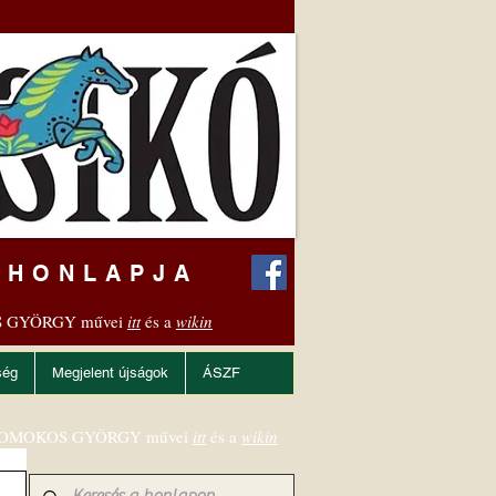
 HONLAPJA
 GYÖRGY művei
itt
és a
wikin
ség
Megjelent újságok
ÁSZF
OMOKOS GYÖRGY művei
itt
és a
wikin