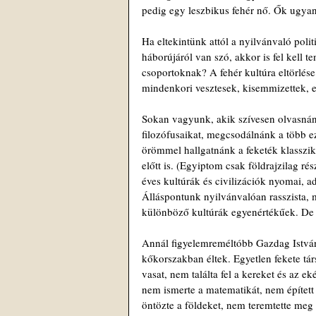
pedig egy leszbikus fehér nő. Ők ugyani
Ha eltekintünk attól a nyilvánvaló poli
háborújáról van szó, akkor is fel kell 
csoportoknak? A fehér kultúra eltörlése
mindenkori vesztesek, kisemmizettek, 
Sokan vagyunk, akik szívesen olvasnánk a
filozófusaikat, megcsodálnánk a több ez
örömmel hallgatnánk a feketék klasszik
előtt is. (Egyiptom csak földrajzilag 
éves kultúrák és civilizációk nyomai, a
Álláspontunk nyilvánvalóan rasszista, m
különböző kultúrák egyenértékűek. De 
Annál figyelemreméltóbb Gazdag István 
kőkorszakban éltek. Egyetlen fekete tár
vasat, nem találta fel a kereket és az e
nem ismerte a matematikát, nem épített
öntözte a földeket, nem teremtette meg