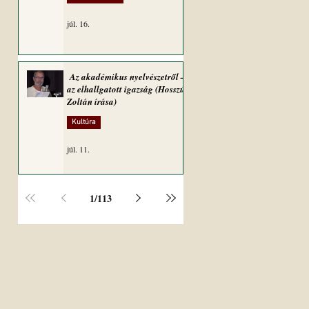
júl. 16.
Az akadémikus nyelvészetről –
az elhallgatott igazság (Hosszú
Zoltán írása)
Kultúra
júl. 11.
1
/
113