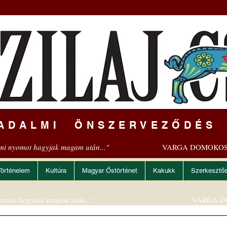
ADALMI ÖNSZERVEZŐDÉS
mi nyomot hagyjak magam után..."
VARGA DOMOKOS
Történelem
Kultúra
Magyar Őstörténet
Kakukk
Szerkesztő
omot hagyjak magam után..."
VARGA D