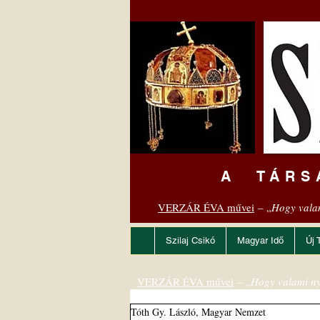
A TÁRS
VERZÁR ÉVA művei
– „
Hogy vala
Szilaj Csikó
Magyar Idő
Új 
VERZÁR ÉVA művei
– „
Hogy valami ny
Tóth Gy. László, Magyar Nemzet