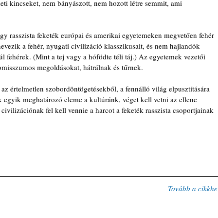
zeti kincseket, nem bányászott, nem hozott létre semmit, ami 
y rasszista feketék európai és amerikai egyetemeken megvetően fehér 
ezik a fehér, nyugati civilizáció klasszikusait, és nem hajlandók 
 fehérek. (Mint a tej vagy a hófödte téli táj.) Az egyetemek vezetői 
omisszumos megoldásokat, hátrálnak és tűrnek.
, az értelmetlen szobordöntögetésekből, a fennálló világ elpusztítására 
 egyik meghatározó eleme a kultúránk, véget kell vetni az ellene 
civilizációnak fel kell vennie a harcot a feketék rasszista csoportjainak 
T
ovább a cikkhe