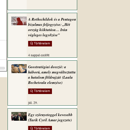
A Rothschildok és a Pentagon
bizalmas feljegyzése: „Hét
ország kiiktatása… Irán
végleges legyőzése”
Új Történelem
4 nappal ezelőtt
Geostratégiai dosszié: a
háború, amely megváltoztatta
a hatalom földrajzát (Laala
Bechetoula elemzése)
Új Történelem
júl. 29.
Egy szörnyeteggel kevesebb
(Tarik Cyril Amar jegyzete)
Új Történelem