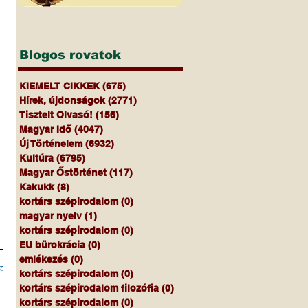
Blogos rovatok
KIEMELT CIKKEK
(675)
675 bejegyzés
Hírek, újdonságok
(2771)
2771 bejegyzés
Tisztelt Olvasó!
(156)
156 bejegyzés
Magyar Idő
(4047)
4047 bejegyzés
Új Történelem
(6932)
6932 bejegyzés
Kultúra
(6795)
6795 bejegyzés
Magyar Őstörténet
(117)
117 bejegyzés
Kakukk
(8)
8 bejegyzés
kortárs szépirodalom
(0)
0 bejegyzés
magyar nyelv
(1)
1 bejegyzés
kortárs szépirodalom
(0)
0 bejegyzés
EU bürokrácia
(0)
0 bejegyzés
emlékezés
(0)
0 bejegyzés
z
kortárs szépirodalom
(0)
0 bejegyzés
kortárs szépirodalom filozófia
(0)
0 bejegyzés
kortárs szépirodalom
(0)
0 bejegyzés