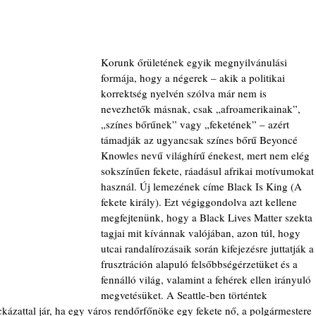
Korunk őrületének egyik megnyilvánulási 
formája, hogy a négerek – akik a politikai 
korrektség nyelvén szólva már nem is 
nevezhetők másnak, csak „afroamerikainak”, 
„színes bőrűnek” vagy „feketének” – azért 
támadják az ugyancsak színes bőrű Beyoncé 
Knowles nevű világhírű énekest, mert nem elég 
sokszínűen fekete, ráadásul afrikai motívumokat
használ. Új lemezének címe Black Is King (A 
fekete király). Ezt végiggondolva azt kellene 
megfejtenünk, hogy a Black Lives Matter szekta 
tagjai mit kívánnak valójában, azon túl, hogy 
utcai randalírozásaik során kifejezésre juttatják a
frusztráción alapuló felsőbbségérzetüket és a 
fennálló világ, valamint a fehérek ellen irányuló 
megvetésüket. A Seattle-ben történtek 
ckázattal jár, ha egy város rendőrfőnöke egy fekete nő, a polgármestere 