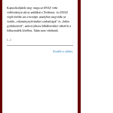
Kapaszkodjatok meg: maga az ENSZ vette 
védőszárnyai alá az antifákat a Twitteren. Az ENSZ 
végül törölte azt a tweetjét, amelyben megvédte az 
Antifa „véleménynyilvánítási szabadságát” és „békés 
gyülekezését”, amivel jókora felháborodást váltott ki a 
felhasználók körében. Talán nem véletlenül.
(...)
Tovább a cikkhez