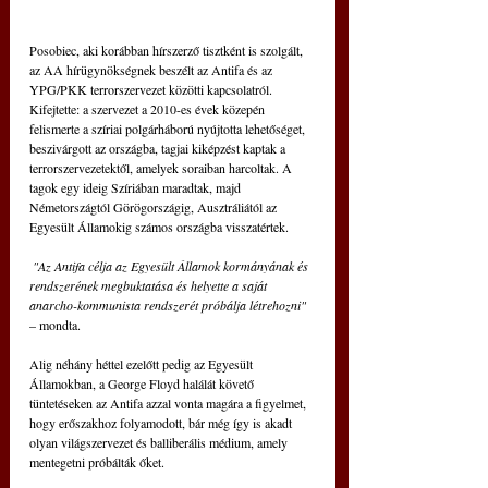
Posobiec, aki korábban hírszerző tisztként is szolgált, 
az AA hírügynökségnek beszélt az Antifa és az 
YPG/PKK terrorszervezet közötti kapcsolatról. 
Kifejtette: a szervezet a 2010-es évek közepén 
felismerte a szíriai polgárháború nyújtotta lehetőséget, 
beszivárgott az országba, tagjai kiképzést kaptak a 
terrorszervezetektől, amelyek soraiban harcoltak. A 
tagok egy ideig Szíriában maradtak, majd 
Németországtól Görögországig, Ausztráliától az 
Egyesült Államokig számos országba visszatértek.
 "Az Antifa célja az Egyesült Államok kormányának és 
rendszerének megbuktatása és helyette a saját 
anarcho-kommunista rendszerét próbálja létrehozni"
– mondta. 
Alig néhány héttel ezelőtt pedig az Egyesült 
Államokban, a George Floyd halálát követő 
tüntetéseken az Antifa azzal vonta magára a figyelmet, 
hogy erőszakhoz folyamodott, bár még így is akadt 
olyan világszervezet és balliberális médium, amely 
mentegetni próbálták őket.