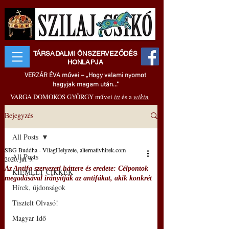
TÁRSADALMI ÖNSZERVEZŐDÉS
HONLAPJA
VERZÁR ÉVA művei – „Hogy valami nyomot
hagyjak magam után..."
VARGA DOMOKOS GYÖRGY művei
itt
és a
wikin
Bejegyzés
All Posts
SBG Buddha - VilagHelyzete, alternativhirek.com
All Posts
2020. júl. 9.
Az Antifa szervezeti háttere és eredete: Célpontok
KIEMELT CIKKEK
megadásával irányítják az antifákat, akik konkrét
Hírek, újdonságok
Tisztelt Olvasó!
Magyar Idő