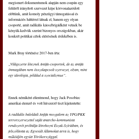
megismert dokumentumok alapján nem csupán egy 
felülről irányított szervezet képe körvonalazódott 
előttünk, amit komoly pénzügyi támogatással és 
információs háttérrel látnak el, hanem egy olyan 
csoporté, amit radikális káoszbrigádként vetnek be 
kényük-kedvük szerint bizonyos országokban, akár 
konkrét politikai célok elérésének érdekében is.
Mark Bray történész 2017-ben írta:
„Világszerte léteznek Antifa-csoportok, de az antifa 
önmagában nem összekapcsolt szervezet, olyan, mint 
egy ideológia, például a szocializmus”. 
Ennek némiként ellentmond, hogy Jack Posobiec 
amerikai elemző és volt hírszerző tiszt kijelentette:
A radikális baloldali Anfifa mozgalom az YPG/PKK 
terrorszervezettel saját anarcho-kommunista 
rendszerét próbálja létrehozni Észak-Szíriában, és 
felszólította az Egyesült Államokat arra is, hogy 
működjön együtt Törökországgal
.