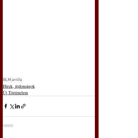
BLM
antifa
Hírek, újdonságok
Új Történelem