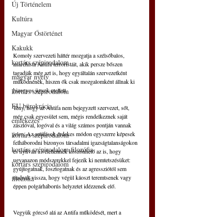
Új Történelem
Kultúra
Magyar Őstörténet
Kakukk
Komoly szervezeti háttér mozgatja a szélsőbalos, 
kortárs szépirodalom
anarchista Antifa terroristáit, akik persze bőszen 
tagadják még azt is, hogy egyáltalán szervezetként 
magyar nyelv
működnének, hiszen ők csak mozgalomként állnak ki 
bizonyos ügyek mellett.
kortárs szépirodalom
EU bürokrácia
Tény, hogy az Antifa nem bejegyzett szervezet, sőt, 
még csak egyesület sem, mégis rendelkeznek saját 
emlékezés
zászlóval, logóval és a világ számos pontján vannak 
jelen. Az antifások érdekes módon egyszerre képesek 
kortárs szépirodalom
felháborodni bizonyos társadalmi igazságtalanságokon 
kortárs szépirodalom filozófia
és nyilván a véletlennek köszönhető az is, hogy 
ugyanazon módszerekkel fejezik ki nemtetszésüket: 
kortárs szépirodalom
gyújtogatnak, fosztogatnak és az agressziótól sem 
riadnak vissza, hogy végül káoszt teremtsenek vagy 
filozófia
éppen polgárháborús helyzetet idézzenek elő.
Vegyük górcső alá az Antifa működését, mert a 