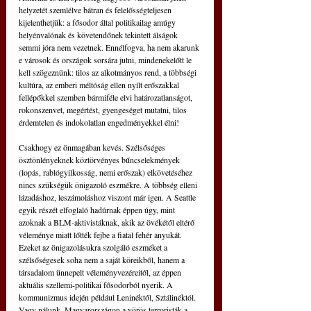
helyzetét szemlélve bátran és felelősségteljesen 
kijelenthetjük: a fősodor által politikailag amúgy 
helyénvalónak és követendőnek tekintett álságok 
semmi jóra nem vezetnek. Ennélfogva, ha nem akarunk 
e városok és országok sorsára jutni, mindenekelőtt le 
kell szögeznünk: tilos az alkotmányos rend, a többségi 
kultúra, az emberi méltóság ellen nyílt erőszakkal 
fellépőkkel szemben bármiféle elvi határozatlanságot, 
rokonszenvet, megértést, gyengeséget mutatni, tilos 
érdemtelen és indokolatlan engedményekkel élni!
Csakhogy ez önmagában kevés. Szélsőséges 
ösztönlényeknek köztörvényes bűncselekmények 
(lopás, rablógyilkosság, nemi erőszak) elkövetéséhez 
nincs szükségük önigazoló eszmékre. A többség elleni 
lázadáshoz, leszámoláshoz viszont már igen. A Seattle 
egyik részét elfoglaló hadúrnak éppen úgy, mint 
azoknak a BLM-aktivistáknak, akik az övékétől eltérő 
véleménye miatt lőtték fejbe a fiatal fehér anyukát. 
Ezeket az önigazolásukra szolgáló eszméket a 
szélsőségesek soha nem a saját köreikből, hanem a 
társadalom ünnepelt véleményvezéreitől, az éppen 
aktuális szellemi-politikai fősodorból nyerik. A 
kommunizmus idején például Leninéktől, Sztálinéktól. 
Vagy nálunk, Magyarországon a vörös terroristák a 