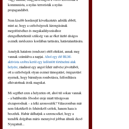
kommunista, a nyilas terroristák a nyilas 
propagandából.
Nem kisebb horderejű következtetés adódik ebből, 
mint az, hogy a szélsőségesek lázongásának 
megelőzéséhez és megakadályozásához 
elengedhetetlenül szükség van az őket lázító álságos 
eszmék módszeres kordában tartására, hatástalanítására.
Amelyik hatalom (rendszer) ettől eltekint, annak meg 
vannak számlálva a napjai. 
Ahol egy élő BLM-
aktivista szobra kerül egy ledöntött történelmi alak 
helyére
, ráadásul egy angol fehér művész jóvoltából, 
ott a szélsőségek olyan eszmei támogatást, önigazolást 
nyernek, hogy bármilyen rombolásra, felfordításra 
elhivatottnak érzik magukat.
Mi segíthet ezen a helyzeten ott, ahol túl sokan vannak 
– a balliberális fősodor ereje miatt túlságosan 
elszaporodnak – a lelki azonosulók? Válaszomban már 
nem feketékről és fehérekről szólok, hanem haza is 
beszélek. Habár áldhatjuk a szerencséket, hogy a 
teendők dolgában máris mennyivel jobban állunk dicső 
Nyugatnál...   