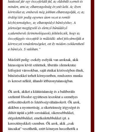
hatással jár egy összefirkált fal, az eldobált szemét és 
minden, ami az elhanyagoltság érzetét kelti. Az ilyen 
környéket az emberek még jobban elhanyagolják, ez az 
ördögi kör pedig egyenes úton vezet a romló 
közbiztonsághoz, az elharapódzó bűnözéshez. A 
jelenséget megfigyelő és elemző bűnüldöző 
szakemberek (kriminológusok) feltételezték, hogy az 
összefüggés visszafelé is működik: ahol felszámolják a 
környezeti rendetlenségeket, ott ily módon csökkenthető 
a bűnözés. S valóban.”
Másfelől pedig: csekély esélyük van azoknak, akik 
házasságon kívül születnek, liberális (demokrata) 
felfogású városokban, saját etnikai közösségben élnek, 
bűnözésekkel terhelt környezetben, rendszeres munka 
és kereset nélkül, állandó létbizonytalanságban.
Ők azok, akiket a kilátástalanság és a balliberális 
szellemű fősodor együttesen leszoktat a személyes 
erőfeszítésekről és felelősségvállalásokról. Ők azok, 
akikben a nyomorúság, a sikertelenség irigységet és 
dühöt táplál a jobb sorsúakkal, sikeresebbekkel, 
elégedettebbekkel, emelkedettebbekkel (pl. a 
keresztényekkel) szemben. Ők azok, akik „csak 
láncaikat” veszíthetik, ezért könnyen heccelhetők a 