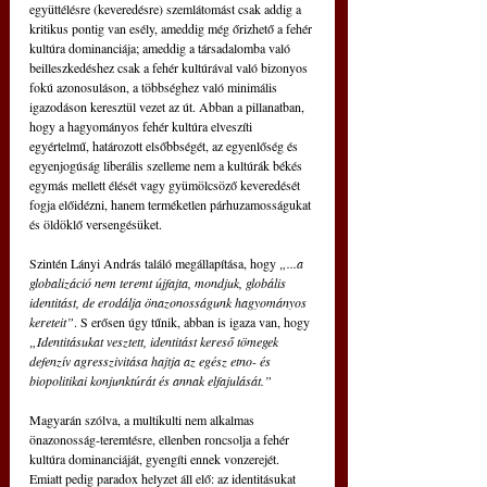
együttélésre (keveredésre) szemlátomást csak addig a 
kritikus pontig van esély, ameddig még őrizhető a fehér 
kultúra dominanciája; ameddig a társadalomba való 
beilleszkedéshez csak a fehér kultúrával való bizonyos 
fokú azonosuláson, a többséghez való minimális 
igazodáson keresztül vezet az út. Abban a pillanatban, 
hogy a hagyományos fehér kultúra elveszíti 
egyértelmű, határozott elsőbbségét, az egyenlőség és 
egyenjogúság liberális szelleme nem a kultúrák békés 
egymás mellett élését vagy gyümölcsöző keveredését 
fogja előidézni, hanem terméketlen párhuzamosságukat 
és öldöklő versengésüket.
Szintén Lányi András találó megállapítása, hogy
 „...a 
globalizáció nem teremt újfajta, mondjuk, globális 
identitást, de erodálja önazonosságunk hagyományos 
kereteit”
. S erősen úgy tűnik, abban is igaza van, hogy 
„Identitásukat vesztett, identitást kereső tömegek 
defenzív agresszivitása hajtja az egész etno- és 
biopolitikai konjunktúrát és annak elfajulását.”
Magyarán szólva, a multikulti nem alkalmas 
önazonosság-teremtésre, ellenben roncsolja a fehér 
kultúra dominanciáját, gyengíti ennek vonzerejét. 
Emiatt pedig paradox helyzet áll elő: az identitásukat 