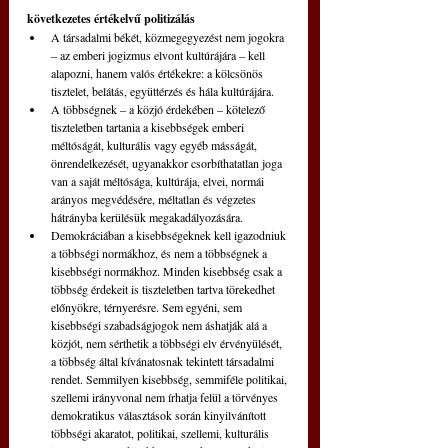
következetes értékelvű politizálás
A társadalmi békét, közmegegyezést nem jogokra 
– az emberi jogizmus elvont kultúrájára – kell 
alapozni, hanem valós értékekre: a kölcsönös 
tisztelet, belátás, együttérzés és hála kultúrájára.  
A többségnek – a közjó érdekében – kötelező 
tiszteletben tartania a kisebbségek emberi 
méltóságát, kulturális vagy egyéb másságát, 
önrendelkezését, ugyanakkor csorbíthatatlan joga 
van a saját méltósága, kultúrája, elvei, normái 
arányos megvédésére, méltatlan és végzetes 
hátrányba kerülésük megakadályozására.  
Demokráciában a kisebbségeknek kell igazodniuk 
a többségi normákhoz, és nem a többségnek a 
kisebbségi normákhoz. Minden kisebbség csak a 
többség érdekeit is tiszteletben tartva törekedhet 
előnyökre, térnyerésre. Sem egyéni, sem 
kisebbségi szabadságjogok nem áshatják alá a 
közjót, nem sérthetik a többségi elv érvényülését, 
a többség által kívánatosnak tekintett társadalmi 
rendet. Semmilyen kisebbség, semmiféle politikai, 
szellemi irányvonal nem írhatja felül a törvényes 
demokratikus választások során kinyilvánított 
többségi akaratot, politikai, szellemi, kulturális 