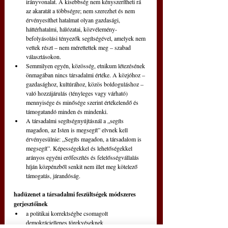
irányvonalat. A kisebbség nem kényszerítheti rá 
az akaratát a többségre; nem szerezhet és nem 
érvényesíthet hatalmat olyan gazdasági, 
háttérhatalmi, hálózatai, közvélemény-
befolyásolási tényezők segítségével, amelyek nem 
vettek részt – nem mérettettek meg – szabad 
választásokon.  
Semmilyen egyén, közösség, etnikum létezésének 
önmagában nincs társadalmi értéke. A közjóhoz – 
gazdasághoz, kultúrához, közös boldoguláshoz – 
való hozzájárulás (tényleges vagy várható) 
mennyisége és minősége szerint értékelendő és 
támogatandó minden és mindenki.  
A társadalmi segítségnyújtásnál a „segíts 
magadon, az Isten is megsegít” elvnek kell 
érvényesülnie: „Segíts magadon, a társadalom is 
megsegít”. Képességekkel és lehetőségekkel 
arányos egyéni erőfeszítés és felelősségvállalás 
híján közpénzből senkit nem illet meg kötelező 
támogatás, járandóság. 
hadüzenet a társadalmi feszültségek módszeres 
gerjesztőinek
a politikai korrektségbe csomagolt 
demokráciellenes törekvéseknek  