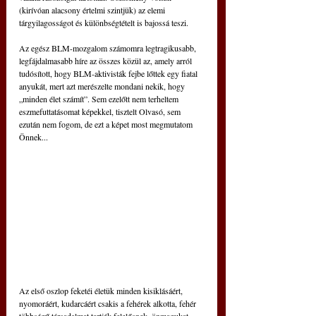
(kirívóan alacsony értelmi szintjük) az elemi 
tárgyilagosságot és különbségtételt is bajossá teszi.
Az egész BLM-mozgalom számomra legtragikusabb, 
legfájdalmasabb híre az összes közül az, amely arról 
tudósított, hogy BLM-aktivisták fejbe lőttek egy fiatal 
anyukát, mert azt merészelte mondani nekik, hogy 
„minden élet számít”. Sem ezelőtt nem terheltem 
eszmefuttatásomat képekkel, tisztelt Olvasó, sem 
ezután nem fogom, de ezt a képet most megmutatom 
Önnek...
Az első oszlop feketéi életük minden kisiklásáért, 
nyomoráért, kudarcáért csakis a fehérek alkotta, fehér 