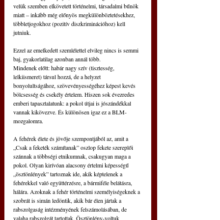
velük szemben elkövetett történelmi, társadalmi bűnök 
miatt – inkább még előnyös megkülönböztetésekhez, 
többletjogokhoz (pozitív diszkriminációhoz) kell 
jutniuk.
Ezzel az emelkedett szemlélettel elvileg nincs is semmi 
baj, gyakorlatilag azonban annál több.
Mindenek előtt: habár nagy szív (tisztesség, 
lelkiismeret) társul hozzá, de a helyzet 
bonyolultságához, szövevényességéhez képest kevés 
bölcsesség és csekély értelem. Hiszen sok évezredes 
emberi tapasztalatunk: a pokol útjai is jószándékkal 
vannak kikövezve. És különösen igaz ez a BLM-
mozgalomra.
A fehérek élete és jövője szempontjából az, amit a 
„Csak a feketék számítanak” oszlop fekete szereplői 
szánnak a többségi etnikumnak, csakugyan maga a 
pokol. Olyan kirívóan alacsony értelmi képességű 
„ösztönlények” tartoznak ide, akik képtelenek a 
fehérekkel való együttérzésre, a bármiféle belátásra, 
hálára. Azoknak a fehér történelmi személyiségeknek a 
szobrát is simán ledöntik, akik bár élen jártak a 
rabszolgaság intézményének felszámolásában, de 
valaha rabszolgát tartottak. Ösztönlény-voltuk 