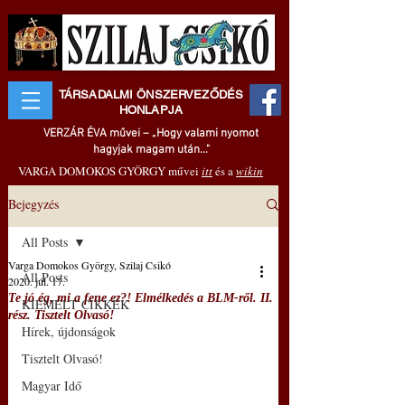
TÁRSADALMI ÖNSZERVEZŐDÉS
HONLAPJA
VERZÁR ÉVA művei – „Hogy valami nyomot
hagyjak magam után..."
VARGA DOMOKOS GYÖRGY művei
itt
és a
wikin
Bejegyzés
All Posts
Varga Domokos György, Szilaj Csikó
All Posts
2020. júl. 17.
Te jó ég, mi a fene ez?! Elmélkedés a BLM-ről. II.
KIEMELT CIKKEK
rész. Tisztelt Olvasó!
Hírek, újdonságok
Tisztelt Olvasó!
Magyar Idő