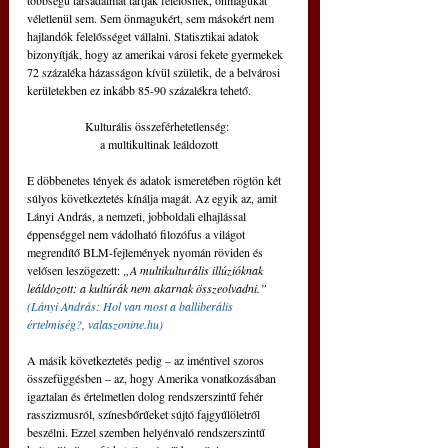
többségű társadalmat tartják felelősnek, önmagukat 
véletlenül sem. Sem önmagukért, sem másokért nem 
hajlandók felelősséget vállalni. Statisztikai adatok 
bizonyítják, hogy az amerikai városi fekete gyermekek 
72 százaléka házasságon kívül születik, de a belvárosi 
kerületekben ez inkább 85-90 százalékra tehető.
Kulturális összeférhetetlenség: 
a multikultinak leáldozott
E döbbenetes tények és adatok ismeretében rögtön két 
súlyos következtetés kínálja magát. Az egyik az, amit 
Lányi András, a nemzeti, jobboldali elhajlással 
éppenséggel nem vádolható filozófus a világot 
megrendítő BLM-fejlemények nyomán röviden és 
velősen leszögezett: 
„A multikulturális illúzióknak 
leáldozott: a kultúrák nem akarnak összeolvadni.” 
(Lányi András: Hol van most a balliberális 
értelmiség?, valaszonine.hu)
A másik következtetés pedig – az iméntivel szoros 
összefüggésben – az, hogy Amerika vonatkozásában 
igaztalan és értelmetlen dolog rendszerszintű fehér 
rasszizmusról, színesbőrűeket sújtó fajgyűlöletről 
beszélni. Ezzel szemben helyénvaló rendszerszintű 