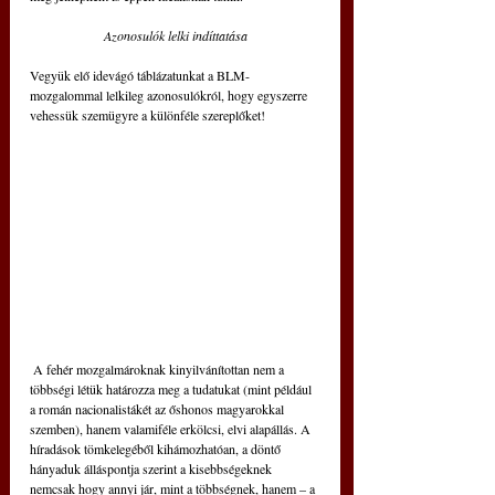
Azonosulók lelki indíttatása
Vegyük elő idevágó táblázatunkat a BLM-
mozgalommal lelkileg azonosulókról, hogy egyszerre 
vehessük szemügyre a különféle szereplőket!
 A fehér mozgalmároknak kinyilvánítottan nem a 
többségi létük határozza meg a tudatukat (mint például 
a román nacionalistákét az őshonos magyarokkal 
szemben), hanem valamiféle erkölcsi, elvi alapállás. A 
híradások tömkelegéből kihámozhatóan, a döntő 
hányaduk álláspontja szerint a kisebbségeknek 
nemcsak hogy annyi jár, mint a többségnek, hanem – a 