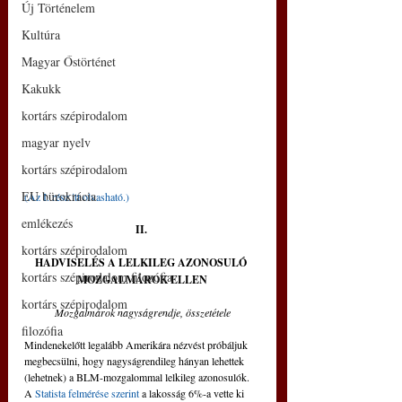
Új Történelem
Kultúra
Magyar Őstörténet
Kakukk
kortárs szépirodalom
magyar nyelv
kortárs szépirodalom
EU bürokrácia
(Az I. rész itt olvasható.)
emlékezés
II. 
kortárs szépirodalom
HADVISELÉS A LELKILEG AZONOSULÓ 
kortárs szépirodalom filozófia
MOZGALMÁROK ELLEN
kortárs szépirodalom
Mozgalmárok nagyságrendje, összetétele
filozófia
Mindenekelőtt legalább Amerikára nézvést próbáljuk 
megbecsülni, hogy nagyságrendileg hányan lehettek 
(lehetnek) a BLM-mozgalommal lelkileg azonosulók. 
A 
Statista felmérése szerint
 a lakosság 6%-a vette ki 