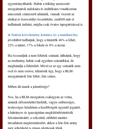
egyenirányíthatók. Habár a lelkileg azonosuló 
mozgalmárok indokaira és indítékaira vonatkozóan 
nincsenek számszerű adataink, vannak viszont az 
etnikai és korosztályi összetételre, ezekből már el 
tudhatunk indulni, mégha csak óvatos tapogatózással is.
A 
Statista közvélemény-kutatása (és a mandiner.hu)
jóvoltából tudhatjuk, hogy a tüntetők 46%-a fehér, 
22%-a latinó, 17%-a fekete és 8%-a ázsiai.
Ha összeadjuk a nem fehérek számait, láthatjuk, hogy 
az eredmény, habár csak egyetlen százalékkal, de 
meghaladja a fehérekét. Mivel ez az egy százalék nem 
oszt és nem szoroz, tekintsük úgy, hogy a BLM-
mozgalmárok fele fehér, fele színes.
Miben áll ennek a jelentősége?
Nos, ha a BLM-mozgalom csakugyan az volna, 
aminek előszeretettel hirdetik, vagyis emberséges, 
tisztességes küzdelem a kisebbségek egyenlő jogaiért, 
a hátrányos és igazságtalan megkülönböztetésük 
felszámolásáért, a sokszínű, előítélet-mentes 
társadalom megteremtéséért, akkor a fele-fele arány 
még jelképként is éppen ideálisnak tűnik.