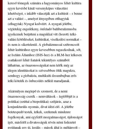
kereső tömegek számára a hagyományos fehér kultúra 
egyre kevésbé kínál versenyképes választási 
lehetőséget, s inkább választják azt a kultúrát – s benne 
azt a vallást –, amelyet lényegében otthagytak 
(elhagytak) Nyugat kedvéért. A nyugati jólétbe, 
végletekig engedékeny, önfeladó balliberalizmusba 
igyekeznek beépíteni a magukkal vitt (hozott) lelki-
vallási kötődéseket, kultúrákat, viselkedési normákat – 
és nem is sikertelenül. A globalizmussal szétroncsolt 
fehér kultúrához egyre kevesebben ragaszkodnak, sőt, 
az Iszlám Államhoz (ISIS-hez) és a BLM-hez lelkesen 
csatlakozó fehér fiatalok tekintélyes számából 
láthatóan, az önazonosságukat nem lelők még az 
idegen identitásokat is szívesebben öltik magukra, 
semhogy a globalista, multikulti dzsumbujban erős 
lelki kötelék és önbecsülés nélkül maradjanak.
Akármilyen meglepő és szomorú, de a nemi 
önazonosság-cserék – nemváltások – legtöbbjét is a 
politikai (ezúttal a biopolitikai) széljárás, azaz a 
konjunkturális nyomás, divat idézi elő. A jólétbe 
beletespedő testek, lelkek, szellemek mindenre 
fogékonyak, ami egyfelől mozgalmasságot, újdonságot 
ígér, másfelől a divatosságuk révén némi fedezetet 
nyújtanak egy új, legális – mások által is méltányolt – 