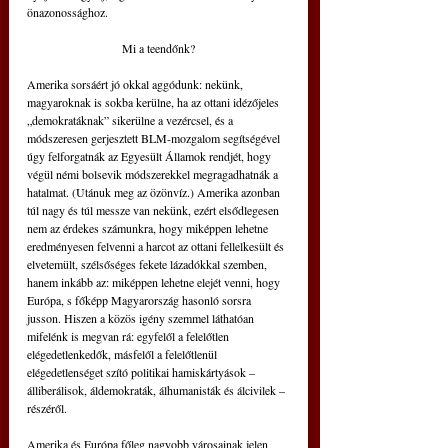
önazonossághoz.
Mi a teendőnk?
Amerika sorsáért jó okkal aggódunk: nekünk, 
magyaroknak is sokba kerülne, ha az ottani idézőjeles 
„demokratáknak” sikerülne a vezércsel, és a 
módszeresen gerjesztett BLM-mozgalom segítségével 
úgy felforgatnák az Egyesült Államok rendjét, hogy 
végül némi bolsevik módszerekkel megragadhatnák a 
hatalmat. (Utánuk meg az özönvíz.) Amerika azonban 
túl nagy és túl messze van nekünk, ezért elsődlegesen 
nem az érdekes számunkra, hogy miképpen lehetne 
eredményesen felvenni a harcot az ottani fellelkesült és 
elvetemült, szélsőséges fekete lázadókkal szemben, 
hanem inkább az: miképpen lehetne elejét venni, hogy 
Európa, s főképp Magyarország hasonló sorsra 
jusson. Hiszen a közös igény szemmel láthatóan 
mifelénk is megvan rá: egyfelől a felelőtlen 
elégedetlenkedők, másfelől a felelőtlenül 
elégedetlenséget szító politikai hamiskártyások – 
álliberálisok, áldemokraták, álhumanisták és álcivilek – 
részéről.
Amerika és Európa főleg nagyobb városainak jelen 