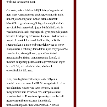
többségi társadalom ellen.
Ők azok, akik a fehérek feléjük irányuló gesztusait 
nem nagyvonalúságként, együttérzésként élik meg, 
hanem járandóságként. Emiatt aztán a fehérek 
bármiféle engedékenységét, figyelmességét a bűnös 
mivoltuk beismerésének, jogos bűnhődésüknek és 
vezeklésüknek, lelki megingásuk, gyengeségük jelének 
tekintik. Ettől pedig vérszemet kapnak. Ösztönösen is 
megérzik a nekik kedvező, balliberális, radikális 
széljárásokat, s a még több engedékenység és előny 
kisajtolására a többségi társadalom nyílt fenyegetésébe, 
zsarolásába, kiszolgáltatott, gyanútlan fehérek 
megalázásába, fizikai bántalmazásába fognak. S 
mindezt az igazság pillanatának eljöveteleként, jogos 
bosszúként, felszabadulásként, sérelmeik 
orvoslásaként élik meg.
Nos, nem foglalkoznék ennyit – ily mélyen s 
aprólékosan – az amerikai BLM-mozgalmároknak e 
társadalmilag viszonylag szűk körével, ha lelki 
mozgatóinak nem lennének erős európai és hazai 
vonatkozásai is. Európának éppen úgy szembe kell 
néznie a multikulturalizmus illúziójának 
tarthatatlanságával, mint Amerikának. A békés 