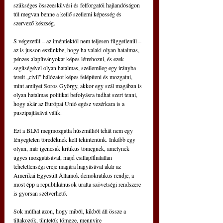
szükséges összeesküvési és felforgatói hajlandóságon 
túl megvan benne a kellő szellemi képesség és 
szervező készség.
S végezetül – az iméntiektől nem teljesen függetlenül – 
az is jusson eszünkbe, hogy ha valaki olyan hatalmas, 
pénzes alapítványokat képes létrehozni, és ezek 
segítségével olyan hatalmas, szellemileg egy irányba 
terelt „civil” hálózatot képes felépíteni és mozgatni, 
mint amilyet Soros György, akkor egy szál magában is 
olyan hatalmas politikai befolyásra tudhat szert tenni, 
hogy akár az Európai Unió egész vezérkara is a 
puszipajtásává válik.
Ezt a BLM megmozgatta húszmilliót tehát nem egy 
lényegtelen töredéknek kell tekintenünk. Inkább egy 
olyan, már igencsak kritikus tömegnek, amelynek 
ügyes mozgatásával, majd csillapíthatatlan 
tehetetlenségi ereje magára hagyásával akár az 
Amerikai Egyesült Államok demokratikus rendje, a 
most épp a republikánusok uralta szövetségi rendszere 
is gyorsan szétverhető.
Sok múlhat azon, hogy miből, kikből áll össze a 
tiltakozók, tüntetők tömege, mennyire 