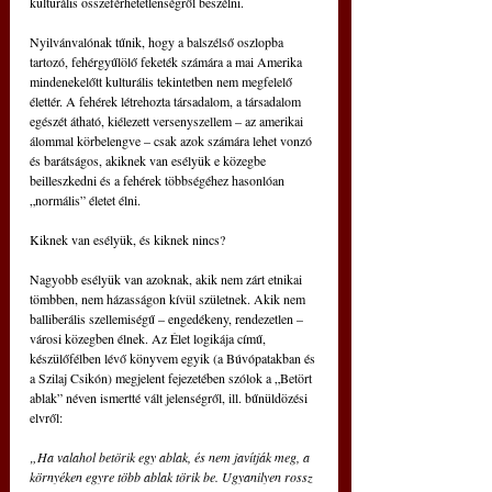
kulturális összeférhetetlenségről beszélni.
Nyilvánvalónak tűnik, hogy a balszélső oszlopba 
tartozó, fehérgyűlölő feketék számára a mai Amerika 
mindenekelőtt kulturális tekintetben nem megfelelő 
élettér. A fehérek létrehozta társadalom, a társadalom 
egészét átható, kiélezett versenyszellem – az amerikai 
álommal körbelengve – csak azok számára lehet vonzó 
és barátságos, akiknek van esélyük e közegbe 
beilleszkedni és a fehérek többségéhez hasonlóan 
„normális” életet élni.
Kiknek van esélyük, és kiknek nincs?
Nagyobb esélyük van azoknak, akik nem zárt etnikai 
tömbben, nem házasságon kívül születnek. Akik nem 
balliberális szellemiségű – engedékeny, rendezetlen – 
városi közegben élnek. Az Élet logikája című, 
készülőfélben lévő könyvem egyik (a Búvópatakban és 
a Szilaj Csikón) megjelent fejezetében szólok a „Betört 
ablak” néven ismertté vált jelenségről, ill. bűnüldözési 
elvről:
„Ha valahol betörik egy ablak, és nem javítják meg, a 
környéken egyre több ablak törik be. Ugyanilyen rossz 