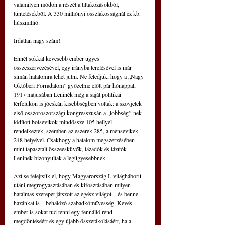
valamilyen módon a részét a tiltakozásokból, 
tüntetésekből. A 330 milliónyi összlakosságnál ez kb. 
húszmillió.
Irdatlan nagy szám!
Ennél sokkal kevesebb ember ügyes 
összeszervezésével, egy irányba terelésével is már 
simán hatalomra lehet jutni. Ne feledjük, hogy a „Nagy 
Októberi Forradalom” győzelme előtt pár hónappal, 
1917 májusában Leninék még a saját politikai 
térfelükön is jócskán kisebbségben voltak: a szovjetek 
első összoroszországi kongresszusán a „többség”-nek 
lódított bolsevikok mindössze 105 hellyel 
rendelkeztek, szemben az eszerek 285, a mensevikek 
248 helyével. Csakhogy a hatalom megszerzésében – 
mint tapasztalt összeesküvők, lázadók és lázítók – 
Leninék bizonyultak a legügyesebbnek.
Azt se felejtsük el, hogy Magyarország I. világháború 
utáni megrogyasztásában és kifosztásában milyen 
hatalmas szerepet játszott az egész világot – és benne 
hazánkat is – behálózó szabadkőművesség. Kevés 
ember is sokat tud tenni egy fennálló rend 
megdöntéséért és egy újabb összetákolásáért, ha a 