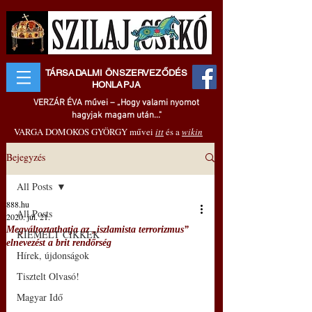
TÁRSADALMI ÖNSZERVEZŐDÉS
HONLAPJA
VERZÁR ÉVA művei – „Hogy valami nyomot
hagyjak magam után..."
VARGA DOMOKOS GYÖRGY művei
itt
és a
wikin
Bejegyzés
All Posts
888.hu
All Posts
2020. júl. 21.
Megváltoztathatja az „iszlamista terrorizmus”
KIEMELT CIKKEK
elnevezést a brit rendőrség
Hírek, újdonságok
Tisztelt Olvasó!
Magyar Idő