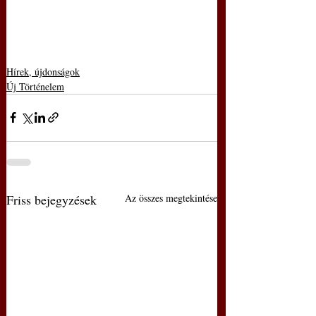
Hírek, újdonságok
Új Történelem
Friss bejegyzések
Az összes megtekintése