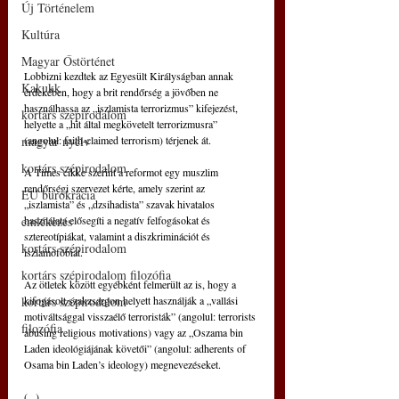
Új Történelem
Kultúra
Magyar Őstörténet
Lobbizni kezdtek az Egyesült Királyságban annak 
Kakukk
érdekében, hogy a brit rendőrség a jövőben ne 
használhassa az „iszlamista terrorizmus” kifejezést, 
kortárs szépirodalom
helyette a „hit által megkövetelt terrorizmusra” 
(angolul: faith-claimed terrorism) térjenek át.
magyar nyelv
kortárs szépirodalom
A Times cikke szerint a reformot egy muszlim 
rendőrségi szervezet kérte, amely szerint az 
EU bürokrácia
„iszlamista” és „dzsihadista” szavak hivatalos 
használata elősegíti a negatív felfogásokat és 
emlékezés
sztereotípiákat, valamint a diszkriminációt és 
kortárs szépirodalom
iszlamofóbiát.
kortárs szépirodalom filozófia
Az ötletek között egyébként felmerült az is, hogy a 
kifogásolt szakzsargon helyett használják a „vallási 
kortárs szépirodalom
motiváltsággal visszaélő terroristák” (angolul: terrorists 
filozófia
abusing religious motivations) vagy az „Oszama bin 
Laden ideológiájának követői” (angolul: adherents of 
Osama bin Laden’s ideology) megnevezéseket.
(...)