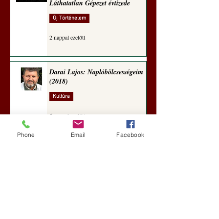
Láthatatlan Gépezet évtizede
Új Történelem
2 nappal ezelőtt
Darai Lajos: Naplóbölcsességeim
(2018)
Kultúra
5 nappal ezelőtt
Phone
Email
Facebook
A Rothschildok és a Pentagon
bizalmas feljegyzése: „Hét ország
kiiktatása… Irán végleges
legyőzése”
Új Történelem