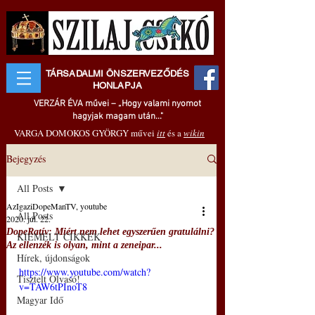
TÁRSADALMI ÖNSZERVEZŐDÉS
HONLAPJA
VERZÁR ÉVA művei – „Hogy valami nyomot
hagyjak magam után..."
VARGA DOMOKOS GYÖRGY művei
itt
és a
wikin
Bejegyzés
All Posts
AzIgaziDopeManTV, youtube
All Posts
2020. júl. 22.
DopeRatív: Miért nem lehet egyszerűen gratulálni?
KIEMELT CIKKEK
Az ellenzék is olyan, mint a zeneipar...
Hírek, újdonságok
https://www.youtube.com/watch?
Tisztelt Olvasó!
v=TAW6tPInoT8
Magyar Idő