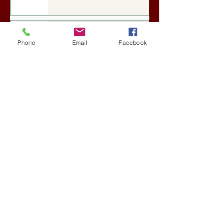
A Rothschildok és a Pentagon
bizalmas feljegyzése: „Hét ország
Phone
Email
Facebook
kiiktatása… Irán végleges
legyőzése”
Új Történelem
aug. 1.
Geostratégiai dosszié: a háború,
amely megváltoztatta a hatalom
földrajzát (Laala Bechetoula
elemzése)
Új Történelem
júl. 29.
Egy szörnyeteggel kevesebb (Tarik
Cyril Amar jegyzete)