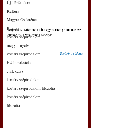
Új Történelem
Kultúra
Magyar Őstörténet
Kakukk
DopeRatív: Miért nem lehet egyszerűen gratulálni? Az 
ellenzék is olyan, mint a zeneipar...
kortárs szépirodalom
magyar nyelv
Tovább a cikkhez
kortárs szépirodalom
EU bürokrácia
emlékezés
kortárs szépirodalom
kortárs szépirodalom filozófia
kortárs szépirodalom
filozófia