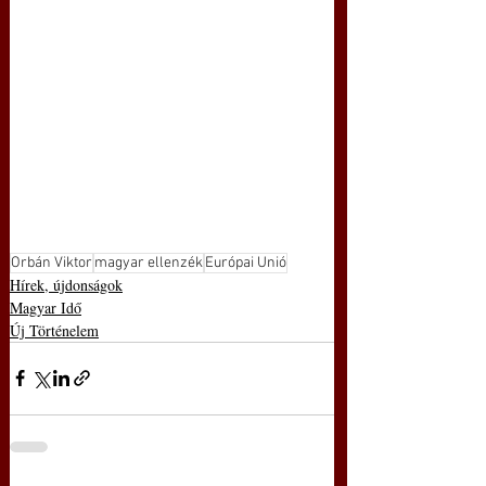
Orbán Viktor
magyar ellenzék
Európai Unió
Hírek, újdonságok
Magyar Idő
Új Történelem