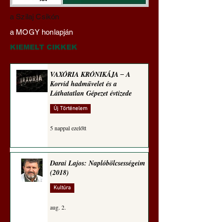
Miért veszélyes a
Hajdu Zoltán:
a Szilaj Csikón
klímaszakértőkre
Transzhumanizmus
a MOGY honlapján
hallgatni? A szakértőktől
technomorál ‒ 22/2
ments meg, Uram,
Rugalmas technomo
KIEMELT CIKKEK
minket! (Szakács Árpád)
igazságosság
VAXÓRIA KRÓNIKÁJA ‒ A
Korvid hadművelet és a
Láthatatlan Gépezet évtizede
Új Történelem
5 nappal ezelőtt
Darai Lajos: Naplóbölcsességeim
(2018)
Kultúra
aug. 2.