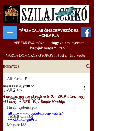
TÁRSADALMI ÖNSZERVEZŐDÉS
HONLAPJA
VERZÁR ÉVA művei – „Hogy valami nyomot
hagyjak magam után..."
VARGA DOMOKOS GYÖRGY művei
itt
és a
wikin
Bejegyzés
All Posts
Bogár László, youtube
All Posts
2020. júl. 25.
A magyarság rövid története 8. - 2010 után, vagy
KIEMELT CIKKEK
aki mer, az NER. Egy Bogár Naplója
Hírek, újdonságok
https://www.youtube.com/watch?
Tisztelt Olvasó!
v=KBTkCvgn9rw
Magyar Idő