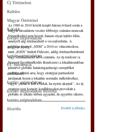
Új Történelem
Kultúra
Magyar Őstörténet
Az 1980 és 2010 között lezajló három évtized során a 
Kakukk
magyar társadalom vesztes többsége számára nemcsak 
felemelkedést nem hozott, hanem olyan lejtőre lökte, 
kortárs szépirodalom
amelyről alig értelmezhető a visszafordulás. A 
példátlan tömegű „NEM” a 2010-es választásokon, 
magyar nyelv
mint „IGEN” hullott Fideszre, addig értelmezhetetlenül 
kortárs szépirodalom
nagy felhatalmazást adva számára. Az új rendszer (a 
Nemzeti Együttműködés Rendszere) a lokalitásunkban 
EU bürokrácia
jelenlévő globális hatalomgazdasági szereplőket 
próbálja rábírni arra, hogy stratégiai partnerként 
emlékezés
járuljanak hozzá a lokalitás normális működéséhez, 
kortárs szépirodalom
vagyis „etetni is kell a birkát, ha nyírni akarjuk”. Az új 
stratégia igen komoly konfliktusokat provokált a 
kortárs szépirodalom filozófia
globális és lokális térben egyaránt, de egyelőre sikeres.
kortárs szépirodalom
Tovább a fillmhez
filozófia