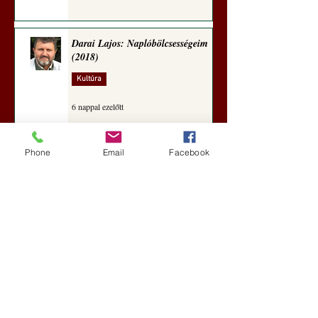
Darai Lajos: Naplóbölcsességeim
(2018)
Kultúra
6 nappal ezelőtt
Phone
Email
Facebook
A Rothschildok és a Pentagon
bizalmas feljegyzése: „Hét ország
kiiktatása… Irán végleges
legyőzése”
Új Történelem
6 nappal ezelőtt
Geostratégiai dosszié: a háború,
amely megváltoztatta a hatalom