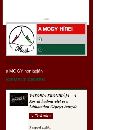
Miért tabu Fauci
Hajdu Zoltán:
a Szilaj Csikón
büntetőjogi felelősségre
Transzhumanizmus
a MOGY honlapján
vonása
technomorál ‒ 21/2
Rugalmas technomo
KIEMELT CIKKEK
alázatosság
VAXÓRIA KRÓNIKÁJA ‒ A
Korvid hadművelet és a
Láthatatlan Gépezet évtizede
Új Történelem
3 nappal ezelőtt