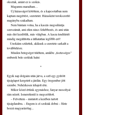
okoztak, amint ez is szokás.
     Magamra maradtam…
     Új házasságot kötöttem, és a kapcsolatban nem 
kaptam megértést, szeretetet. Házasként torokszorító 
magányba szakadtam.
     Nem bántam volna, ha a kaszás megsuhintja 
szerszámát, ami ellen nincs fellebbezés, és ami után 
más élet kezdődik, más világban. A kasza lendületét 
mindig megállította a láthatatlan legfőbb erő!
    Unokáim születtek, akiknek a szeretete sarkallt a 
továbbélésre.
     Minden betegséget túléltem, amikbe „tisztességes” 
emberek bele szoktak halni
*
Egyik nap dolgaim után járva, a szél egy gyűrött 
újságlapot kergetett a járdán. Egy öregember jött 
szembe. Nehézkesen lehajolt érte.
     Mikor közel értünk egymáshoz, fanyar mosollyal 
rám nézett. Ismeretlenül is megszólított.
     – Felvettem – mutatott a kezében tartott 
újságdarabra. – Engem is el szoktak dobni – fűzte 
hozzá magyarázólag...