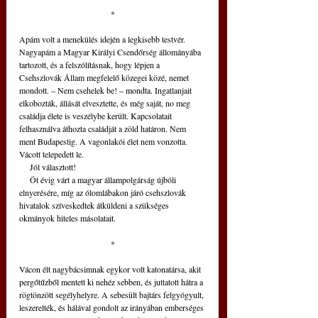
*
Apám volt a menekülés idején a legkisebb testvér. 
Nagyapám a Magyar Királyi Csendőrség állományába 
tartozott, és a felszólításnak, hogy lépjen a 
Csehszlovák Állam megfelelő közegei közé, nemet 
mondott. – Nem csehelek be! – mondta. Ingatlanjait 
elkobozták, állását elvesztette, és még saját, no meg 
családja élete is veszélybe került. Kapcsolatait 
felhasználva áthozta családját a zöld határon. Nem 
ment Budapestig. A vagonlakói élet nem vonzotta. 
Vácott telepedett le.
     Jól választott!
     Öt évig várt a magyar állampolgárság újbóli 
elnyerésére, míg az ólomlábakon járó csehszlovák 
hivatalok szíveskedtek átküldeni a szükséges 
okmányok hiteles másolatait.
*
Vácon élt nagybácsimnak egykor volt katonatársa, akit 
pergőtűzből mentett ki nehéz sebben, és juttatott hátra a 
rögtönzött segélyhelyre. A sebesült bajtárs felgyógyult, 
leszerelték, és hálával gondolt az irányában emberséges 