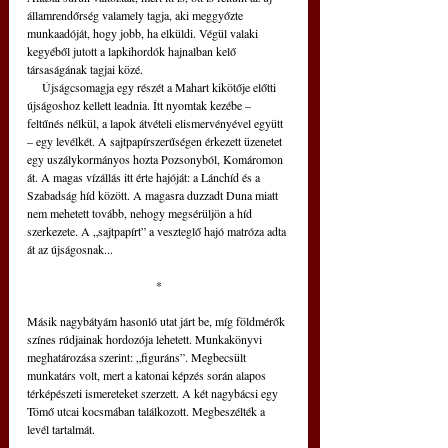
államrendőrség valamely tagja, aki meggyőzte 
munkaadóját, hogy jobb, ha elküldi. Végül valaki 
kegyéből jutott a lapkihordók hajnalban kelő 
társaságának tagjai közé.
     Újságcsomagja egy részét a Mahart kikötője előtti 
újságoshoz kellett leadnia. Ítt nyomtak kezébe – 
feltűnés nélkül, a lapok átvételi elismervényével együtt 
– egy levélkét. A sajtpapírszerűségen érkezett üzenetet 
egy uszálykormányos hozta Pozsonyból, Komáromon 
át. A magas vízállás itt érte hajóját: a Lánchíd és a 
Szabadság híd között. A magasra duzzadt Duna miatt 
nem mehetett tovább, nehogy megsérüljön a híd 
szerkezete. A „sajtpapírt” a veszteglő hajó matróza adta 
át az újságosnak...
*
Másik nagybátyám hasonló utat járt be, míg földmérők 
színes rúdjainak hordozója lehetett. Munkakönyvi 
meghatározása szerint: „figuráns”. Megbecsült 
munkatárs volt, mert a katonai képzés során alapos 
térképészeti ismereteket szerzett. A két nagybácsi egy 
Tömő utcai kocsmában találkozott. Megbeszélték a 
levél tartalmát.