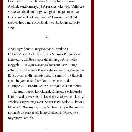
törzstisztre… Fia a találkozási hely határszakasz 
őrsének sorállományú járőrparancsnoka volt. Vállalta a 
veszélyes feladatot, hogy szolgálata idején lehetővé 
teszi a szétszakadt rokonok találkozását. Feltételül 
szabva, hogy nem próbálnak meg átgázolni az Ipoly 
vizén.
*
Apám úgy döntött, magával visz. Amikor a 
kirándulóknak álcázott csapat a Nyugati Pályudvaron 
találkozott, dühösen tapasztalták, hogy én is velük 
megyek. – Ha eljár a szája,akkor nem ússzuk meg 
néhány havi fogva tartással – dörmögött nagybátyám.– 
Ez a gyerek eddig se kotyogott ki semmit! – válaszolt 
apám helyett másik bácsikám. – És a te szád is 
duguljon el. Kirándul velünk. Ennyit tud, nem többet.
     Haragjuk szelíd koholásnak tűnhetett a zöldparolis 
határőr szakaszvezető kifakadásához képest, amikor az 
erdőből kilépve meglátott. Végül lenyugodott a „katona 
bácsi is”. Olyannyira, hogy ő ültetett a nyakába, míg a 
nyomsávok csak általa ismert hálózatán lépkedve a 
folyópartra értünk.
*