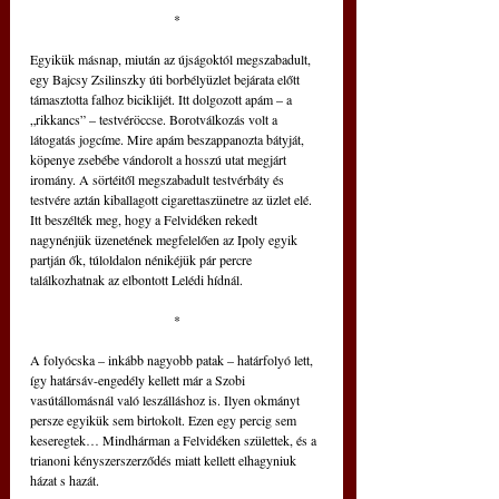
*
Egyikük másnap, miután az újságoktól megszabadult, 
egy Bajcsy Zsilinszky úti borbélyüzlet bejárata előtt 
támasztotta falhoz biciklijét. Itt dolgozott apám – a 
„rikkancs” – testvéröccse. Borotválkozás volt a 
látogatás jogcíme. Mire apám beszappanozta bátyját, 
köpenye zsebébe vándorolt a hosszú utat megjárt 
iromány. A sörtéitől megszabadult testvérbáty és 
testvére aztán kiballagott cigarettaszünetre az üzlet elé. 
Itt beszélték meg, hogy a Felvidéken rekedt 
nagynénjük üzenetének megfelelően az Ipoly egyik 
partján ők, túloldalon nénikéjük pár percre 
találkozhatnak az elbontott Lelédi hídnál.
*
A folyócska – inkább nagyobb patak – határfolyó lett, 
így határsáv-engedély kellett már a Szobi 
vasútállomásnál való leszálláshoz is. Ilyen okmányt 
persze egyikük sem birtokolt. Ezen egy percig sem 
keseregtek… Mindhárman a Felvidéken születtek, és a 
trianoni kényszerszerződés miatt kellett elhagyniuk 
házat s hazát.