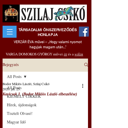
TÁRSADALMI ÖNSZERVEZŐDÉS
HONLAPJA
VERZÁR ÉVA művei – „Hogy valami nyomot
hagyjak magam után..."
VARGA DOMOKOS GYÖRGY művei
itt
és a
wikin
Bejegyzés
All Posts
Bodor Miklós László, Szilaj Csikó
All Posts
2020. júl. 25.
Kavicsok I. (Bodor Miklós László elbeszélése)
KIEMELT CIKKEK
Hírek, újdonságok
Tisztelt Olvasó!
Magyar Idő