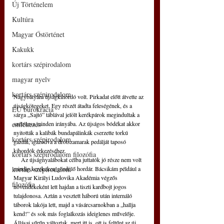
Új Történelem
Kultúra
Magyar Őstörténet
Kakukk
kortárs szépirodalom
magyar nyelv
kortárs szépirodalom
Nagybátyám újságkihordó volt. Pirkadat előtt átvette az 
újságkötegeket. Egy részét átadta feleségének, és a 
EU bürokrácia
sárga „Sajtó” táblával jelölt kerékpárok megindultak a 
emlékezés
szélrózsa minden irányába. Az újságos bódékat akkor 
nyitották a kalibák bundapálinkák cserzette torkú 
kortárs szépirodalom
gazdái, igazodva a drótszamarak pedálját taposó 
kihordók érkezéséhez.
kortárs szépirodalom filozófia
     Az újságnyalábokat célba juttatók jó része nem volt 
kortárs szépirodalom
mindig kerekeken gördülő hordár. Bácsikám például a 
Magyar Királyi Ludovika Akadémia végzős 
filozófia
növendékeként lett hajdan a tiszti kardbojt jogos 
tulajdonosa. Aztán a vesztett háború után internáló 
táborok lakója lett, majd a vásárcsarnokban a „hallja 
kend!” és sok más foglalkozás ideiglenes művelője. 
Állásai sűrűn változtak, mert itt is, ott is feltűnt az új 