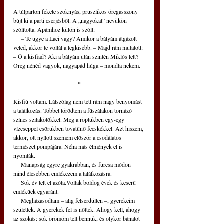
A túlparton fekete szoknyás, pruszlikos öregasszony 
bújt ki a parti cserjésből. A „nagyokat” nevükön 
szólította. Apámhoz külön is szólt:
     – Te ugye a Laci vagy? Amikor a bátyám átgázolt 
veled, akkor te voltál a legkisebb. – Majd rám mutatott: 
– Ő a kisfiad? Aki a bátyám után szintén Miklós lett? 
Öreg nénéd vagyok, nagyapád húga – mondta nekem.
*
Kisfiú voltam. Látszólag nem tett rám nagy benyomást 
a találkozás. Többet törődtem a fűszálakon tornázó 
színes szitakötőkkel. Meg a röptükben egy-egy 
vízcseppel csőrükben tovatűnő fecskékkel. Azt hiszem, 
akkor, ott nyílott szemem először a csodálatos 
természet pompájára. Néha más élmények el is 
nyomták.
     Manapság egyre gyakrabban, és furcsa módon 
mind élesebben emlékezem a találkozásra.
     Sok év telt el azóta.Voltak boldog évek és keserű 
emlékűek egyaránt.
     Megházasodtam – alig felserdülten –, gyerekeim 
születtek. A gyerekek fel is nőttek. Ahogy kell, ahogy 
az szokás: sok örömöm telt bennük, és olykor bánatot 