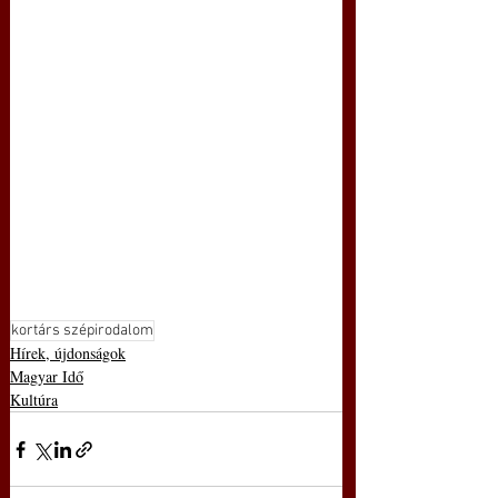
kortárs szépirodalom
Hírek, újdonságok
Magyar Idő
Kultúra