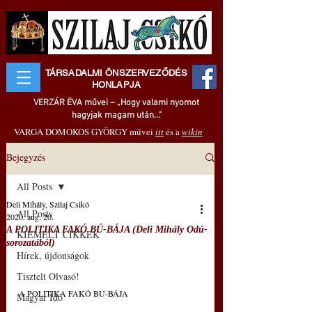
TÁRSADALMI ÖNSZERVEZŐDÉS
HONLAPJA
VERZÁR ÉVA művei – „Hogy valami nyomot
hagyjak magam után..."
VARGA DOMOKOS GYÖRGY művei
itt
és a
wikin
Bejegyzés
All Posts
Deli Mihály, Szilaj Csikó
All Posts
2020. aug. 20.
A POLITIKA FAKÓ BÚ-BÁJA (Deli Mihály Odú-
KIEMELT CIKKEK
sorozatából)
Hírek, újdonságok
Tisztelt Olvasó!
A POLITIKA FAKÓ BÚ-BÁJA
Magyar Idő