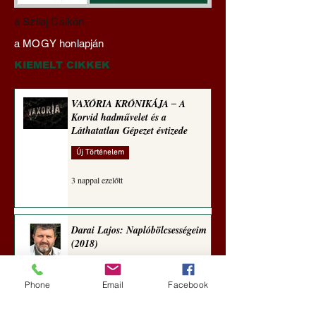
Darai Lajos:
Gyimóthy Gábor
a Szilaj Csikón
Naplóbölcsességeim
nyelvművelő gúnyv
a MOGY honlapján
(2023)
sorozata (1771)
KIEMELT CIKKEK
VAXÓRIA KRÓNIKÁJA ‒ A
Korvid hadművelet és a
Láthatatlan Gépezet évtizede
Új Történelem
3 nappal ezelőtt
Darai Lajos: Naplóbölcsességeim
(2018)
Kultúra
Phone
Email
Facebook
6 nappal ezelőtt