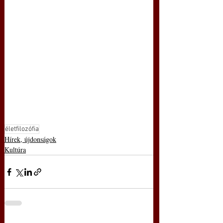
életfilozófia
Hírek, újdonságok
Kultúra