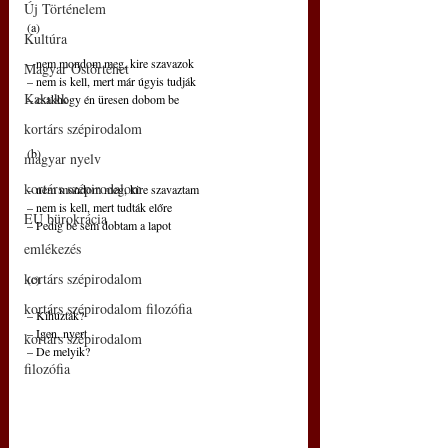
Új Történelem
(a)
Kultúra
– nem mondom meg, kire szavazok
Magyar Őstörténet
– nem is kell, mert már úgyis tudják
Kakukk
– csakhogy én üresen dobom be
kortárs szépirodalom
(b)
magyar nyelv
kortárs szépirodalom
– nem mondom meg, kire szavaztam
– nem is kell, mert tudták előre
EU bürokrácia
– Pedig be sem dobtam a lapot
emlékezés
kortárs szépirodalom
(c)
kortárs szépirodalom filozófia
– Kihúzták?
– Igen, nyert
kortárs szépirodalom
– De melyik?
filozófia