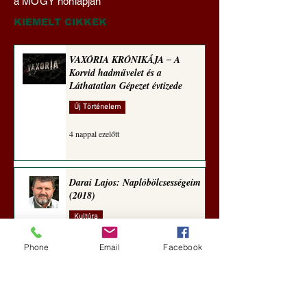
a MOGY honlapján
(2025)
sorozata (1773)
KIEMELT CIKKEK
VAXÓRIA KRÓNIKÁJA ‒ A
Korvid hadművelet és a
Láthatatlan Gépezet évtizede
Új Történelem
4 nappal ezelőtt
Darai Lajos: Naplóbölcsességeim
(2018)
Kultúra
aug. 2.
Phone
Email
Facebook
A Rothschildok és a Pentagon