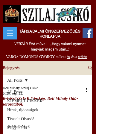
TÁRSADALMI ÖNSZERVEZŐDÉS
HONLAPJA
VERZÁR ÉVA művei – „Hogy valami nyomot
hagyjak magam után..."
VARGA DOMOKOS GYÖRGY művei
itt
és a
wikin
Bejegyzés
All Posts
Deli Mihály, Szilaj Csikó
All Posts
2020. aug. 22.
K-I-K-E-Z-E-K (Verskép. Deli Mihály Odú-
KIEMELT CIKKEK
sorozatából)
Hírek, újdonságok
Tisztelt Olvasó!
K-I-K-E-Z-E-K
Magyar Idő