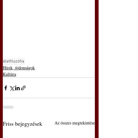
életfilozófia
Hírek, újdonságok
Kultúra
Friss bejegyzések
Az összes megtekintése