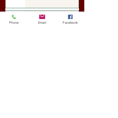
A Rothschildok és a Pentagon
bizalmas feljegyzése: „Hét ország
Phone
Email
Facebook
kiiktatása… Irán végleges
legyőzése”
Új Történelem
5 nappal ezelőtt
Geostratégiai dosszié: a háború,
amely megváltoztatta a hatalom
földrajzát (Laala Bechetoula
elemzése)
Új Történelem
júl. 29.
Egy szörnyeteggel kevesebb (Tarik
Cyril Amar jegyzete)