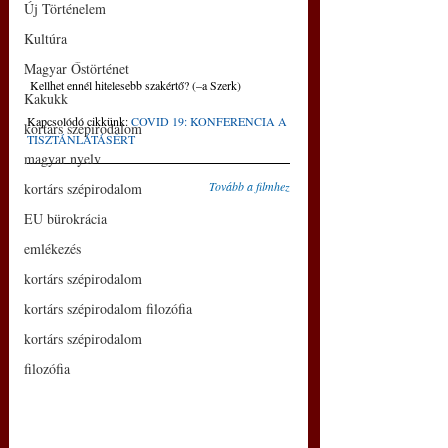
Új Történelem
Kultúra
Magyar Őstörténet
 Kellhet ennél hitelesebb szakértő? (–a Szerk)
Kakukk
Kapcsolódó cikkünk: 
COVID 19: KONFERENCIA A 
kortárs szépirodalom
TISZTÁNLÁTÁSÉRT
magyar nyelv
Tovább a filmhez
kortárs szépirodalom
EU bürokrácia
emlékezés
kortárs szépirodalom
kortárs szépirodalom filozófia
kortárs szépirodalom
filozófia