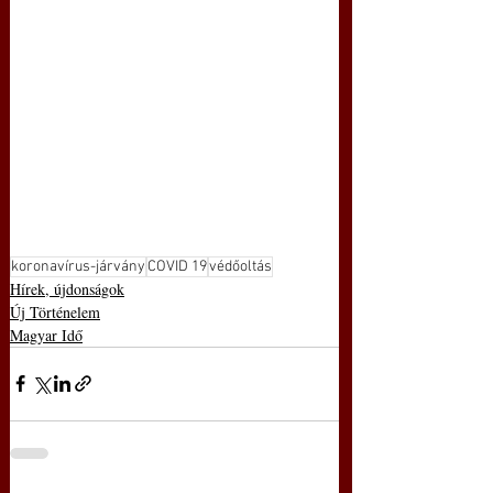
koronavírus-járvány
COVID 19
védőoltás
Hírek, újdonságok
Új Történelem
Magyar Idő