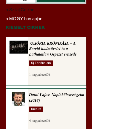
Hajdu Zoltán:
VAXÓRIA KRÓNI
a Szilaj Csikón
Transzhumanizmus és
‒ A Korvid hadműv
a MOGY honlapján
technomorál ‒ 21/28.
és a Láthatatlan Gé
Rugalmas technomorál:
évtizede
KIEMELT CIKKEK
alázatosság
VAXÓRIA KRÓNIKÁJA ‒ A
Korvid hadművelet és a
Láthatatlan Gépezet évtizede
Új Történelem
1 nappal ezelőtt
Darai Lajos: Naplóbölcsességeim
(2018)
Kultúra
4 nappal ezelőtt