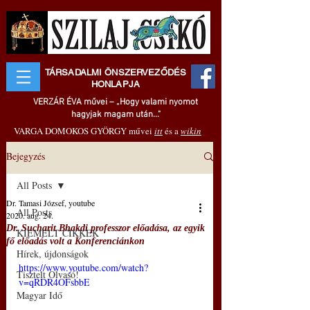
TÁRSADALMI ÖNSZERVEZŐDÉS
HONLAPJA
VERZÁR ÉVA művei – „Hogy valami nyomot
hagyjak magam után..."
VARGA DOMOKOS GYÖRGY művei
itt
és a
wikin
Bejegyzés
All Posts
Dr. Tamasi József, youtube
All Posts
2020. aug. 24.
Dr. Sucharit Bhakdi professzor előadása, az egyik
KIEMELT CIKKEK
fő előadás volt a Konferenciánkon
Hírek, újdonságok
https://www.youtube.com/watch?
Tisztelt Olvasó!
v=qRDR4OFsbbE
Magyar Idő