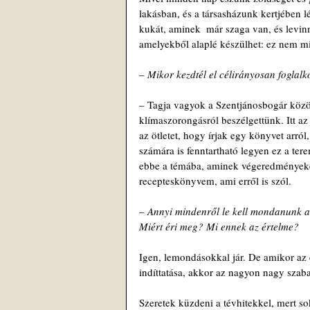
lakásban, és a társasházunk kertjében l
kukát, aminek  már szaga van, és levin
amelyekből alaplé készülhet: ez nem mi
– 
Mikor kezdtél el célirányosan foglalk
– Tagja vagyok a Szentjánosbogár közös
klímaszorongásról beszélgettünk. Itt a
az ötletet, hogy írjak egy könyvet arr
számára is fenntartható legyen ez a te
ebbe a témába, aminek végeredményeké
recepteskönyvem, ami erről is szól.
– 
Annyi mindenről le kell mondanunk a 
Miért éri meg? Mi ennek az értelme?
Igen, lemondásokkal jár. De amikor az 
indíttatása, akkor az nagyon nagy szab
Szeretek küzdeni a tévhitekkel, mert 