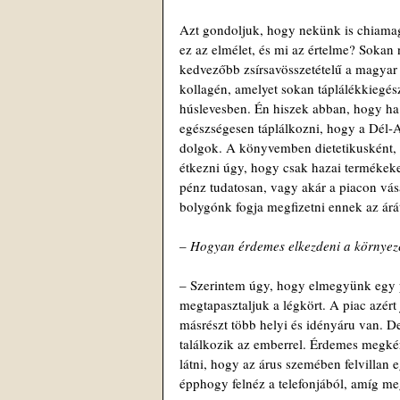
Azt gondoljuk, hogy nekünk is chiamago
ez az elmélet, és mi az értelme? Sokan
kedvezőbb zsírsavösszetételű a magyar 
kollagén, amelyet sokan táplálékkiegész
húslevesben. Én hiszek abban, hogy ha
egészségesen táplálkozni, hogy a Dél-A
dolgok. A könyvemben dietetikusként,
étkezni úgy, hogy csak hazai termékeket
pénz tudatosan, vagy akár a piacon vás
bolygónk fogja megfizetni ennek az árá
– 
Hogyan érdemes elkezdeni a környeze
– Szerintem úgy, hogy elmegyünk egy pi
megtapasztaljuk a légkört. A piac azér
másrészt több helyi és idényáru van. D
találkozik az emberrel. Érdemes megké
látni, hogy az árus szemében felvillan 
épphogy felnéz a telefonjából, amíg meg