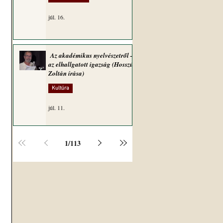
júl. 16.
Az akadémikus nyelvészetről –
az elhallgatott igazság (Hosszú
Zoltán írása)
Kultúra
júl. 11.
1
/
113