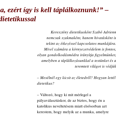
a, ezért így is kell táplálkoznunk!” –
dietetikussal
Keresztény dietetikusként Szabó Adrienn
nemcsak szakmaként, hanem hivatásként is
tekint az étkezéssel kapcsolatos munkájára.
Mivel számára a környezetvédelem is fontos,
olyan gondolkodásmódra irányítja figyelmünket,
amelyben a táplálkozásunkkal a testünket és a
teremtett világot is védjük
– Mesélnél egy kicsit az életedről? Hogyan lettél
dietetikus?
– Változó, hogy ki mit mérlegel a 
pályaválasztáskor, de az biztos, hogy én a 
katolikus neveltetésem miatt elsősorban azt 
kerestem, hogy melyik az a munka, amelyre  