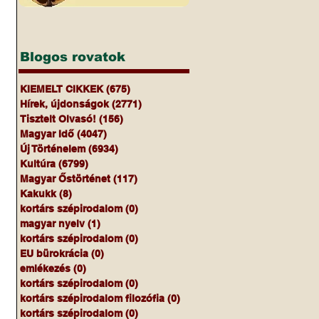
Blogos rovatok
KIEMELT CIKKEK
(675)
675 bejegyzés
Hírek, újdonságok
(2771)
2771 bejegyzés
Tisztelt Olvasó!
(156)
156 bejegyzés
Magyar Idő
(4047)
4047 bejegyzés
Új Történelem
(6934)
6934 bejegyzés
Kultúra
(6799)
6799 bejegyzés
Magyar Őstörténet
(117)
117 bejegyzés
Kakukk
(8)
8 bejegyzés
kortárs szépirodalom
(0)
0 bejegyzés
magyar nyelv
(1)
1 bejegyzés
kortárs szépirodalom
(0)
0 bejegyzés
EU bürokrácia
(0)
0 bejegyzés
emlékezés
(0)
0 bejegyzés
kortárs szépirodalom
(0)
0 bejegyzés
kortárs szépirodalom filozófia
(0)
0 bejegyzés
kortárs szépirodalom
(0)
0 bejegyzés