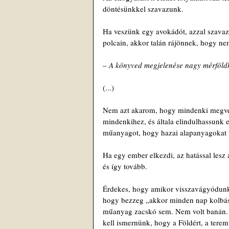
döntésünkkel szavazunk.
Ha veszünk egy avokádót, azzal szavaz
polcain, akkor talán rájönnek, hogy nem
– 
A könyved megjelenése nagy mérföld
(...)
Nem azt akarom, hogy mindenki megveg
mindenkihez, és általa elindulhassunk
műanyagot, hogy hazai alapanyagokat v
Ha egy ember elkezdi, az hatással lesz 
és így tovább.
Érdekes, hogy amikor visszavágyódunk 
hogy bezzeg „akkor minden nap kolbászt 
műanyag zacskó sem. Nem volt banán. E
kell ismernünk, hogy a Földért, a tere