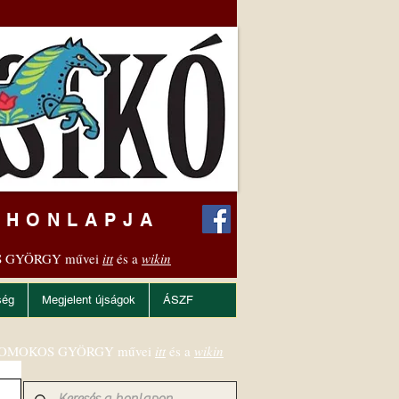
 HONLAPJA
 GYÖRGY művei
itt
és a
wikin
ség
Megjelent újságok
ÁSZF
OMOKOS GYÖRGY művei
itt
és a
wikin