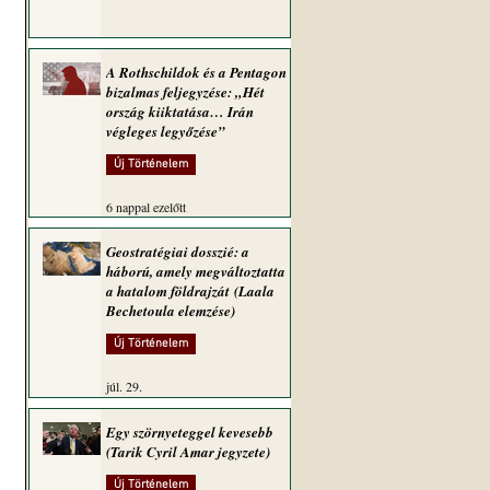
A Rothschildok és a Pentagon
bizalmas feljegyzése: „Hét
ország kiiktatása… Irán
végleges legyőzése”
Új Történelem
6 nappal ezelőtt
Geostratégiai dosszié: a
háború, amely megváltoztatta
a hatalom földrajzát (Laala
Bechetoula elemzése)
Új Történelem
júl. 29.
Egy szörnyeteggel kevesebb
(Tarik Cyril Amar jegyzete)
Új Történelem