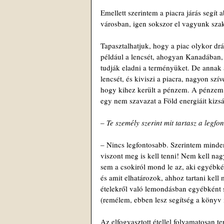
Emellett szerintem a piacra járás segít 
városban, igen sokszor el vagyunk sza
Tapasztalhatjuk, hogy a piac olykor dr
például a lencsét, ahogyan Kanadában,
tudják eladni a terményüket. De annak 
lencsét, és kiviszi a piacra, nagyon sz
hogy kihez került a pénzem. A pénzem s
egy nem szavazat a Föld energiáit kizs
– 
Te személy szerint mit tartasz a leg
– Nincs legfontosabb. Szerintem minden
viszont meg is kell tenni! Nem kell na
sem a csokiról mond le az, aki egyébkén
és amit elhatározok, ahhoz tartani kel
ételekről való lemondásban egyébként s
(remélem, ebben lesz segítség a könyv i
Az elfogyasztott étellel folyamatosan te