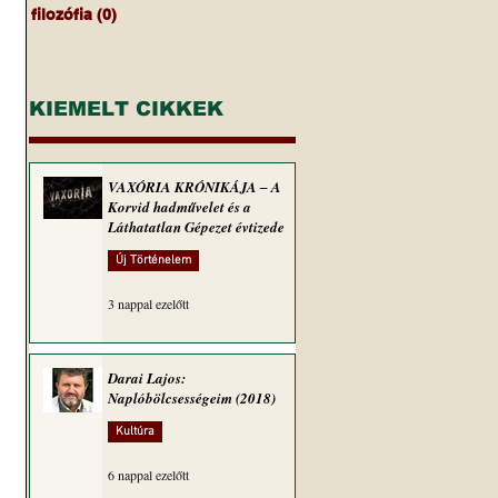
filozófia
(0)
0 bejegyzés
KIEMELT CIKKEK
VAXÓRIA KRÓNIKÁJA ‒ A
 
Korvid hadművelet és a
Láthatatlan Gépezet évtizede
Új Történelem
3 nappal ezelőtt
Darai Lajos:
Naplóbölcsességeim (2018)
Kultúra
6 nappal ezelőtt