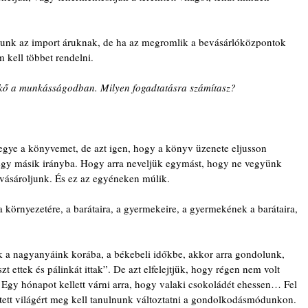
unk az import áruknak, de ha az megromlik a bevásárlóközpontok 
 kell többet rendelni.
kő a munkásságodban. Milyen fogadtatásra számítasz?
ye a könyvemet, de azt igen, hogy a könyv üzenete eljusson 
 egy másik irányba. Hogy arra neveljük egymást, hogy ne vegyünk 
ásároljunk. És ez az egyéneken múlik.
a környezetére, a barátaira, a gyermekeire, a gyermekének a barátaira, 
a nagyanyáink korába, a békebeli időkbe, akkor arra gondolunk, 
ettek és pálinkát ittak”. De azt elfelejtjük, hogy régen nem volt 
gy hónapot kellett várni arra, hogy valaki csokoládét ehessen… Fel 
mtett világért meg kell tanulnunk változtatni a gondolkodásmódunkon. 