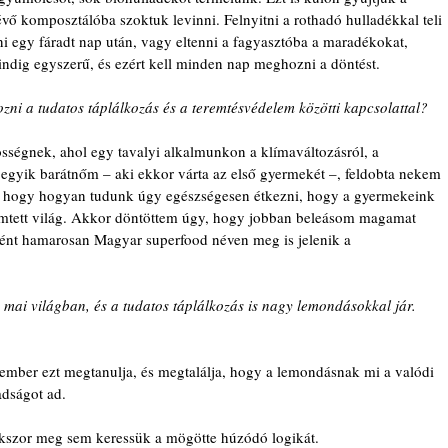
évő komposztálóba szoktuk levinni. Felnyitni a rothadó hulladékkal teli 
ni egy fáradt nap után, vagy eltenni a fagyasztóba a maradékokat, 
ndig egyszerű, és ezért kell minden nap meghozni a döntést.
ozni a tudatos táplálkozás és a teremtésvédelem közötti kapcsolattal?
ségnek, ahol egy tavalyi alkalmunkon a klímaváltozásról, a 
z egyik barátnőm – aki ekkor várta az első gyermekét –, feldobta nekem 
ól, hogy hogyan tudunk úgy egészségesen étkezni, hogy a gyermekeink 
remtett világ. Akkor döntöttem úgy, hogy jobban beleásom magamat 
nt hamarosan Magyar superfood néven meg is jelenik a 
mai világban, és a tudatos táplálkozás is nagy lemondásokkal jár. 
ember ezt megtanulja, és megtalálja, hogy a lemondásnak mi a valódi 
adságot ad.
sokszor meg sem keressük a mögötte húzódó logikát.