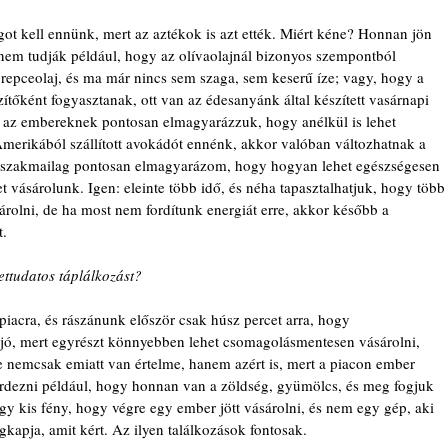
t kell ennünk, mert az aztékok is azt ették. Miért kéne? Honnan jön 
 nem tudják például, hogy az olívaolajnál bizonyos szempontból 
repceolaj, és ma már nincs sem szaga, sem keserű íze; vagy, hogy a 
ítőként fogyasztanak, ott van az édesanyánk által készített vasárnapi 
 az embereknek pontosan elmagyarázzuk, hogy anélkül is lehet 
merikából szállított avokádót ennénk, akkor valóban változhatnak a 
 szakmailag pontosan elmagyarázom, hogy hogyan lehet egészségesen 
 vásárolunk. Igen: eleinte több idő, és néha tapasztalhatjuk, hogy több
árolni, de ha most nem fordítunk energiát erre, akkor később a 
t.
ttudatos táplálkozást?
acra, és rászánunk először csak húsz percet arra, hogy 
t jó, mert egyrészt könnyebben lehet csomagolásmentesen vásárolni, 
e nemcsak emiatt van értelme, hanem azért is, mert a piacon ember 
rdezni például, hogy honnan van a zöldség, gyümölcs, és meg fogjuk 
egy kis fény, hogy végre egy ember jött vásárolni, és nem egy gép, aki 
kapja, amit kért. Az ilyen találkozások fontosak.