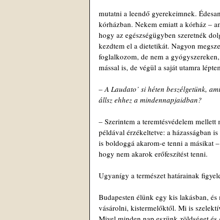
mutatni a leendő gyerekeimnek. Édesany
kórházban. Nekem emiatt a kórház – ami
hogy az egészségügyben szeretnék dolgo
kezdtem el a dietetikát. Nagyon megsze
foglalkozom, de nem a gyógyszereken, 
mással is, de végül a saját utamra lépt
– 
A Laudato’ si héten beszélgetünk, am
állsz ehhez a mindennapjaidban?
– Szerintem a teremtésvédelem mellett 
példával érzékeltetve: a házasságban i
is boldoggá akarom-e tenni a másikat 
hogy nem akarok erőfeszítést tenni.
Ugyanígy a természet határainak figyel
Budapesten élünk egy kis lakásban, és
vásárolni, kistermelőktől. Mi is szelek
Mivel minden nap eszünk zöldséget és g