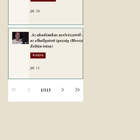
júl. 16.
Az akadémikus nyelvészetről –
az elhallgatott igazság (Hosszú
Zoltán írása)
Kultúra
júl. 11.
1
/
113