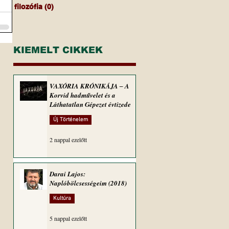
filozófia
(0)
0 bejegyzés
KIEMELT CIKKEK
VAXÓRIA KRÓNIKÁJA ‒ A
Korvid hadművelet és a
Láthatatlan Gépezet évtizede
Új Történelem
2 nappal ezelőtt
Darai Lajos:
Naplóbölcsességeim (2018)
Kultúra
5 nappal ezelőtt