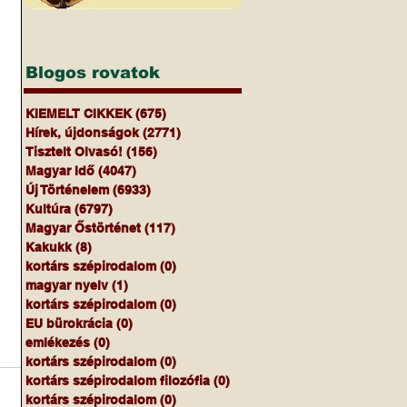
Blogos rovatok
KIEMELT CIKKEK
(675)
675 bejegyzés
Hírek, újdonságok
(2771)
2771 bejegyzés
Tisztelt Olvasó!
(156)
156 bejegyzés
Magyar Idő
(4047)
4047 bejegyzés
Új Történelem
(6933)
6933 bejegyzés
Kultúra
(6797)
6797 bejegyzés
Magyar Őstörténet
(117)
117 bejegyzés
Kakukk
(8)
8 bejegyzés
kortárs szépirodalom
(0)
0 bejegyzés
magyar nyelv
(1)
1 bejegyzés
kortárs szépirodalom
(0)
0 bejegyzés
EU bürokrácia
(0)
0 bejegyzés
emlékezés
(0)
0 bejegyzés
kortárs szépirodalom
(0)
0 bejegyzés
kortárs szépirodalom filozófia
(0)
0 bejegyzés
kortárs szépirodalom
(0)
0 bejegyzés