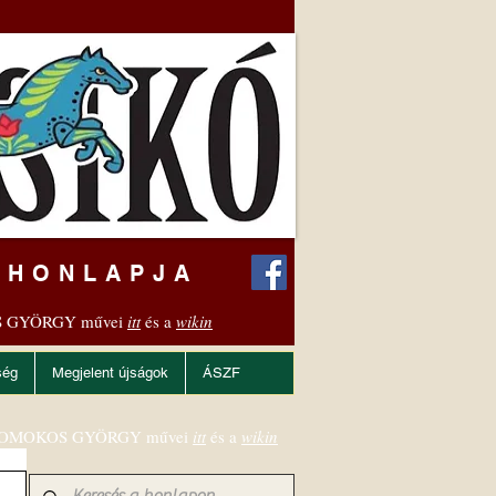
 HONLAPJA
 GYÖRGY művei
itt
és a
wikin
ség
Megjelent újságok
ÁSZF
OMOKOS GYÖRGY művei
itt
és a
wikin