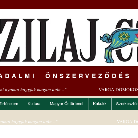
ADALMI ÖNSZERVEZŐDÉS
mi nyomot hagyjak magam után..."
VARGA DOMOKOS
Történelem
Kultúra
Magyar Őstörténet
Kakukk
Szerkesztő
omot hagyjak magam után..."
VARGA D