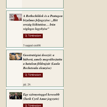
A Rothschildok és a Pentagon
bizalmas feljegyzése: „Hét
ország kiiktatása… Irán
végleges legyőzése”
Új Történelem
5 nappal ezelőtt
Geostratégiai dosszié: a
háború, amely megváltoztatta
a hatalom földrajzát (Laala
Bechetoula elemzése)
Új Történelem
júl. 29.
Egy szörnyeteggel kevesebb
(Tarik Cyril Amar jegyzete)
Új Történelem