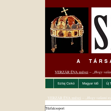
A TÁRS
VERZÁR ÉVA művei
– „
Hogy vala
Szilaj Csikó
Magyar Idő
Új 
VERZÁR ÉVA művei
– „
Hogy valami ny
Tűzfalcsoport