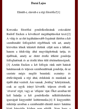
Darai Lajos
Elmúlt-e, elavult-e a régi filozófia?[1]
Korszaka filozófiai gondolkodásának csúcsaként 
Rudolf Eucken a következő megállapításokat teszi:[2] 
A világ és az élet legáltalánosabb fogalmát illetően a két 
szembenálló felfogásból régebbinek véli azt, amely 
közvetlen létnek tekintett életünk célját nem a látható, 
hanem a lélekvilág által megvilágítottnak tartja, és 
újabbnak, amely az életet érzéki létként gondolja 
felfoghatónak és az érzéki léten túlit értelmetlenségnek.
[3] Azután Eucken a két felfogás ránk mért hatását 
hatalmasnak és teljesen szembenállónak gondolja, de az 
szerinte mégis megfér bennünk: eszmény- és 
értékvilágunk a régi által, érdekünk és munkánk az 
újabb által vezérelt. Ám vannak „boldog” kételytelenek, 
csak az egyik irányt követők: teljesen elvetik az 
’elvavul’ régit, vagy az ’elfajzás’ újat. Őket azonban túl 
kell haladja a két gondolkodás nélkülözhetetlen 
igazságait kiegyenlítő kultúrmunka.[4] E kiegyenlítés 
mikéntje azonban a szembenálló ellentét merev hatalma 
közti hányódás közben nem adódik. Nem hagy a 