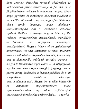
hogy Magyar Őstörténet rovatunk régészetben és 
történelemben jártas rovatvezetője a filozófia és a 
filozófiatörténet területén is otthonosan mozog. Hogy 
mégis figyelmes és fáradságos olvasásra buzdítom a 
tisztelt Olvasót, annak az az oka, hogy e filozófiai esszé 
olyan témát bogozgat, amely alighanem 
kulcsfontosságúvá válik az elkövetkező évtizedek 
szellemi életében. A lényege: hogyan lehet az élet 
vallásos (természetfeletti) megközelítését, szemlélését 
összeboronálni az anyagelvű, tudományos 
megközelítéssel. Hogyan lehetne olyan gyümölcsöző 
mellérendelői viszonyt kialakítani közöttük, amelyben 
nemcsak kölcsönösen tiszteletben tartanák, hanem még 
meg is támogatnák, erősítenék egymást. Ugyanis – 
szögezi le tanulmánya végén Darai – „a világegyetem 
egysége nem lehet pusztán anyagi (...) egység, mert a 
puszta anyag hatásaként a kvantumfizikában és a mi 
világunkban mutatkozó jelenségek 
megragadhatatlanok”. Magyarán: a világ hitelesebb 
és alaposabb megismerhetősége múlik 
szemléletváltásunkon, az eddig szétválasztott 
összetartozók tiszteletteljes egybefonásán. (– a Szerk.)