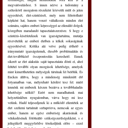
megvalósuláshoz. S innen nézve a tudomány a 
széleskörű mozgalom részeként közvetíti múlt és jelen 
egyesítését, élet-szintézisét, mely nem félretolható 
képként hat, hanem vonzó vállalkozás minden élet 
számára, sajátos emberi képességgel az ellenálló dolgok 
közegében maradandó tapasztalatszerzésre. S hogy e 
szintézis-kísérleteknek van igazságtartalma, mutatja 
részvételük az emberi életben a lelkek sokaságának 
egyesítésével. Kritika alá vetve pedig érthető s 
iránymutató igazságelemek, élesebb problémalátás és 
élet-továbbkéző összpontosítás kereshető. Ennek 
sikerét az élet alakulás saját tapasztalata dönti el, ahol 
feltétel további olyan mozgások lehetősége, amelyek 
mint kimeríthetetlen mélységek tárulnak fel belőlük. És 
Eucken állítva, hogy a mindenség mindenütt élő 
folyamatban van, mélyreható kérdést tesz fel: miért 
lennénk mi emberek készen bezárva a továbbhaladás 
lehetősége nélkül? Ezért nem maradhatunk mai 
helyzetünkben nyugalomban, várva hogy mi lesz 
velünk. Hadd teljesedjenek ki a működő ellentétek az 
élet szellemi tartalmát szétaprózva, nemcsak az egyes 
ember, hanem az egész emberiség akarásának és 
vélekedésének fölötteálló szükségszerűségekként, s e 
jellegükről meggyőződve törekedjünk előre – ezzel 