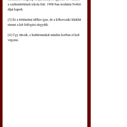
a szellemtörténeti iskola felé. 1908-ban irodalmi Nobel-
díjat kapott.
[3] Ez a történelmi időkre igaz, de a kőkorszaki lélekhit 
elemei a két felfogást elegyítik.
[4] Úgy látszik, e kultúrmunkát minden korban el kell 
végezni.