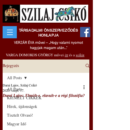
TÁRSADALMI ÖNSZERVEZŐDÉS
HONLAPJA
VERZÁR ÉVA művei – „Hogy valami nyomot
hagyjak magam után..."
VARGA DOMOKOS GYÖRGY művei
itt
és a
wikin
Bejegyzés
All Posts
Darai Lajos, Szilaj Csikó
All Posts
2020. szept. 17.
Darai Lajos: Elmúlt-e, elavult-e a régi filozófia?
KIEMELT CIKKEK
Hírek, újdonságok
Tisztelt Olvasó!
Magyar Idő