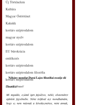
Új Történelem
Kultúra
Magyar Őstörténet
Kakukk
kortárs szépirodalom
magyar nyelv
kortárs szépirodalom
EU bürokrácia
emlékezés
kortárs szépirodalom
kortárs szépirodalom filozófia
Néhány mondat Darai Lajos filozófiai esszéje elé
kortárs szépirodalom
filozófia
Tisztelt Olvasó!
Mi tagadás, ezúttal igen fajsúlyos, nehéz olvasmányt 
ajánlok figyelmébe. Némi tréfával azt mondhatnám, 
hogy ez nem másnak a következménye, mint annak, 