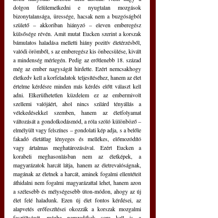
dolgon felülemelkedni e nyugtalan mozgások 
bizonytalansága, üressége, hacsak nem a buzgóságból 
születő – akkoriban hiányzó – eleven emberegész 
külsősége révén. Amit mutat Eucken szerint a korszak 
bámulatos haladása melletti hiány pozitív életérzésből, 
valódi örömből, s az emberegész kis önbecsülése, kivált 
a mindenség mérlegén. Pedig az erőtlenebb 18. század 
még az ember nagyságát hirdette. Ezért nemcsakhogy 
életkedv kell a korfeladatok teljesítéséhez, hanem az élet 
értelme kérdésre minden más kérdés előtt választ kell 
adni. Elkerülhetetlen küzdelem ez az embermivolt 
szellemi valójáért, ahol nincs szilárd tényállás a 
vélekedésekkel szemben, hanem az életfolyamat 
változását a gondolkodásmód, a róla szóló különböző – 
elmélyült vagy felszínes – gondolati kép adja, s a belőle 
fakadó életátlag lényeges és mellékes, előmozódító 
vagy ártalmas meghatározásával. Ezért Eucken a 
korabeli meghasonlásban nem az életképek, a 
magyarázatok harcát látja, hanem az életrevalóságnak, 
magának az életnek a harcát, aminek fogalmi ellentéteit 
áthidalni nem fogalmi magyarázattal lehet, hanem azon 
a szélesebb és mélységesebb úton-módon, ahogy az új 
élet felé haladunk. Ezen új élet fontos kérdései, az 
alapvetés erőfeszítései okozzák a korszak mozgalmi 
feszültségét, mégha nemzedékek sora kell is a 