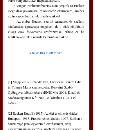
belső süllyedésünket megakadályozni.
     E világos problémafelvetés után, térjünk rá Eucken 
megoldási javaslatára, részletesebb elemzésére, amihez 
aztán kapcsolódhatnuk mai érveinkkel.
     Az ember Eucken szerint természet és szellem 
találkozását tapasztalja magában, de a lélek elkülönült 
világa csak folyamatos erőfeszítéssel érhető el, ha 
felülkerekedünk a nem-lelki természetünkön.
A teljes írás itt olvasható!
[1] Megjelent a Simándy Irén, Lőrinczné Bencze Edit 
és Folmeg Márta szerkesztette: Hervainé Szabó 
Gyöngyvér köszöntésére (ENIGMA 2001. Kiadó és 
Médiaszolgáltató Kft. 2020) c. kötetben (124-135. 
oldal).
[2] Eucken Rudolf (1915) Az élet értelme és értéke. 
Budapest, 1915. Eredeti német kiadás: 1907. Eucken a 
bázeli majd jénai egyetem filozófiatanára, az új 
idealizmus megalapozója, amelytől egyenes út vezetett 