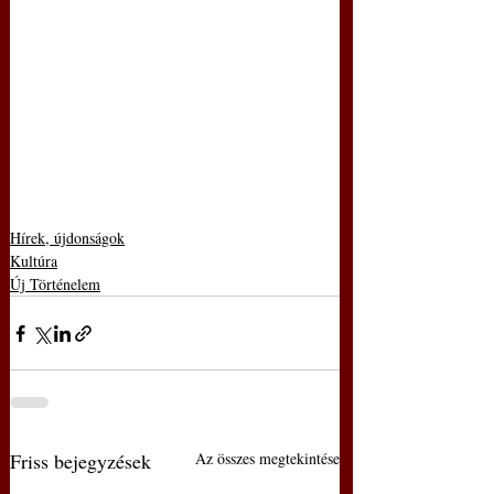
Hírek, újdonságok
Kultúra
Új Történelem
Friss bejegyzések
Az összes megtekintése