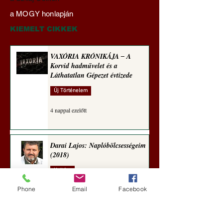
diplomáciának nem
büntetőjogi felelős
a MOGY honlapján
maradt tere (Alastair
vonása
Crooke jegyzete)
KIEMELT CIKKEK
VAXÓRIA KRÓNIKÁJA ‒ A
Korvid hadművelet és a
Láthatatlan Gépezet évtizede
Új Történelem
4 nappal ezelőtt
Darai Lajos: Naplóbölcsességeim
(2018)
Kultúra
Phone
Email
Facebook
7 nappal ezelőtt