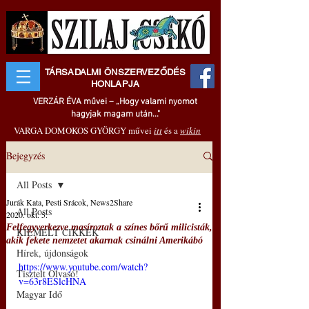
TÁRSADALMI ÖNSZERVEZŐDÉS
HONLAPJA
VERZÁR ÉVA művei – „Hogy valami nyomot
hagyjak magam után..."
VARGA DOMOKOS GYÖRGY művei
itt
és a
wikin
Bejegyzés
All Posts
Jurák Kata, Pesti Srácok, News2Share
All Posts
2020. okt. 5.
Felfegyverkezve masíroztak a színes bőrű milicisták,
KIEMELT CIKKEK
akik fekete nemzetet akarnak csinálni Amerikábó
Hírek, újdonságok
https://www.youtube.com/watch?
Tisztelt Olvasó!
v=63r8ESlcHNA
Magyar Idő