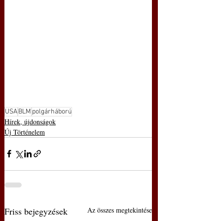
USA
BLM
polgárháború
Hírek, újdonságok
Új Történelem
Friss bejegyzések
Az összes megtekintése