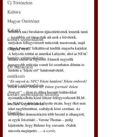
Új Történelem
Kultúra
Magyar Őstörténet
Kakukk
Mintha a náci birodalom újjászületésének lennénk tanúi 
– legalábbis ezt támasztják alá azok a felvételek, 
kortárs szépirodalom
melyeken felfegyverezett milicisták masíroznak, majd 
“Black Power!” felkiáltással lendítik magasba karjukat. 
magyar nyelv
A helyszín ezúttal az amerikai Lafayette, ahol az NFAC 
kortárs szépirodalom
állítása szerint az Egyesült Államok negyedik 
legnagyobb milíciája vonult fel szombaton délután és 
EU bürokrácia
hirdette a “fekete erő” hatalomátvételét.
emlékezés
“Én vagyok az NFC! Fekete hatalom! Fekete emberek! 
kortárs szépirodalom
Fekete ember! Fekete nő! Fekete gyermek! Fekete 
Nemzet!” 
– ilyen és ehhez hasonló kiáltásokkal 
kortárs szépirodalom filozófia
nyomatékosította közel félezer felfegyverkezett BLM-
es, NAFC-s aktivista Lafayette utcáin, hogy őket nem 
kortárs szépirodalom
lehet megfélemlíteni, szabályok közé szorítani. Az 
filozófia
erőfitogtató demonstráción több beszéd is elhangzott, 
az egyik felszólaló – Verone Thomas – pedig 
kijelentette, hogy Bidenre fog szavazni. (Nahát, 
micsoda meglepetés…
– a szerk
).