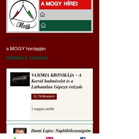
Hajdu Zoltán:
VAXÓRIA KRÓNI
a Szilaj Csikón
Transzhumanizmus és
‒ A Korvid hadműv
a MOGY honlapján
technomorál ‒ 21/28.
és a Láthatatlan Gé
Rugalmas technomorál:
évtizede
KIEMELT CIKKEK
alázatosság
VAXÓRIA KRÓNIKÁJA ‒ A
Korvid hadművelet és a
Láthatatlan Gépezet évtizede
Új Történelem
2 nappal ezelőtt
Darai Lajos: Naplóbölcsességeim
(2018)