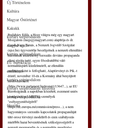
Új Történelem
Kultúra
Magyar Őstörténet
Kakukk
Budaházy Edda, a Hozz világra még egy magyart 
kortárs szépirodalom
Mozgalom (megegymagyart.com) alapítója és dr. 
Gaudi-Nagy Tamás, a Nemzeti Jogvédő Szolgálat 
magyar nyelv
(njsz.hu) ügyvezetője beszélgetnek a nemzeti ellenállási 
kortárs szépirodalom
hálózatnak a kártékony szexuális deviáns propaganda 
elleni régóta tartó, egyre fősodratúbbá váló 
EU bürokrácia
normalitáspárti küzdelmeiről, az ellenállás 
eredményeként is felfogható, Alaptörvényt és Ptk.-t 
emlékezés
érintő, november 10-én a Kormány által benyújtott 
kortárs szépirodalom
módosításokról 
(https://www.parlament.hu/irom41/13647...), az EU 
kortárs szépirodalom filozófia
Bizottságának a napokban közzétett, eszement uniós 
stratégiáról az LMBTIQ személyek 
kortárs szépirodalom
"esélyegyenlőségéről" 
filozófia
(https://ec.europa.eu/commission/press...), a nem 
hagyományos szexuális kapcsolatok propagandáját 
tiltó orosz törvényi modellről és ezen szabályozás 
mielőbbi hazai bevezetésének szükségességéről a 
nemzeti megmaradás és a normalitás megőrzése 