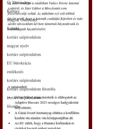
Új Történelem
Az adás vendégei a stúdióban Vukics Ferenc katonai 
szakértő, és Stier Gábor a Moszkvatér.com 
Kultúra
főszerkesztője voltak. Az adásban szó volt többek 
között arról, hogy a katonák családjai Kijevben és más 
Magyar Őstörténet
ukrán városokban két hete tüntetnek házastársaik és 
Kakukk
családtagjaik hazatéréséért.
kortárs szépirodalom
magyar nyelv
kortárs szépirodalom
EU bürokrácia
emlékezés
kortárs szépirodalom
A tartalomból:
kortárs szépirodalom filozófia
kortárs szépirodalom
Orbán Viktor miniszterelnök is ellátogatott az 
Adaptive Hussars 2023 országos hadgyakorlat 
filozófia
helyszíneire.
A Gázai övezet üzemanyag-ellátása a konfliktus 
kezdete óta minden vita középpontjában áll.
Az EU elítéli, hogy a Hamász kórházakat és 
civileket használ emberi pajzsként.