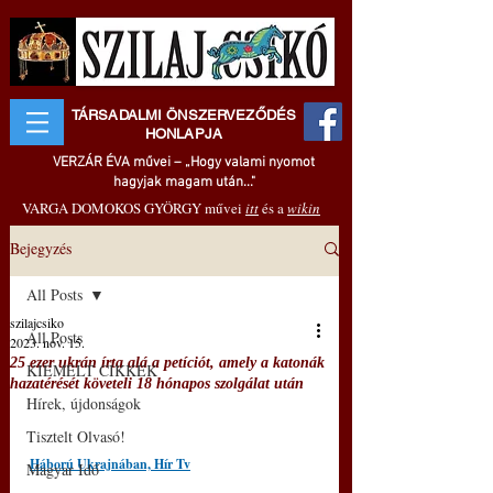
TÁRSADALMI ÖNSZERVEZŐDÉS
HONLAPJA
VERZÁR ÉVA művei – „Hogy valami nyomot
hagyjak magam után..."
VARGA DOMOKOS GYÖRGY művei
itt
és a
wikin
Bejegyzés
All Posts
szilajcsiko
All Posts
2023. nov. 15.
25 ezer ukrán írta alá a petíciót, amely a katonák
KIEMELT CIKKEK
hazatérését követeli 18 hónapos szolgálat után
Hírek, újdonságok
Tisztelt Olvasó!
Háború Ukrajnában, Hír Tv
Magyar Idő