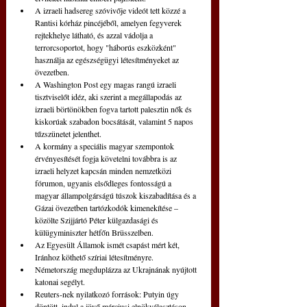
A izraeli hadsereg szóvivője videót tett közzé a 
Rantisi kórház pincéjéből, amelyen fegyverek 
rejtekhelye látható, és azzal vádolja a 
terrorcsoportot, hogy "háborús eszközként" 
használja az egészségügyi létesítményeket az 
övezetben.
A Washington Post egy magas rangú izraeli 
tisztviselőt idéz, aki szerint a megállapodás az 
izraeli börtönökben fogva tartott palesztin nők és 
kiskorúak szabadon bocsátását, valamint 5 napos 
tűzszünetet jelenthet.
A kormány a speciális magyar szempontok 
érvényesítését fogja követelni továbbra is az 
izraeli helyzet kapcsán minden nemzetközi 
fórumon, ugyanis elsődleges fontosságú a 
magyar állampolgárságú túszok kiszabadítása és a 
Gázai övezetben tartózkodók kimenekítése – 
közölte Szijjártó Péter külgazdasági és 
külügyminiszter hétfőn Brüsszelben.
Az Egyesült Államok ismét csapást mért két, 
Iránhoz köthető szíriai létesítményre.
Németország megduplázza az Ukrajnának nyújtott 
katonai segélyt.
Reuters-nek nyilatkozó források: Putyin úgy 
döntött, indul a jövő márciusi elnökválasztáson.