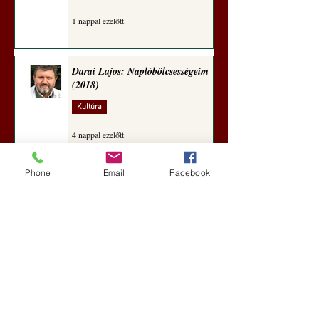
1 nappal ezelőtt
Darai Lajos: Naplóbölcsességeim
(2018)
Kultúra
4 nappal ezelőtt
Phone
Email
Facebook
A Rothschildok és a Pentagon
bizalmas feljegyzése: „Hét ország
kiiktatása… Irán végleges
legyőzése”
Új Történelem
5 nappal ezelőtt