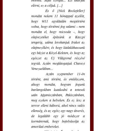
elérni, ez a céljuk. [...]
És ő [Nick Rockefeller] 
mondta nekem 11 hónappal azelőtt, 
hogy 9/11 egyáltalán megtörtént 
volna, hogy történni fog valami – nem 
mondta el, hogy micsoda –, hogy 
olajvezetéket építsünk a Kaszpi 
tengerig, utána lerohanjuk Irakot az 
olajmezőkért, és hogy kialakíthassunk 
egy bázist a Közel-Keleten, és hogy az 
egészet az Új Világrend részévé 
tegyük. Aztán meglátogatjuk Chavezt 
Venezuelában... 
Aztán szeptember 11-én 
történt, ami történt, és emlékszem, 
ahogy mondta, hogyan fogunk 
barlangokban kutakodni a tettesek 
után Afganisztánban, Pakisztánban, 
meg ezeken a helyeken. És ez lesz a 
terror elleni háború, ahol nincs valós 
ellenség, és az egész egy nagy átverés, 
de legalább egy jó módszer a 
kormánynak, hogy befolyásolja az 
amerikai embereket. 