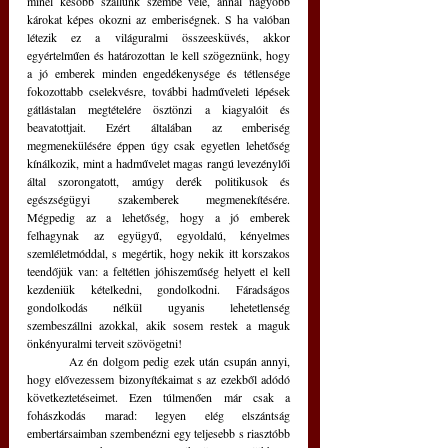
minél később szállunk szembe vele, annál nagyobb 
károkat képes okozni az emberiségnek. S ha valóban 
létezik ez a világuralmi összeesküvés, akkor 
egyértelműen és határozottan le kell szögeznünk, hogy 
a jó emberek minden engedékenysége és tétlensége 
fokozottabb cselekvésre, további hadműveleti lépések 
gátlástalan megtételére ösztönzi a kiagyalóit és 
beavatottjait. Ezért általában az emberiség 
megmenekülésére éppen úgy csak egyetlen lehetőség 
kínálkozik, mint a hadművelet magas rangú levezénylői 
által szorongatott, amúgy derék politikusok és 
egészségügyi szakemberek megmenekítésére. 
Mégpedig az a lehetőség, hogy a jó emberek 
felhagynak az együgyű, egyoldalú, kényelmes 
szemléletmóddal, s megértik, hogy nekik itt korszakos 
teendőjük van: a feltétlen jóhiszeműség helyett el kell 
kezdeniük kételkedni, gondolkodni. Fáradságos 
gondolkodás nélkül ugyanis lehetetlenség 
szembeszállni azokkal, akik sosem restek a maguk 
önkényuralmi terveit szövögetni! 
	Az én dolgom pedig ezek után csupán annyi, 
hogy elővezessem bizonyítékaimat s az ezekből adódó 
következtetéseimet. Ezen túlmenően már csak a 
fohászkodás marad: legyen elég elszántság 
embertársaimban szembenézni egy teljesebb s riasztóbb 