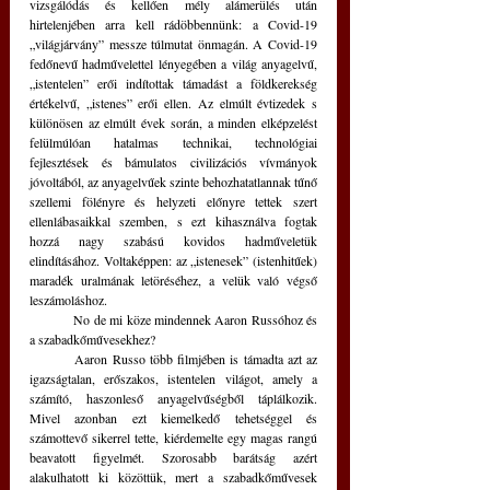
vizsgálódás és kellően mély alámerülés után 
hirtelenjében arra kell rádöbbennünk: a Covid-19 
„világjárvány” messze túlmutat önmagán. A Covid-19 
fedőnevű hadművelettel lényegében a világ anyagelvű, 
„istentelen” erői indítottak támadást a földkerekség 
értékelvű, „istenes” erői ellen. Az elmúlt évtizedek s 
különösen az elmúlt évek során, a minden elképzelést 
felülmúlóan hatalmas technikai, technológiai 
fejlesztések és bámulatos civilizációs vívmányok 
jóvoltából, az anyagelvűek szinte behozhatatlannak tűnő 
szellemi fölényre és helyzeti előnyre tettek szert 
ellenlábasaikkal szemben, s ezt kihasználva fogtak 
hozzá nagy szabású kovidos hadműveletük 
elindításához. Voltaképpen: az „istenesek” (istenhitűek) 
maradék uralmának letöréséhez, a velük való végső 
leszámoláshoz. 
	No de mi köze mindennek Aaron Russóhoz és 
a szabadkőművesekhez? 
	Aaron Russo több filmjében is támadta azt az 
igazságtalan, erőszakos, istentelen világot, amely a 
számító, haszonleső anyagelvűségből táplálkozik. 
Mivel azonban ezt kiemelkedő tehetséggel és 
számottevő sikerrel tette, kiérdemelte egy magas rangú 
beavatott figyelmét. Szorosabb barátság azért 
alakulhatott ki közöttük, mert a szabadkőművesek 