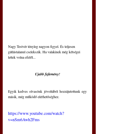
Nagy Testvér tényleg nagyon figyel. És teljesen 
gátlástalanul cselekszik. Ha valakinek még kétségei 
lettek volna efelől... 
Újabb fejlemény!
Egyik kedves olvasónk jóvoltából hozzájutottunk egy 
másik, még működő elérhetőséghez.
https://www.youtube.com/watch?
v=nSm6Awh2Fms