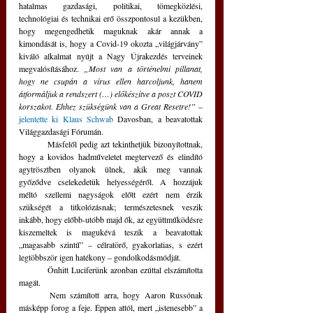
hatalmas gazdasági, politikai, tömegközlési, 
technológiai és technikai erő összpontosul a kezükben, 
hogy megengedhetik maguknak akár annak a 
kimondását is, hogy a Covid-19 okozta „világjárvány” 
kiváló alkalmat nyújt a Nagy Újrakezdés terveinek 
megvalósításához. 
„Most van a történelmi pillanat, 
hogy ne csupán a vírus ellen harcoljunk, hanem 
átformáljuk a rendszert (…) előkészítve a poszt COVID 
korszakot. Ehhez szükségünk van a Great Resetre!”
 – 
jelentette ki Klaus Schwab
 Davosban, a beavatottak 
Világgazdasági Fórumán. 
	Másfelől pedig azt tekinthetjük bizonyítottnak, 
hogy a kovidos hadműveletet megtervező és elindító 
agytrösztben olyanok ülnek, akik meg vannak 
győződve cselekedetük helyességéről. A hozzájuk 
méltó szellemi nagyságok előtt ezért nem érzik 
szükségét a titkolózásnak; természetesnek veszik 
inkább, hogy előbb-utóbb majd ők, az együttműködésre 
kiszemeltek is magukévá teszik a beavatottak 
„magasabb szintű” – célratörő, gyakorlatias, s ezért 
legtöbbször igen hatékony – gondolkodásmódját.
	Önhitt Luciferünk azonban ezúttal elszámította 
magát.
	Nem számított arra, hogy Aaron Russónak 
másképp forog a feje. Éppen attól, mert „istenesebb” a 