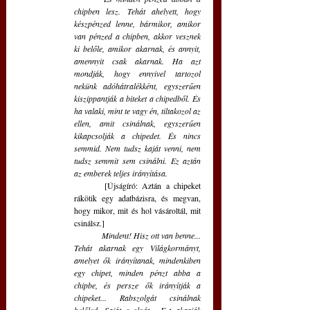
chipben lesz. Tehát ahelyett, hogy 
készpénzed lenne, bármikor, amikor 
van pénzed a chipben, akkor vesznek 
ki belőle, amikor akarnak, és annyit, 
amennyit csak akarnak. Ha azt 
mondják, hogy ennyivel tartozol 
nekünk adóhátralékként, egyszerűen 
kiszippantják a biteket a chipedből. És 
ha valaki, mint te vagy én, tiltakozol az 
ellen, amit csinálnak, egyszerűen 
kikapcsolják a chipedet. És nincs 
semmid. Nem tudsz kaját venni, nem 
tudsz semmit sem csinálni. Ez aztán 
az emberek teljes irányítása. 
	[Újságíró: Aztán a chipeket 
rákötik egy adatbázisra, és megvan, 
hogy mikor, mit és hol vásároltál, mit 
csinálsz.]
Mindent! Hisz ott van benne... 
Tehát akarnak egy Világkormányt, 
amelyet ők irányítanak, mindenkiben 
egy chipet, minden pénzt abba a 
chipbe, és persze ők irányítják a 
chipeket... Rabszolgát csinálnak 
belőled. Saját szolgát... Ezt akarják 