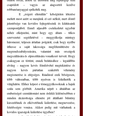
omlott össze, holott ez utóbbiba még repülőgép sem 
csapódott – vagyis az alagsortól kezdve 
robbanóanyaggal spékelték meg.
	E „zsigeri ellenállás” kétségtelen létezése 
mellett most azért se menjünk el szó nélkül, mert döntő 
jelentősége van kovidos fejtegetéseink és kilátásaink 
szempontjából. Ennél aljasabb cselekedetet ugyebár 
nehéz elképzelni, mint hogy egy állam – titkos 
szervezetei segédletével – meggyilkolja mintegy 
háromezer, teljesen ártatlan polgárát, csak hogy nyélbe 
üthesse a saját lakossága megfélemlítésére és 
megrendszabályozására, valamint más országok 
megszállására és elpusztítására vonatkozó terveit. Hogy 
csakugyan ez történt, ennek belátásához – legalábbis 
elvileg – nagyon kevés filmfelvétel megtekintése és 
nagyon kevés pártatlan szakértői vélemény 
megismerése is elégséges. Ráadásul ezek bőségesen, 
több változatban, több nyelven is fellelhetők a 
világhálón. Ehhez képest e tömeggyilkosoknak a hajuk 
szála sem görbült. Amerika népét s általában az 
emberiséget szemlátomást nem érdekli különösebben e 
minden álcázottsága ellenére jól átlátható bűntény 
kieszelőinek és elkövetőinek kiderítése, megnevezése, 
felelősségre vonása. Akkor pedig mit várhatunk a 
kovidos igazságok kiderítése ügyében?