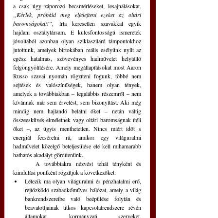
a csak úgy záporozó becsmérléseket, lesajnálásokat. 
„Kérlek, próbáld meg elfelejteni ezeket az oltári 
baromságokat!”,
 írta keresetlen szavakkal egyik 
hajdani osztálytársam. E kulcsfontosságú ismeretek 
jóvoltából azonban olyan sziklaszilárd támpontokhoz 
jutottunk, amelyek birtokában reális esélyünk nyílt az 
egész hatalmas, szövevényes hadművelet helytálló 
felgöngyölítésére. Amely megállapításokat most Aaron 
Russo szavai nyomán rögzíteni fogunk, többé nem 
sejtések és valószínűségek, hanem olyan tények, 
amelyek a továbbiakban – legalábbis részemről – nem 
kívánnak már sem érvelést, sem bizonyítást. Aki még 
mindig nem hajlandó belátni őket – netán váltig 
összeesküvés-elméletnek vagy oltári baromságnak ítéli 
őket –, az úgyis menthetetlen. Nincs miért időt s 
energiát fecsérelni rá, amikor egy világuralmi 
hadművelet közelgő beteljesülése elé kell mihamarabb 
hathatós akadályt gördítenünk. 
	A továbbiakra nézvést tehát tényként és 
kiindulási pontként rögzítjük a következőket: 
Létezik ma olyan világuralmi és pénzhatalmi erő, 
rejtőzködő szabadkőműves hálózat, amely a világ 
bankrendszereibe való beépülése folytán és 
beavatottjainak titkos kapcsolatrendszere révén 
államokat, kormányzati szerveket, 