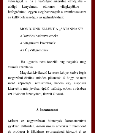
valósággal. S ha e valóságot sikerülne elméjükbe – 
addigi kényelmes, otthonos világképükbe – 
befogadniuk, legyen elég bátorságuk a szembeszállásra 
és kellő bölcsességük az igehirdetéshez: 
	MONDJUNK ELLENT A „SÁTÁNNAK”!
	A kovidos hadműveletnek!
	A világuralmi kísérletnek!
	Az Új Világrendnek!
	Ha ugyanis nem tesszük, víg napjaink meg 
vannak számlálva. 
	Magukat kiválasztó kevesek kénye-kedve fogja 
megszabni életünk minden pillanatát. S hogy ez nem 
merő képzelgés, rémlátomás, hanem egy alaposan 
kitervelt s már javában épülő valóság, ebben a részben 
ezt kívánom bizonyítani, tisztelt Olvasó. 
A koronatanú
Miként ez nagyszabású bűntények koronatanúival 
gyakran előfordul, 
Aaron Russo
 amerikai filmrendező 
és producer is fájdalmas gyorsasággal távozott el az 