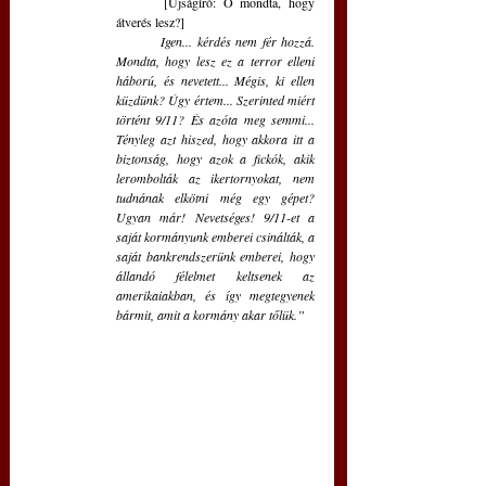
	[Újságíró: Ő mondta, hogy 
átverés lesz?]
Igen... kérdés nem fér hozzá. 
Mondta, hogy lesz ez a terror elleni 
háború, és nevetett... Mégis, ki ellen 
küzdünk? Úgy értem... Szerinted miért 
történt 9/11? És azóta meg semmi... 
Tényleg azt hiszed, hogy akkora itt a 
biztonság, hogy azok a fickók, akik 
lerombolták az ikertornyokat, nem 
tudnának elkötni még egy gépet? 
Ugyan már! Nevetséges! 9/11-et a 
saját kormányunk emberei csinálták, a 
saját bankrendszerünk emberei, hogy 
állandó félelmet keltsenek az 
amerikaiakban, és így megtegyenek 
bármit, amit a kormány akar tőlük.”