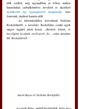
élők sorából, még ugyanabban az évben, amikor 
hamisítatlan szabadkőműves tervekről és akciókról 
nyilatkozott egy igazságkereső újságírónak
, Alex 
Jonesnak, ráadásul kamera előtt. 
	Az információkhoz közvetlenül Nicholas 
Rockefellertől, a nevezetes Rockefeller család egyik 
rangos tagjától jutott hozzá. 
„Barátok lettünk, és 
beszélgetni kezdtünk erről-arról. És... sokat tanultam 
Mr. Rockefellertől.”
Aaron Russo és Nicholas Rockefeller
	Az egyik dolog, amiről beszélgettek, hogy mi a 