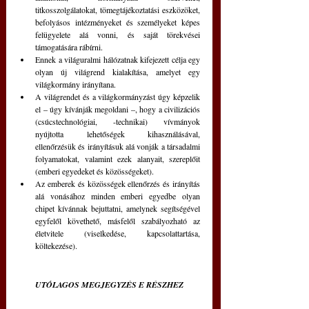
titkosszolgálatokat, tömegtájékoztatási eszközöket, 
befolyásos intézményeket és személyeket képes 
felügyelete alá vonni, és saját törekvései 
támogatására rábírni.
Ennek a világuralmi hálózatnak kifejezett célja egy 
olyan új világrend kialakítása, amelyet egy 
világkormány irányítana.
A világrendet és a világkormányzást úgy képzelik 
el – úgy kívánják megoldani –, hogy a civilizációs 
(csúcstechnológiai, -technikai) vívmányok 
nyújtotta lehetőségek kihasználásával, 
ellenőrzésük és irányításuk alá vonják a társadalmi 
folyamatokat, valamint ezek alanyait, szereplőit 
(emberi egyedeket és közösségeket). 
Az emberek és közösségek ellenőrzés és irányítás 
alá vonásához minden emberi egyedbe olyan 
chipet kívánnak bejuttatni, amelynek segítségével 
egyfelől követhető, másfelől szabályozható az 
életvitele (viselkedése, kapcsolattartása, 
költekezése). 
UTÓLAGOS MEGJEGYZÉS E RÉSZHEZ