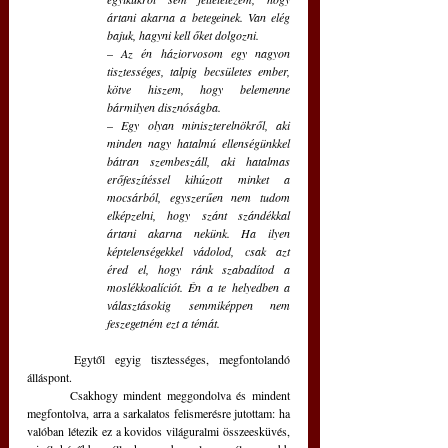
ártani akarna a betegeinek. Van elég 
bajuk, hagyni kell őket dolgozni. 
– 
Az én háziorvosom egy nagyon 
tisztességes, talpig becsületes ember, 
kötve hiszem, hogy belemenne 
bármilyen disznóságba.
– 
Egy olyan miniszterelnökről, aki 
minden nagy hatalmú ellenségünkkel 
bátran szembeszáll, aki hatalmas 
erőfeszítéssel kihúzott minket a 
mocsárból, egyszerűen nem tudom 
elképzelni, hogy szánt szándékkal 
ártani akarna nekünk. Ha ilyen 
képtelenségekkel vádolod, csak azt 
éred el, hogy ránk szabadítod a 
moslékkoalíciót. Én a te helyedben a 
választásokig semmiképpen nem 
feszegetném ezt a témát. 
	Egytől egyig tisztességes, megfontolandó 
álláspont. 
	Csakhogy mindent meggondolva és mindent 
megfontolva, arra a sarkalatos felismerésre jutottam: ha 
valóban létezik ez a kovidos világuralmi összeesküvés, 