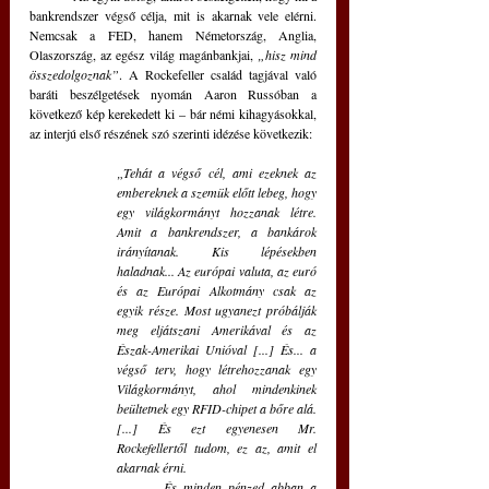
bankrendszer végső célja, mit is akarnak vele elérni. 
Nemcsak a FED, hanem Németország, Anglia, 
Olaszország, az egész világ magánbankjai, 
„hisz mind 
összedolgoznak”
. A Rockefeller család tagjával való 
baráti beszélgetések nyomán Aaron Russóban a 
következő kép kerekedett ki – bár némi kihagyásokkal, 
az interjú első részének szó szerinti idézése következik: 
„Tehát a végső cél, ami ezeknek az 
embereknek a szemük előtt lebeg, hogy 
egy világkormányt hozzanak létre. 
Amit a bankrendszer, a bankárok 
irányítanak. Kis lépésekben 
haladnak... Az európai valuta, az euró 
és az Európai Alkotmány csak az 
egyik része. Most ugyanezt próbálják 
meg eljátszani Amerikával és az 
Észak-Amerikai Unióval [...] És... a 
végső terv, hogy létrehozzanak egy 
Világkormányt, ahol mindenkinek 
beültetnek egy RFID-chipet a bőre alá. 
[...] És ezt egyenesen Mr. 
Rockefellertől tudom, ez az, amit el 
akarnak érni.
És minden pénzed abban a 