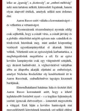
lelke: az „igazság”, a „tisztesség”, az „emberi méltóság” 
neki nem tartalom nélküli, kiüresedett fogalmak, hanem 
olyan alapvető értékek, amelyek nélkül nem érdemes 
élni.
	Aaron Russo ezért vállalta a koronatanúságot – 
és vélhetően a vértanúságot.
	Nyomozásunk részeredményei nyomán eddig 
csak sejthettük, hogy a csinált vírus, a csinált járvány és 
a globális oltásőrület mögött egészen más szándékok és 
törekvések húzódnak meg, mint amiket központilag 
vezényelt egyenkampányokkal el akarnak hitetni 
velünk. Véletlenül sem az egészségünk karbantartása, a 
megbetegedésünk megelőzése a cél. Ez az egész 
kovidos kampányolás csak egy világméretű színjáték, 
egy álcázott hadművelet. A véghezvitelével valójában 
abba az állapotba akarják eljuttatni az emberiséget, 
amelyet Nicholas Rockefeller oly kendőzetlenül írt le 
Aaron Russónak, szabadkőműves tagságra kiszemelt 
barátjának.
	Elmondhatatlanul hatalmas hála és tisztelet illeti 
Aaron Russo koronatanút azért, hogy a lehető 
leghitelesebb forrásból nyert – s a tragikus fejlemények 
szerint: igencsak életveszélyes – ismereteit megosztotta 
a világgal. Ezek híján a kovidos hamisságok mai 
megszellőztetői kénytelenek lennének szó nélkül eltűrni 