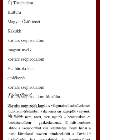
Új Történelem
Kultúra
Magyar Őstörténet
Kakukk
kortárs szépirodalom
magyar nyelv
kortárs szépirodalom
EU bürokrácia
emlékezés
kortárs szépirodalom
Tisztelt Olvasó!
kortárs szépirodalom filozófia
kortárs szépirodalom
Ennek a most zajló, kovidos világuralmi hadműveletnek 
bizonyos értelemben valamennyien szereplői vagyunk: 
filozófia
ha másért nem, azért, mert rajtunk – beoltottakon és 
beoltatandókon – gyakorlatoznak. E felismerésnek 
abból a szempontból van jelentősége, hogy habár a 
most következő részben mindenekelőtt a Covid-19 
hadműveleti terv kiagyalóinak és levezénylőinek 