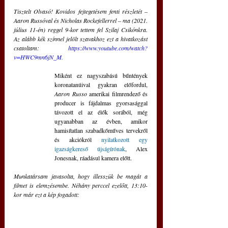
Tisztelt Olvasó! Kovidos fejtegetésem fenti részletét – 
Aaron Russóval és Nicholas Rockefellerrel – ma (2021. 
július 11-én) reggel 9-kor tettem fel Szilaj Csikónkra. 
Az alább kék színnel jelölt szavakhoz ezt a hivatkozást 
csatoltam: 
https://www.youtube.com/watch?
v=HWC9mn6jN_
M
. 
Miként ez nagyszabású bűntények 
koronatanúival gyakran előfordul, 
Aaron Russo
 amerikai filmrendező és 
producer is fájdalmas gyorsasággal 
távozott el az élők sorából, még 
ugyanabban az évben, amikor 
hamisítatlan szabadkőműves tervekről 
és akciókról 
nyilatkozott egy 
igazságkereső újságírónak
, Alex 
Jonesnak, ráadásul kamera előtt. 
Munkatársam javasolta, hogy illesszük be magát a 
filmet is elemzésembe. Néhány perccel ezelőtt, 13:10-
kor már ezt a kép fogadott: