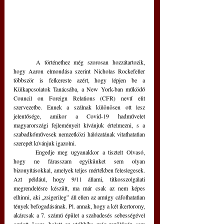
	A történethez még szorosan hozzátartozik, 
hogy Aaron elmondása szerint Nicholas Rockefeller 
többször is felkereste azért, hogy lépjen be a 
Külkapcsolatok Tanácsába, a New York-ban működő 
Council on Foreign Relations (CFR) nevű elit 
szervezetbe. Ennek a szálnak különösen ott lesz 
jelentősége, amikor a Covid-19 hadművelet 
magyarországi fejleményeit kívánjuk értelmezni, s a 
szabadkőművesek nemzetközi hálózatának vitathatatlan 
szerepét kívánjuk igazolni. 
	Engedje meg ugyanakkor a tisztelt Olvasó, 
hogy ne fárasszam egyikünket sem olyan 
bizonyításokkal, amelyek teljes mértékben feleslegesek. 
Azt például, hogy 9/11 állami, titkosszolgálati 
megrendelésre készült, ma már csak az nem képes 
elhinni, aki „zsigerileg” áll ellen az amúgy cáfolhatatlan 
tények befogadásának. Pl. annak, hogy a két ikertorony, 
akárcsak a 7. számú épület a szabadesés sebességével 