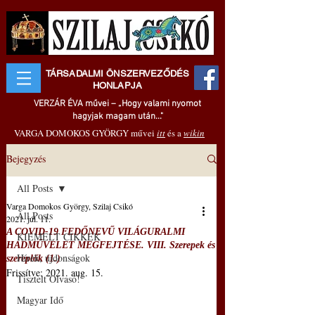
TÁRSADALMI ÖNSZERVEZŐDÉS
HONLAPJA
VERZÁR ÉVA művei – „Hogy valami nyomot
hagyjak magam után..."
VARGA DOMOKOS GYÖRGY művei
itt
és a
wikin
Bejegyzés
All Posts
Varga Domokos György, Szilaj Csikó
All Posts
2021. júl. 11.
A COVID-19 FEDŐNEVŰ VILÁGURALMI
KIEMELT CIKKEK
HADMŰVELET MEGFEJTÉSE. VIII. Szerepek és
Hírek, újdonságok
szereplők (1.)
Frissítve:
2021. aug. 15.
Tisztelt Olvasó!
Magyar Idő