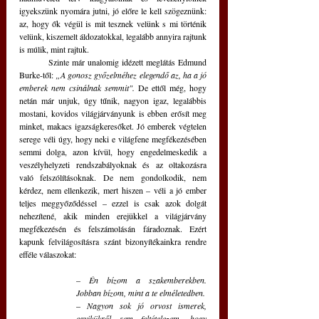
igyekszünk nyomára jutni, jó előre le kell szögeznünk: 
az, hogy ők végül is mit tesznek velünk s mi történik 
velünk, kiszemelt áldozatokkal, legalább annyira rajtunk 
is múlik, mint rajtuk.
	Szinte már unalomig idézett meglátás Edmund 
Burke-től: 
„A gonosz győzelméhez elegendő az, ha a jó 
emberek nem csinálnak semmit". 
De ettől még, hogy 
netán már unjuk, úgy tűnik, nagyon igaz, legalábbis 
mostani, kovidos világjárványunk is ebben erősít meg 
minket, makacs igazságkeresőket. Jó emberek végtelen 
serege véli úgy, hogy neki e világfene megfékezésében 
semmi dolga, azon kívül, hogy engedelmeskedik a 
veszélyhelyzeti rendszabályoknak és az oltakozásra 
való felszólításoknak. De nem gondolkodik, nem 
kérdez, nem ellenkezik, mert hiszen – véli a jó ember 
teljes meggyőződéssel – ezzel is csak azok dolgát 
nehezítené, akik minden erejükkel a világjárvány 
megfékezésén és felszámolásán fáradoznak. Ezért 
kapunk felvilágosításra szánt bizonyítékainkra rendre 
efféle válaszokat: 
– 
Én bízom a szakemberekben. 
Jobban bízom, mint a te elméletedben.
– 
Nagyon sok jó orvost ismerek, 
egyikükről sem feltételezem, hogy 