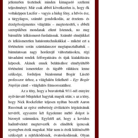
jellemzően tisztelnek minden kimagasló szellemi 
teljesítményt. Már csak abból következően is, hogy ők 
voltaképpen Lucifer – vagyis a hideg fény, a hűvös ész, 
a tárgyilagos, számító gondolkodás, az érzelem- és 
érzelgősségmentes világlátás – megtestesítői, s ebbéli 
szerepükben mondanak ellent Istennek, no meg 
bármiféle lelkiismeret-furdalásnak. Számító elméjükkel 
és lelkiismeretlen hatalomtechnikáikkal – miként ezt a 
történelem során számtalanszor megtapasztalhattuk – 
bámulatosan nagy horderejű változtatásokra, régi 
társadalmi rendek felforgatására és újak kialakítására 
képesek. Akinek ennek belátásához elmélyültebb 
történelmi ismeretekre és tágabb rálátásra lenne 
szüksége, forduljon bizalommal Bogár László 
professzor úrhoz, a világhálón fellelhető – 
Egy Bogár 
Naplója 
című – világhálós filmsorozatához. 
	Az a tény, hogy a beavatottak 9/11-nél ennyire 
nyilvánvaló bűnjeleket hagytak maguk után; s az a tény, 
hogy Nick Rockefeller teljesen nyíltan beszélt Aaron 
Russónak az egész emberiség civilizációs leigázásának 
tervéről, egyszerre két figyelemre méltó dolgot is 
bizonyít számunkra. Egyfelől azt, hogy a kovidos 
hadműveletet megtervezők és elindítók igencsak 
nyeregben érzik magukat. Már nem is érzik különösebb 
szükségét a rejtőzködésnek, óvatoskodásnak. Olyan 