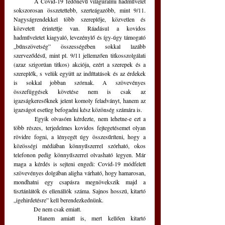
	A Covid-19 fedőnevű világuralmi hadművelet 
sokszorosan összetettebb, szerteágazóbb, mint 9/11. 
Nagyságrendekkel több szereplője, közvetlen és 
közvetett érintettje van. Ráadásul a kovidos 
hadműveletet kiagyaló, levezénylő és így-úgy támogató 
„bűnszövetség” összességében sokkal lazább 
szerveződésű, mint pl. 9/11 jellemzően titkosszolgálati 
(azaz szigorúan titkos) akciója, ezért a szerepek és a 
szereplők, s velük együtt az indíttatások és az érdekek 
is sokkal jobban szórnak. A szövevényes 
összefüggések követése nem is csak az 
igazságkeresőknek jelent komoly feladványt, hanem az 
igazságot esetleg befogadni kész közönség számára is. 
	Egyik olvasóm kérdezte, nem lehetne-e ezt a 
több részes, terjedelmes kovidos fejtegetésemet olyan 
rövidre fogni, a lényegét úgy összesűríteni, hogy a 
közösségi médiában könnyűszerrel szórható, okos 
telefonon pedig könnyűszerrel olvasható legyen. Már 
maga a kérdés is sejteni engedi: Covid-19 módfelett 
szövevényes dolgában aligha várható, hogy hamarosan, 
mondhatni egy csapásra megnövekszik majd a 
tisztánlátók és ellenállók száma. Sajnos hosszú, kitartó 
„igehirdetésre” kell berendezkednünk. 
	De nem csak emiatt. 
	Hanem amiatt is, mert kellően kitartó 