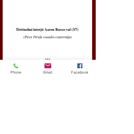
Történelmi interjú Aaron Russo-val (3/7)
(Piros Pirula youtube-csatornája)
***
Következik:
Phone
Email
Facebook
VIII. Szerepek és szereplők (2.) 
Bill Gates chipes szabadalma és globális oltási társulása
Kapcsolódó írásaink
: 
Varga Domokos György: 
KORONAVÍRUS-JÁRVÁNY: ÚJ 