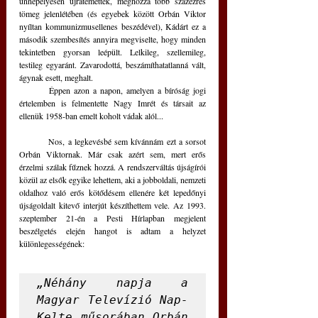
ünnepélyesen újratemették, méghozzá több százezres 
tömeg jelenlétében (és egyebek között Orbán Viktor 
nyíltan kommunizmusellenes beszédével), Kádárt ez a 
második szembesítés annyira megviselte, hogy minden 
tekintetben gyorsan leépült. Lelkileg, szellemileg, 
testileg egyaránt. Zavarodottá, beszámíthatatlanná vált, 
ágynak esett, meghalt. 
	Éppen azon a napon, amelyen a bíróság jogi 
értelemben is felmentette Nagy Imrét és társait az 
ellenük 1958-ban emelt koholt vádak alól...
	Nos, a legkevésbé sem kívánnám ezt a sorsot 
Orbán Viktornak. Már csak azért sem, mert erős 
érzelmi szálak fűznek hozzá. A rendszerváltás újságírói 
közül az elsők egyike lehettem, aki a jobboldali, nemzeti 
oldalhoz való erős kötődésem ellenére két lepedőnyi 
újságoldalt kitevő interjút készíthettem vele. Az 1993. 
szeptember 21-én a Pesti Hírlapban megjelent 
beszélgetés elején hangot is adtam a helyzet 
különlegességének: 
„Néhány napja a 
Magyar Televízió Nap-
Kelte műsorában Orbán 