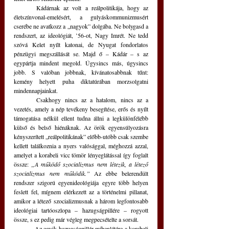
	Kádárnak az volt a reálpolitikája, hogy az 
életszínvonal-emelésért, a gulyáskommunizmusért 
cserébe ne avatkozz a „nagyok” dolgába. Ne bolygasd a 
rendszert, az ideológiát, ’56-ot, Nagy Imrét. Ne tedd 
szóvá Kelet nyílt katonai, de Nyugat fondorlatos 
pénzügyi megszállását se. Majd ő – Kádár – s az 
egypártja mindent megold. Úgysincs más, úgysincs 
jobb. S valóban jobbnak, kívánatosabbnak tűnt: 
kemény helyett puha diktatúrában morzsolgatni 
mindennapjainkat. 
	Csakhogy nincs az a hatalom, nincs az a 
vezetés, amely a nép tevékeny besegítése, erős és nyílt 
támogatása nélkül ellent tudna állni a legkülönfélébb 
külső és belső hiénáknak. Az örök egyensúlyozásra 
kényszerített „reálpolitikának” előbb-utóbb csak szembe 
kellett találkoznia a nyers valósággal, méghozzá azzal, 
amelyet a korabeli vicc tömör lényeglátással így foglalt 
össze: 
„A működő szocializmus nem létezik, a létező 
szocializmus nem működik.”
 Az ebbe belerendült 
rendszer szigorú egyenideológiája egyre több helyen 
feslett fel, mígnem elérkezett az a történelmi pillanat, 
amikor a létező szocializmusnak a három legfontosabb 
ideológiai tartóoszlopa – hazugságpillére – rogyott 
össze, s ez pedig már végleg megpecsételte a sorsát. 
	Az egyik hazugságpillér mibenlétére a korabeli 