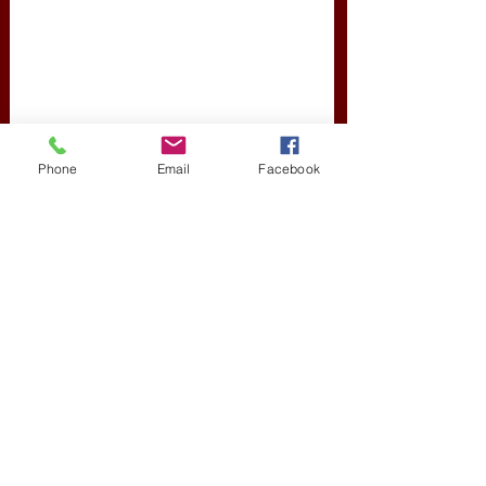
Phone
Email
Facebook
koronavírus-járvány
koronaigazság
Magyar Idő
Új Történelem
Tisztelt Olvasó!