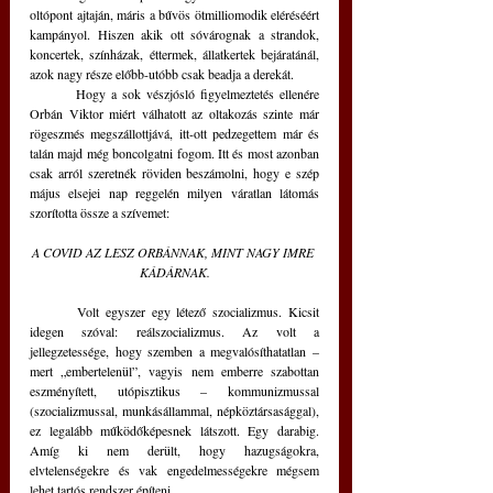
oltópont ajtaján, máris a bűvös ötmilliomodik eléréséért 
kampányol. Hiszen akik ott sóvárognak a strandok, 
koncertek, színházak, éttermek, állatkertek bejáratánál, 
azok nagy része előbb-utóbb csak beadja a derekát. 
	Hogy a sok vészjósló figyelmeztetés ellenére 
Orbán Viktor miért válhatott az oltakozás szinte már 
rögeszmés megszállottjává, itt-ott pedzegettem már és 
talán majd még boncolgatni fogom. Itt és most azonban 
csak arról szeretnék röviden beszámolni, hogy e szép 
május elsejei nap reggelén milyen váratlan látomás 
szorította össze a szívemet: 
A COVID AZ LESZ ORBÁNNAK, MINT NAGY IMRE 
KÁDÁRNAK.
	Volt egyszer egy létező szocializmus. Kicsit 
idegen szóval: reálszocializmus. Az volt a 
jellegzetessége, hogy szemben a megvalósíthatatlan – 
mert „embertelenül”, vagyis nem emberre szabottan 
eszményített, utópisztikus – kommunizmussal 
(szocializmussal, munkásállammal, népköztársasággal), 
ez legalább működőképesnek látszott. Egy darabig. 
Amíg ki nem derült, hogy hazugságokra, 
elvtelenségekre és vak engedelmességekre mégsem 
lehet tartós rendszer építeni. 