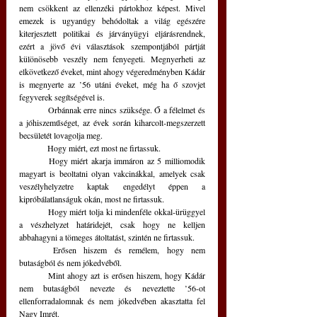
nem csökkent az ellenzéki pártokhoz képest. Mivel 
emezek is ugyanúgy behódoltak a világ egészére 
kiterjesztett politikai és járványügyi eljárásrendnek, 
ezért a jövő évi választások szempontjából pártját 
különösebb veszély nem fenyegeti. Megnyerheti az 
elkövetkező éveket, mint ahogy végeredményben Kádár 
is megnyerte az ’56 utáni éveket, még ha ő szovjet 
fegyverek segítségével is. 
	Orbánnak erre nincs szüksége. Ő a félelmet és 
a jóhiszeműséget, az évek során kiharcolt-megszerzett 
becsületét lovagolja meg.
	Hogy miért, ezt most ne firtassuk. 
	Hogy miért akarja immáron az 5 milliomodik 
magyart is beoltatni olyan vakcinákkal, amelyek csak 
veszélyhelyzetre kaptak engedélyt éppen a 
kipróbálatlanságuk okán, most ne firtassuk. 
	Hogy miért tolja ki mindenféle okkal-ürüggyel 
a vészhelyzet határidejét, csak hogy ne kelljen 
abbahagyni a tömeges átoltatást, szintén ne firtassuk. 
	Erősen hiszem és remélem, hogy nem 
butaságból és nem jókedvéből.
	Mint ahogy azt is erősen hiszem, hogy Kádár 
nem butaságból nevezte és neveztette ’56-ot 
ellenforradalomnak és nem jókedvében akasztatta fel 
Nagy Imrét. 