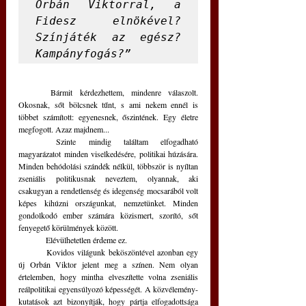
Orbán Viktorral, a 
Fidesz elnökével? 
Színjáték az egész? 
Kampányfogás?” 
	Bármit kérdezhettem, mindenre válaszolt. 
Okosnak, sőt bölcsnek tűnt, s ami nekem ennél is 
többet számított: egyenesnek, őszintének. Egy életre 
megfogott. Azaz majdnem...
	Szinte mindig találtam elfogadható 
magyarázatot minden viselkedésére, politikai húzására. 
Minden behódolási szándék nélkül, többször is nyíltan 
zseniális politikusnak neveztem, olyannak, aki 
csakugyan a rendetlenség és idegenség mocsarából volt 
képes kihúzni országunkat, nemzetünket. Minden 
gondolkodó ember számára közismert, szorító, sőt 
fenyegető körülmények között.
	Elévülhetetlen érdeme ez.
	Kovidos világunk beköszöntével azonban egy 
új Orbán Viktor jelent meg a színen. Nem olyan 
értelemben, hogy mintha elveszítette volna zseniális 
reálpolitikai egyensúlyozó képességét. A közvélemény-
kutatások azt bizonyítják, hogy pártja elfogadottsága 