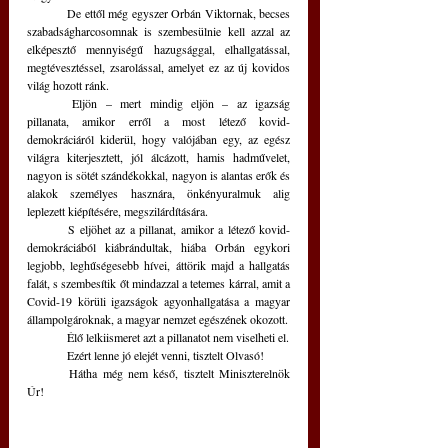
	De ettől még egyszer Orbán Viktornak, becses 
szabadságharcosomnak is szembesülnie kell azzal az 
elképesztő mennyiségű hazugsággal, elhallgatással, 
megtévesztéssel, zsarolással, amelyet ez az új kovidos 
világ hozott ránk. 
	Eljön – mert mindig eljön – az igazság 
pillanata, amikor erről a most létező kovid-
demokráciáról kiderül, hogy valójában egy, az egész 
világra kiterjesztett, jól álcázott, hamis hadművelet, 
nagyon is sötét szándékokkal, nagyon is alantas erők és 
alakok személyes hasznára, önkényuralmuk alig 
leplezett kiépítésére, megszilárdítására. 
	S eljöhet az a pillanat, amikor a létező kovid-
demokráciából kiábrándultak, hiába Orbán egykori 
legjobb, leghűségesebb hívei, áttörik majd a hallgatás 
falát, s szembesítik őt mindazzal a tetemes kárral, amit a 
Covid-19 körüli igazságok agyonhallgatása a magyar 
állampolgároknak, a magyar nemzet egészének okozott. 
	Élő lelkiismeret azt a pillanatot nem viselheti el. 
	Ezért lenne jó elejét venni, tisztelt Olvasó! 
	Hátha még nem késő, tisztelt Miniszterelnök 
Úr!