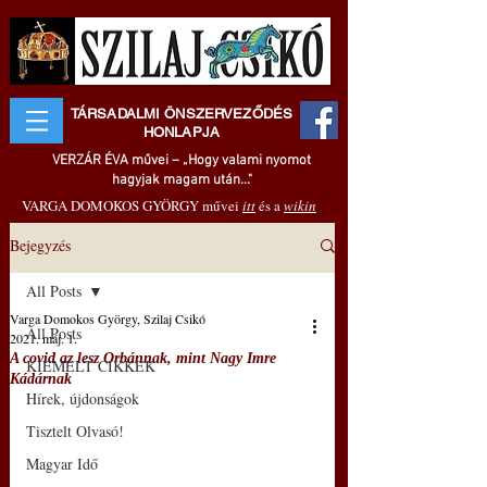
TÁRSADALMI ÖNSZERVEZŐDÉS
HONLAPJA
VERZÁR ÉVA művei – „Hogy valami nyomot
hagyjak magam után..."
VARGA DOMOKOS GYÖRGY művei
itt
és a
wikin
Bejegyzés
All Posts
Varga Domokos György, Szilaj Csikó
All Posts
2021. máj. 1.
A covid az lesz Orbánnak, mint Nagy Imre
KIEMELT CIKKEK
Kádárnak
Hírek, újdonságok
Tisztelt Olvasó!
Magyar Idő