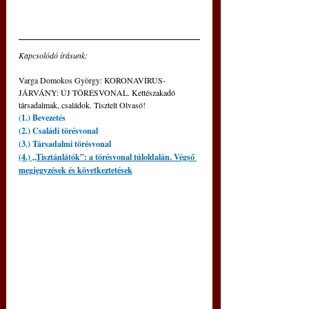
Kapcsolódó írásunk: 
Varga Domokos György: KORONAVÍRUS-
JÁRVÁNY: ÚJ TÖRÉSVONAL. Kettészakadó 
társadalmak, családok. Tisztelt Olvasó!
(
1.) Bevezetés
(2.) Családi törésvonal
(3.) Társadalmi törésvonal
(4.) „Tisztánlátók”: a törésvonal túloldalán. Végső 
megjegyzések és következtetések