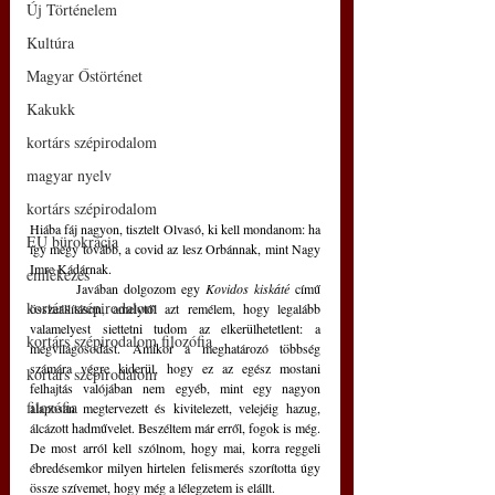
Új Történelem
Kultúra
Magyar Őstörténet
Kakukk
kortárs szépirodalom
magyar nyelv
kortárs szépirodalom
Hiába fáj nagyon, tisztelt Olvasó, ki kell mondanom: ha 
EU bürokrácia
így megy tovább, a covid az lesz Orbánnak, mint Nagy 
Imre Kádárnak.  
emlékezés
	Javában dolgozom egy 
Kovidos kiskáté
 című 
kortárs szépirodalom
összeállításon, amelytől azt remélem, hogy legalább 
valamelyest siettetni tudom az elkerülhetetlent: a 
kortárs szépirodalom filozófia
megvilágosodást. Amikor a meghatározó többség 
számára végre kiderül, hogy ez az egész mostani 
kortárs szépirodalom
felhajtás valójában nem egyéb, mint egy nagyon 
filozófia
alaposan megtervezett és kivitelezett, velejéig hazug, 
álcázott hadművelet. Beszéltem már erről, fogok is még. 
De most arról kell szólnom, hogy mai, korra reggeli 
ébredésemkor milyen hirtelen felismerés szorította úgy 
össze szívemet, hogy még a lélegzetem is elállt.