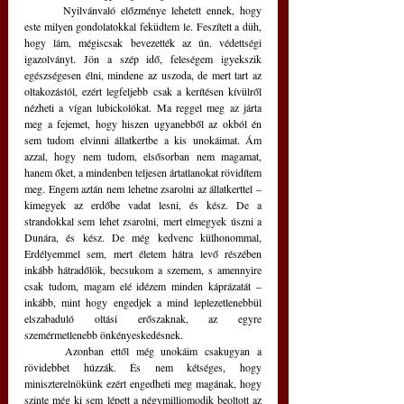
	Nyilvánvaló előzménye lehetett ennek, hogy 
este milyen gondolatokkal feküdtem le. Feszített a düh, 
hogy lám, mégiscsak bevezették az ún. védettségi 
igazolványt. Jön a szép idő, feleségem igyekszik 
egészségesen élni, mindene az uszoda, de mert tart az 
oltakozástól, ezért legfeljebb csak a kerítésen kívülről 
nézheti a vígan lubickolókat. Ma reggel meg az járta 
meg a fejemet, hogy hiszen ugyanebből az okból én 
sem tudom elvinni állatkertbe a kis unokáimat. Ám 
azzal, hogy nem tudom, elsősorban nem magamat, 
hanem őket, a mindenben teljesen ártatlanokat rövidítem 
meg. Engem aztán nem lehetne zsarolni az állatkerttel – 
kimegyek az erdőbe vadat lesni, és kész. De a 
strandokkal sem lehet zsarolni, mert elmegyek úszni a 
Dunára, és kész. De még kedvenc külhonommal, 
Erdélyemmel sem, mert életem hátra levő részében 
inkább hátradőlök, becsukom a szemem, s amennyire 
csak tudom, magam elé idézem minden káprázatát – 
inkább, mint hogy engedjek a mind leplezetlenebbül 
elszabaduló oltási erőszaknak, az egyre 
szemérmetlenebb önkényeskedésnek.
	Azonban ettől még unokáim csakugyan a 
rövidebbet húzzák. És nem kétséges, hogy 
miniszterelnökünk ezért engedheti meg magának, hogy 
szinte még ki sem lépett a négymilliomodik beoltott az 