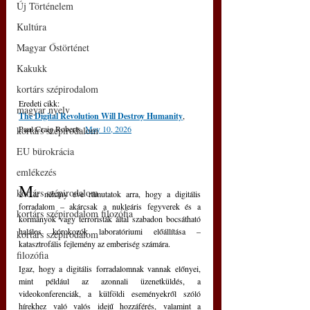
Új Történelem
Kultúra
Magyar Őstörténet
Kakukk
kortárs szépirodalom
Eredeti cikk:
magyar nyelv
The Digital Revolution Will Destroy Humanity
, 
Paul Craig Roberts, 
May 10, 2026
kortárs szépirodalom
EU bürokrácia
emlékezés
M
kortárs szépirodalom
ár néhány éve rámutatok arra, hogy a digitális 
forradalom – akárcsak a nukleáris fegyverek és a 
kortárs szépirodalom filozófia
kormányok vagy terroristák által szabadon bocsátható 
halálos kórokozók laboratóriumi előállítása – 
kortárs szépirodalom
katasztrofális fejlemény az emberiség számára.  
filozófia
Igaz, hogy a digitális forradalomnak vannak előnyei, 
mint például az azonnali üzenetküldés, a 
videokonferenciák, a külföldi eseményekről szóló 
hírekhez való valós idejű hozzáférés, valamint a 