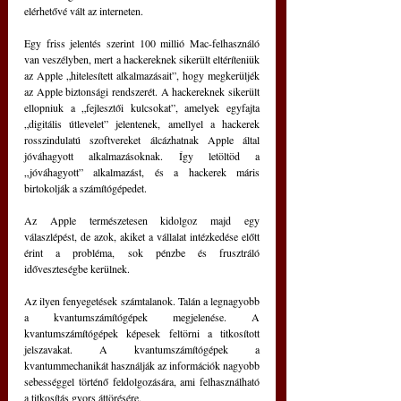
elérhetővé vált az interneten.
Egy friss jelentés szerint 100 millió Mac-felhasználó 
van veszélyben, mert a hackereknek sikerült eltéríteniük 
az Apple „hitelesített alkalmazásait”, hogy megkerüljék 
az Apple biztonsági rendszerét. A hackereknek sikerült 
ellopniuk a „fejlesztői kulcsokat”, amelyek egyfajta 
„digitális útlevelet” jelentenek, amellyel a hackerek 
rosszindulatú szoftvereket álcázhatnak Apple által 
jóváhagyott alkalmazásoknak. Így letöltöd a 
„jóváhagyott” alkalmazást, és a hackerek máris 
birtokolják a számítógépedet.
Az Apple természetesen kidolgoz majd egy 
válaszlépést, de azok, akiket a vállalat intézkedése előtt 
érint a probléma, sok pénzbe és frusztráló 
időveszteségbe kerülnek.
Az ilyen fenyegetések számtalanok. Talán a legnagyobb 
a kvantumszámítógépek megjelenése. A 
kvantumszámítógépek képesek feltörni a titkosított 
jelszavakat. A kvantumszámítógépek a 
kvantummechanikát használják az információk nagyobb 
sebességgel történő feldolgozására, ami felhasználható 
a titkosítás gyors áttörésére.