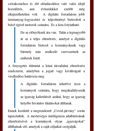
szórakozáshoz és élő előadásokhoz való valós idejű 
hozzáférés, ami évtizedekkel ezelőtt még 
elképzelhetetlen volt.  A digitális forradalom jobb 
üzemanyag-fogyasztást és teljesítményt biztosított a 
belső égésű motorok számára.  És a lista folytatható.
De az előnyöknek ára van.  Talán a legnagyobb 
ár az a teljes ellenőrzés, amelyet a digitális 
forradalom biztosít a kormányoknak vagy 
bármely más uralkodó szervezetnek az 
emberek felett.
A fenyegetés túlmutat a kínai társadalmi ellenőrzési 
rendszeren, amelyben a jogait vagy kiváltságait a 
viselkedése határozza meg.  
A digitális forradalom lehetővé teszi a 
kormányok számára, hogy megakadályozzák 
az igazság kiderülését azáltal, hogy az igazság 
helyébe hivatalos tálalásokat állítanak.  
Ennek kezdetét a megrendezett „Covid-járvány” során 
tapasztaltuk.  A mesterséges intelligencia adatbázisának 
ellenőrzésével a kormányok olyan „igazságokat” 
állíthatnak elő, amelyek a saját céljaikat szolgálják. 