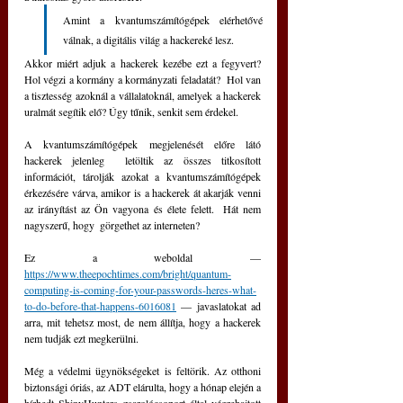
Amint a kvantumszámítógépek elérhetővé 
válnak, a digitális világ a hackereké lesz.  
Akkor miért adjuk a hackerek kezébe ezt a fegyvert? 
Hol végzi a kormány a kormányzati feladatát?  Hol van 
a tisztesség azoknál a vállalatoknál, amelyek a hackerek 
uralmát segítik elő? Úgy tűnik, senkit sem érdekel.
A kvantumszámítógépek megjelenését előre látó 
hackerek jelenleg  letöltik az összes titkosított 
információt, tárolják azokat a kvantumszámítógépek 
érkezésére várva, amikor is a hackerek át akarják venni 
az irányítást az Ön vagyona és élete felett.  Hát nem  
nagyszerű, hogy  görgethet az interneten?
Ez a weboldal — 
https://www.theepochtimes.com/bright/quantum-
computing-is-coming-for-your-passwords-heres-what-
to-do-before-that-happens-6016081
 — javaslatokat ad 
arra, mit tehetsz most, de nem állítja, hogy a hackerek 
nem tudják ezt megkerülni.
Még a védelmi ügynökségeket is feltörik. Az otthoni 
biztonsági óriás, az ADT elárulta, hogy a hónap elején a 