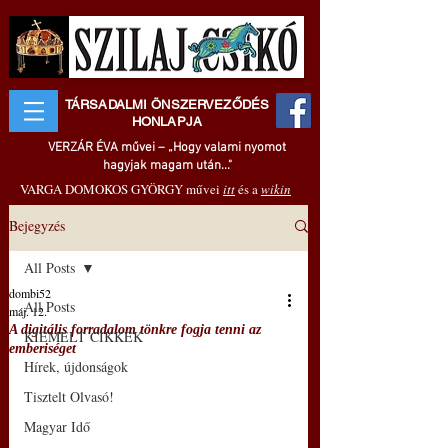
TÁRSADALMI ÖNSZERVEZŐDÉS
HONLAPJA
VERZÁR ÉVA művei – „Hogy valami nyomot
hagyjak magam után..."
VARGA DOMOKOS GYÖRGY művei
itt
és a
wikin
Bejegyzés
All Posts
dombi52
All Posts
máj. 12.
A digitális forradalom tönkre fogja tenni az
KIEMELT CIKKEK
emberiséget
Hírek, újdonságok
Tisztelt Olvasó!
Magyar Idő