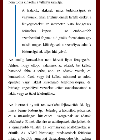
nem tudja kifizetni a villanyszámláját.
A fiatalok, akiknek nincs tudatosságuk és 
vagyonuk, talán értelmetlennek tartják ezeket a 
fenyegetéseket az interneten való böngészés 
öröméhez képest.  De előbb-utóbb 
szembesülni fognak a digitális forradalom egy 
másik magas költségével: a személyes adatok 
biztonságának teljes hiányával.
Az analóg korszakban nem létezett ilyen fenyegetés.  
Ahhoz, hogy ellopd valakinek az adatait, be kellett 
hatolnod abba a térbe, ahol az adatok voltak, és 
lemásolnod őket, vagy fel kellett másznod az adott 
épületet vagy lakást kiszolgáló telefonoszlopra, és 
bírósági engedéllyel vezetéket kellett csatlakoztatnod a 
lakás vagy az üzlet telefonjához.
Az internetet nyitott rendszerként fejlesztették ki. Így 
nincs benne biztonság.  Jelenleg a titkosított jelszavak 
és a másodlagos hitelesítés  szolgálnak az adatok 
védelmére. Ennek ellenére az adatlopások elterjedtek, és 
a legnagyobb vállalati és kormányzati adatbázisokat is 
érintik. Az AT&T biztonsági rendszerének feltörése 
miatt a legtöbb amerikai társadalombiztosítási száma 