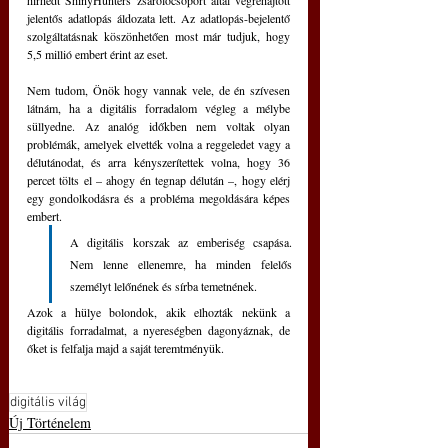
hírhedt ShinyHunters zsarolócsoport által végrehajtott 
jelentős adatlopás áldozata lett. Az adatlopás-bejelentő 
szolgáltatásnak köszönhetően most már tudjuk, hogy 
5,5 millió embert érint az eset.
Nem tudom, Önök hogy vannak vele, de én szívesen 
látnám, ha a digitális forradalom végleg a mélybe 
süllyedne. Az analóg időkben nem voltak olyan 
problémák, amelyek elvették volna a reggeledet vagy a 
délutánodat, és arra kényszerítettek volna, hogy 36 
percet tölts el – ahogy én tegnap délután –, hogy elérj 
egy gondolkodásra és a probléma megoldására képes 
embert.
A digitális korszak az emberiség csapása.  
Nem lenne ellenemre, ha minden felelős 
személyt lelőnének és sírba temetnének.
Azok a hülye bolondok, akik elhozták nekünk a 
digitális forradalmat, a nyereségben dagonyáznak, de 
őket is felfalja majd a saját teremtményük.
digitális világ
Új Történelem