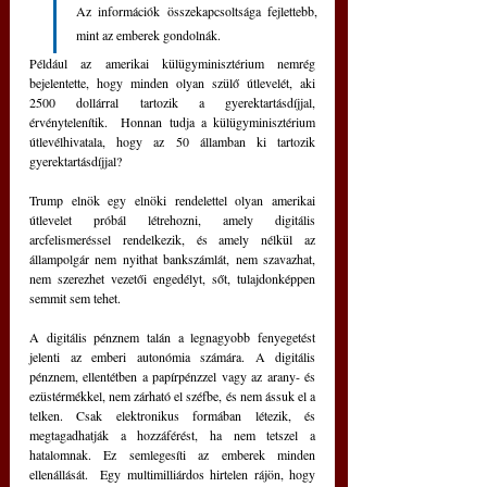
Az információk összekapcsoltsága fejlettebb, 
mint az emberek gondolnák. 
Például az amerikai külügyminisztérium nemrég 
bejelentette, hogy minden olyan szülő útlevelét, aki 
2500 dollárral tartozik a gyerektartásdíjjal, 
érvénytelenítik.  Honnan tudja a külügyminisztérium 
útlevélhivatala, hogy az 50 államban ki tartozik 
gyerektartásdíjjal?
Trump elnök egy elnöki rendelettel olyan amerikai 
útlevelet próbál létrehozni, amely digitális 
arcfelismeréssel rendelkezik, és amely nélkül az 
állampolgár nem nyithat bankszámlát, nem szavazhat, 
nem szerezhet vezetői engedélyt, sőt, tulajdonképpen 
semmit sem tehet. 
A digitális pénznem talán a legnagyobb fenyegetést 
jelenti az emberi autonómia számára. A digitális 
pénznem, ellentétben a papírpénzzel vagy az arany- és 
ezüstérmékkel, nem zárható el széfbe, és nem ássuk el a 
telken. Csak elektronikus formában létezik, és 
megtagadhatják a hozzáférést, ha nem tetszel a 
hatalomnak. Ez semlegesíti az emberek minden 
ellenállását.  Egy multimilliárdos hirtelen rájön, hogy 