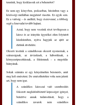
tennünk, hogy kisiklassuk ezt a behemótot?
Ez nem egy könyvben, podcastban, hírcímben vagy a 
közösségi médiában megjelenő riasztás. Ez egyik sem. 
Ez a valóság ‒ és anélkül, hogy észrevenné, a többség 
segít a fenevadat tovább hajtani.
Azzal, hogy nem veszünk részt tevőlegesen a 
káosz és az irányítás ügynökei ellen folytatott 
küzdelemben, nyitva hagyjuk az ajtót az 
életünk átvételére. 
Okozói leszünk a szándékosan okozott nyomornak, a 
szárazságnak, az árvizeknek, a háborúknak, a 
környezetpusztításnak, a félelemnek ‒ a megoldás 
hiányának.
Sokak számára ez egy kényelmetlen beismerés, amit 
meg kell emészteni. De emészthetetlen volta nem jelenti 
azt, hogy nem igaz.
A szándékos káosszal való szembesülés 
fokozott megkülönböztető képességet igényel, 
beleértve annak tudatosítását, hogy a 
szándékos zavarok nem szándékos 