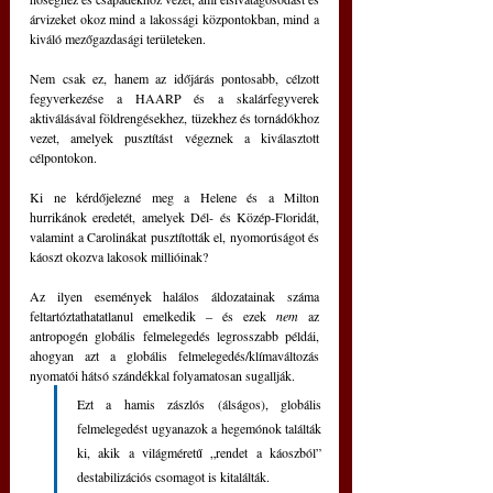
árvizeket okoz mind a lakossági központokban, mind a 
kiváló mezőgazdasági területeken.
Nem csak ez, hanem az időjárás pontosabb, célzott 
fegyverkezése a HAARP és a skalárfegyverek 
aktiválásával földrengésekhez, tüzekhez és tornádókhoz 
vezet, amelyek pusztítást végeznek a kiválasztott 
célpontokon.
Ki ne kérdőjelezné meg a Helene és a Milton 
hurrikánok eredetét, amelyek Dél- és Közép-Floridát, 
valamint a Carolinákat pusztították el, nyomorúságot és 
káoszt okozva lakosok millióinak?
Az ilyen események halálos áldozatainak száma 
feltartóztathatatlanul emelkedik ‒ és ezek 
nem 
az 
antropogén globális felmelegedés legrosszabb példái, 
ahogyan azt a globális felmelegedés/klímaváltozás 
nyomatói hátsó szándékkal folyamatosan sugallják.
Ezt a hamis zászlós (álságos), globális 
felmelegedést ugyanazok a hegemónok találták 
ki, akik a világméretű „rendet a káoszból” 
destabilizációs csomagot is kitalálták.