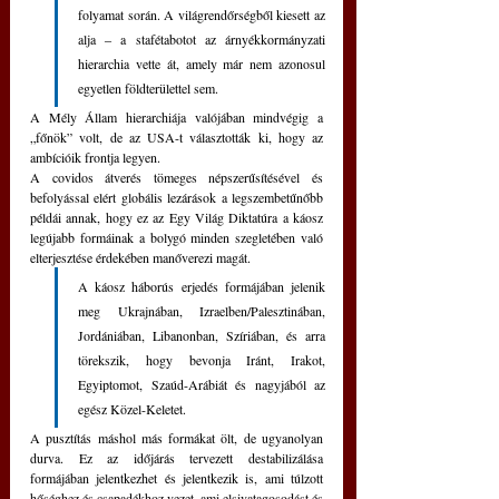
folyamat során. A világrendőrségből kiesett az 
alja ‒ a stafétabotot az árnyékkormányzati 
hierarchia vette át, amely már nem azonosul 
egyetlen földterülettel sem.
A Mély Állam hierarchiája valójában mindvégig a 
„főnök” volt, de az USA-t választották ki, hogy az 
ambícióik frontja legyen.
A covidos átverés tömeges népszerűsítésével és 
befolyással elért globális lezárások a legszembetűnőbb 
példái annak, hogy ez az Egy Világ Diktatúra a káosz 
legújabb formáinak a bolygó minden szegletében való 
elterjesztése érdekében manőverezi magát.
A káosz háborús erjedés formájában jelenik 
meg Ukrajnában, Izraelben/Palesztinában, 
Jordániában, Libanonban, Szíriában, és arra 
törekszik, hogy bevonja Iránt, Irakot, 
Egyiptomot, Szaúd-Arábiát és nagyjából az 
egész Közel-Keletet.
A pusztítás máshol más formákat ölt, de ugyanolyan 
durva. Ez az időjárás tervezett destabilizálása 
formájában jelentkezhet és jelentkezik is, ami túlzott 
hőséghez és csapadékhoz vezet, ami elsivatagosodást és 