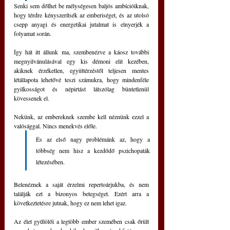
Senki sem dőlhet be mélységesen baljós ambícióiknak, 
hogy térdre kényszerítsék az emberiséget, és az utolsó 
csepp anyagi és energetikai jutalmat is elnyerjék a 
folyamat során.
Így hát itt állunk ma, szembenézve a káosz további 
megnyilvánulásával egy kis démoni elit kezében, 
akiknek érzéketlen, együttérzéstől teljesen mentes 
létállapota lehetővé teszi számukra, hogy mindenféle 
gyilkosságot és népirtást látszólag büntetlenül 
kövessenek el.
Nekünk, az embereknek szembe kell néznünk ezzel a 
valósággal. Nincs menekvés előle. 
És az első nagy problémánk az, hogy a 
többség nem hisz a kezdődő pszichopaták 
létezésében.
Belenéznek a saját érzelmi repertoárjukba, és nem 
találják ezt a bizonyos betegséget. Ezért arra a 
következtetésre jutnak, hogy ez nem lehet igaz.
Az élet gyűlölői a legtöbb ember szemében csak őrült 