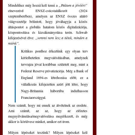
Mindehhez még hozzá kell tenni a 
„Paktum a jövőért”
elnevezésű ENSZ-csúcstalálkozót (2024 
szeptemberében), amelyen az ENSZ összes aláíró 
világvezetője bólintott, hogy jóváhagyja a közös 
álláspontot a globális hatalom közös digitalizációja, 
központosítása és kizsákmányolása terén. Schwab 
kifejezésével élve: 
„semmi nem lesz a tiétek, minden a 
miénk”.
Kritikus ponthoz érkeztünk egy olyan terv 
kérlelhetetlen megvalósításában, amelynek 
tervrajza jóval korábban született meg, mint a 
Federal Reserve privatizációja. Még a Bank of 
England 1694-es létrehozása előtt; ez a 
vállalkozás kifejezetten azért jött létre, hogy 
Nagy-Britannia háborúba indulhasson 
Franciaországgal.
Nem számít, hogy mi ennek az átvételnek az eredete. 
Ami számít, az az, hogy az előzetes 
megnyilvánulása/megvalósulása megérkezett, és még 
akkor is körülvesz minket, amikor ezt írom.
Milyen lépéseket teszünk? Milyen lépéseket kell 