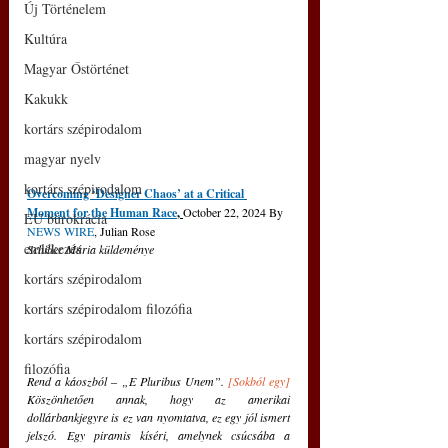
Új Történelem
Kultúra
Magyar Őstörténet
Kakukk
kortárs szépirodalom
magyar nyelv
kortárs szépirodalom
Overcoming ‘Designer Chaos’ at a Critical 
Moment for the Human Race
, 
October 22, 2024 By 
EU bürokrácia
NEWS WIRE
, Julian Rose
emlékezés
Schiller Mária küldeménye
kortárs szépirodalom
kortárs szépirodalom filozófia
kortárs szépirodalom
filozófia
Rend a káoszból ‒ „E Pluribus Unem”. 
[Sokból egy]
Köszönhetően annak, hogy az amerikai 
dollárbankjegyre is ez van nyomtatva, ez egy jól ismert 
jelszó. Egy piramis kíséri, amelynek csúcsába a 