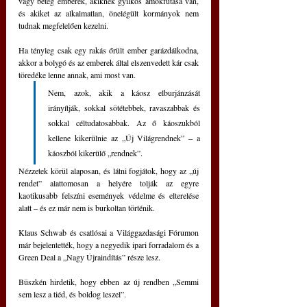
vagy beteg emberek, akiknek gyilkos ámokfutása van, 
és akiket az alkalmatlan, önelégült kormányok nem 
tudnak megfelelően kezelni.
Ha tényleg csak egy rakás őrült ember garázdálkodna, 
akkor a bolygó és az emberek által elszenvedett kár csak 
töredéke lenne annak, ami most van.
Nem, azok, akik a káosz elburjánzását 
irányítják, sokkal sötétebbek, ravaszabbak és 
sokkal céltudatosabbak. Az ő káoszukból 
kellene kikerülnie az „Új Világrendnek” ‒ a 
káoszból kikerülő „rendnek”.
Nézzetek körül alaposan, és látni fogjátok, hogy az „új 
rendet” alattomosan a helyére tolják az egyre 
kaotikusabb felszíni események védelme és elterelése 
alatt ‒ és ez már nem is burkoltan történik.
Klaus Schwab és csatlósai a Világgazdasági Fórumon 
már bejelentették, hogy a negyedik ipari forradalom és a 
Green Deal a „Nagy Újraindítás” része lesz.
Büszkén hirdetik, hogy ebben az új rendben „Semmi 
sem lesz a tiéd, és boldog leszel”.