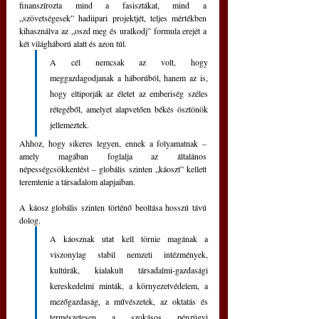
finanszírozta mind a fasisztákat, mind a 
„szövetségesek” hadiipari projektjét, teljes mértékben 
kihasználva az „oszd meg és uralkodj” formula erejét a 
két világháború alatt és azon túl.
A cél nemcsak az volt, hogy 
meggazdagodjanak a háborúból, hanem az is, 
hogy eltiporják az életet az emberiség széles 
rétegéből, amelyet alapvetően békés ösztönök 
jellemeztek.
Ahhoz, hogy sikeres legyen, ennek a folyamatnak ‒ 
amely magában foglalja az általános 
népességcsökkentést ‒ globális szinten „káoszt” kellett 
teremtenie a társadalom alapjaiban.
A káosz globális szinten történő beoltása hosszú távú 
dolog. 
A káosznak utat kell törnie magának a 
viszonylag stabil nemzeti intézmények, 
kultúrák, kialakult társadalmi-gazdasági 
kereskedelmi minták, a környezetvédelem, a 
mezőgazdaság, a művészetek, az oktatás és 
természetesen a szokásos pénzügyi 