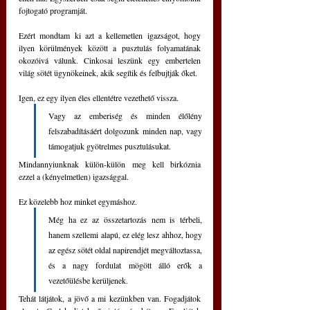
fojtogató programját.
Ezért mondtam ki azt a kellemetlen igazságot, hogy 
ilyen körülmények között a pusztulás folyamatának 
okozóivá válunk. Cinkosai leszünk egy embertelen 
világ sötét ügynökeinek, akik segítik és felbujtják őket.
Igen, ez egy ilyen éles ellentétre vezethető vissza. 
Vagy az emberiség és minden élőlény 
felszabadításáért dolgozunk minden nap, vagy 
támogatjuk gyötrelmes pusztulásukat.
Mindannyiunknak külön-külön meg kell birkóznia 
ezzel a (kényelmetlen) igazsággal.
Ez közelebb hoz minket egymáshoz. 
Még ha ez az összetartozás nem is térbeli, 
hanem szellemi alapú, ez elég lesz ahhoz, hogy 
az egész sötét oldal napirendjét megváltoztassa, 
és a nagy fordulat mögött álló erők a 
vezetőülésbe kerüljenek.
Tehát látjátok, a jövő a mi kezünkben van. Fogadjátok 