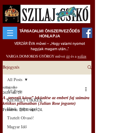
TÁRSADALMI ÖNSZERVEZŐDÉS
HONLAPJA
VERZÁR ÉVA művei – „Hogy valami nyomot
hagyjak magam után..."
VARGA DOMOKOS GYÖRGY művei
itt
és a
wikin
Bejegyzés
All Posts
szilajcsiko
All Posts
2024. okt. 23.
A „tervezői káosz” leküzdése az emberi faj számára
KIEMELT CIKKEK
kritikus pillanatban (Julian Rose jegyzete)
Hírek, újdonságok
Frissítve:
2024. okt. 24.
Tisztelt Olvasó!
Magyar Idő