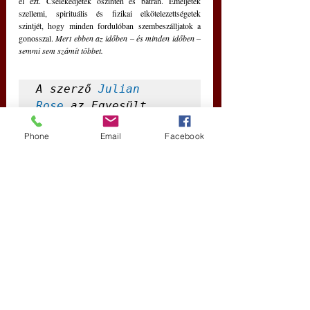
el ezt. Cselekedjetek őszintén és bátran. Emeljétek 
szellemi, spirituális és fizikai elkötelezettségetek 
szintjét, hogy minden fordulóban szembeszálljatok a 
gonosszal. 
Mert ebben az időben 
‒
 és minden időben 
‒
semmi sem számít többet.
A szerző 
Julian 
Rose
 az Egyesült 
Királyságban a 
Phone
Email
Facebook
biogazdálkodás egyik 
korai úttörője, író, 
műsorvezető és 
nemzetközi 
aktivista.
Ő a 
szerzője a 
'Overcoming the 
Robotic Mind' (A 
robotikus elme 
legyőzése) című 
elismert 