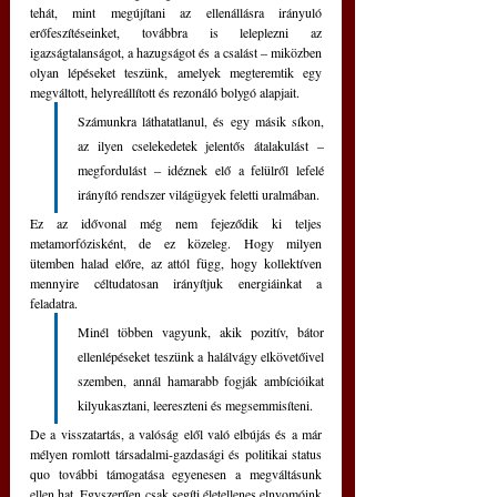
tehát, mint megújítani az ellenállásra irányuló 
erőfeszítéseinket, továbbra is leleplezni az 
igazságtalanságot, a hazugságot és a csalást ‒ miközben 
olyan lépéseket teszünk, amelyek megteremtik egy 
megváltott, helyreállított és rezonáló bolygó alapjait.
Számunkra láthatatlanul, és egy másik síkon, 
az ilyen cselekedetek jelentős átalakulást ‒ 
megfordulást ‒ idéznek elő a felülről lefelé 
irányító rendszer világügyek feletti uralmában.
Ez az idővonal még nem fejeződik ki teljes 
metamorfózisként, de ez közeleg. Hogy milyen 
ütemben halad előre, az attól függ, hogy kollektíven 
mennyire céltudatosan irányítjuk energiáinkat a 
feladatra.
Minél többen vagyunk, akik pozitív, bátor 
ellenlépéseket teszünk a halálvágy elkövetőivel 
szemben, annál hamarabb fogják ambícióikat 
kilyukasztani, leereszteni és megsemmisíteni.
De a visszatartás, a valóság elől való elbújás és a már 
mélyen romlott társadalmi-gazdasági és politikai status 
quo további támogatása egyenesen a megváltásunk 
ellen hat. Egyszerűen csak segíti életellenes elnyomóink 