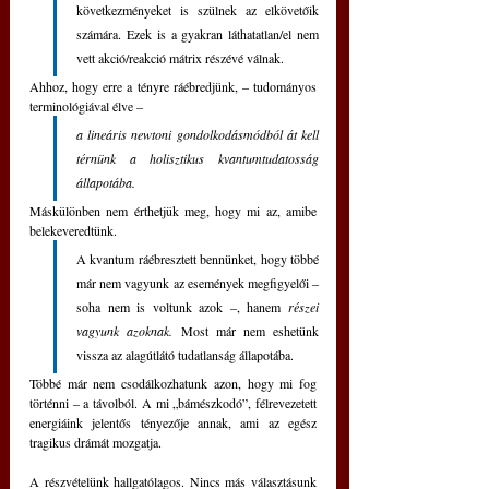
következményeket is szülnek az elkövetőik 
számára. Ezek is a gyakran láthatatlan/el nem 
vett akció/reakció mátrix részévé válnak.
Ahhoz, hogy erre a tényre ráébredjünk, ‒ tudományos 
terminológiával élve ‒ 
a lineáris newtoni gondolkodásmódból át kell 
térnünk a holisztikus kvantumtudatosság 
állapotába.
Máskülönben nem érthetjük meg, hogy mi az, amibe 
belekeveredtünk.
A kvantum ráébresztett bennünket, hogy többé 
már nem vagyunk az események megfigyelői ‒ 
soha nem is voltunk azok ‒, hanem 
részei 
vagyunk azoknak.
 Most már nem eshetünk 
vissza az alagútlátó tudatlanság állapotába.
Többé már nem csodálkozhatunk azon, hogy mi fog 
történni ‒ a távolból. A mi „bámészkodó”, félrevezetett 
energiáink jelentős tényezője annak, ami az egész 
tragikus drámát mozgatja.
A részvételünk hallgatólagos. Nincs más választásunk 