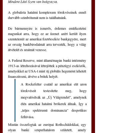
Mindent Látó Szem van beágyazva.
A globalista hatalmi komplexum törekvéseinek ennél 
durvább szimbólumát nem is találhatnánk.
De bármennyire is ismerős, érdemes emlékeztetni 
magunkat arra, hogy ez az üzenet azért került ilyen 
szemtelenül az amerikai fizetőeszköz bankjegyére, mert 
az ország bankbirodalmát arra tervezték, hogy a világ 
átvételét és uralmát vezesse.
A Federal Reserve, mint állami/magán banki intézmény 
1913-as létrehozásával létrejöttek a pénzügyi eszközök, 
amelyekkel az USA-t mint új globális hegemónt lehetett 
finanszírozni, átvéve a britek helyét.
A Rockefeller család az amerikai elit azon 
törekvéseit testesítette meg, hogy 
megvalósítsák az „Új Világrendet”, amelynek 
élén amerikai hatalmi brókerek állnak. Így a 
„teljes spektrumú dominancia” despotikus 
felhívása.
Miután összefogtak az európai Rothschildokkal, egy 
olyan banki szuperhatalom született, amely 