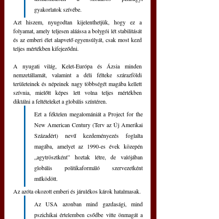
gyakorlatok szívébe.
Azt hiszem, nyugodtan kijelenthetjük, hogy ez a 
folyamat, amely teljesen aláássa a bolygói lét stabilitását 
és az emberi élet alapvető egyensúlyát, csak most kezd 
teljes mértékben kifejeződni.
A nyugati világ, Kelet-Európa és Ázsia minden 
nemzetállamát, valamint a déli félteke szárazföldi 
területeinek és népeinek nagy többségét magába kellett 
szívnia, mielőtt képes lett volna teljes mértékben 
diktálni a feltételeket a globális színtéren.
Ezt a féktelen megalomániát a Project for the 
New American Century (Terv az Új Amerikai 
Századért) nevű kezdeményezés foglalta 
magába, amelyet az 1990-es évek közepén 
„agytrösztként” hoztak létre, de valójában 
globális politikaformáló szervezetként 
működött.
Az azóta okozott emberi és járulékos károk hatalmasak. 
Az USA azonban mind gazdasági, mind 
pszichikai értelemben csődbe vitte önmagát a 