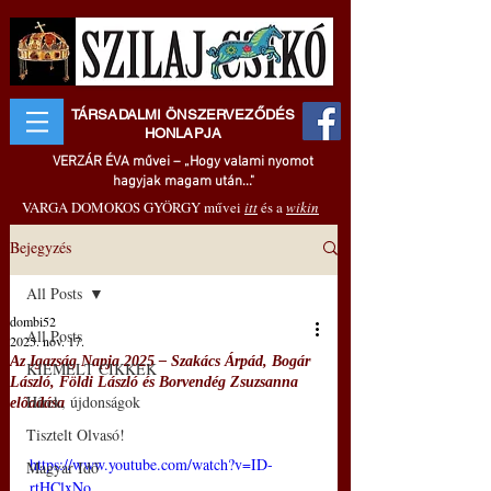
TÁRSADALMI ÖNSZERVEZŐDÉS
HONLAPJA
VERZÁR ÉVA művei – „Hogy valami nyomot
hagyjak magam után..."
VARGA DOMOKOS GYÖRGY művei
itt
és a
wikin
Bejegyzés
All Posts
dombi52
All Posts
2025. nov. 17.
Az Igazság Napja 2025 ‒ Szakács Árpád, Bogár
KIEMELT CIKKEK
László, Földi László és Borvendég Zsuzsanna
Hírek, újdonságok
előadása
Tisztelt Olvasó!
https://www.youtube.com/watch?v=ID-
Magyar Idő
rtHClxNo