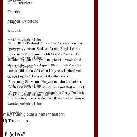
Új Történelem
Kultúra
Magyar Őstörténet
Kakukk
kortárs szépirodalom
Tényfeltáró előadások és beszélgetések a történelmi 
magyar nyelv
igazság nyomában. Szakács Árpád, Bogár László, 
Borvendég Zsuzsanna, Földi László előadása. Az 
kortárs szépirodalom
előadók legújabb könyveit meg lehetett vásárolni és 
dedikáltatni. Szakács Árpád 100 információ amit a 
EU bürokrácia
média eltitkolt ön előtt című könyve is kapható volt. 
emlékezés
Bogár László új könyve a Globális parazita, 
Borvendég Zsuzsanna Nagyapám a doni pokolban, 
kortárs szépirodalom
Földi László Hírszerzés és Raffay Ernő Rothschildok 
Magyarországon könyve, valamint a Gerry Docherty 
kortárs szépirodalom filozófia
Jim McGregor szerzőpáros A titkos elit című könyve 
kortárs szépirodalom
keresett volt.
filozófia
mélyállam
globális háttérhatalom
Új Történelem