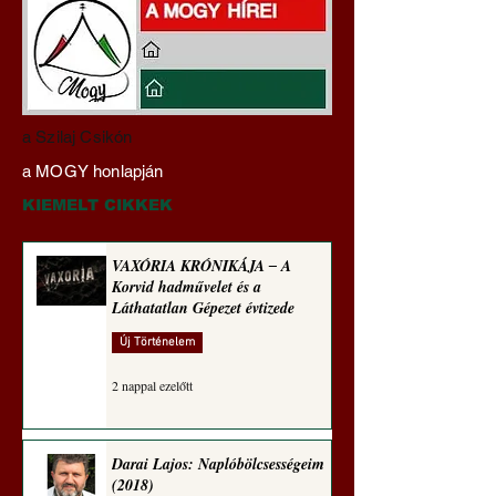
Hajdu Zoltán:
VAXÓRIA KRÓNI
a Szilaj Csikón
Transzhumanizmus és
‒ A Korvid hadműv
a MOGY honlapján
technomorál ‒ 21/28.
és a Láthatatlan Gé
Rugalmas technomorál:
évtizede
KIEMELT CIKKEK
alázatosság
VAXÓRIA KRÓNIKÁJA ‒ A
Korvid hadművelet és a
Láthatatlan Gépezet évtizede
Új Történelem
2 nappal ezelőtt
Darai Lajos: Naplóbölcsességeim
(2018)