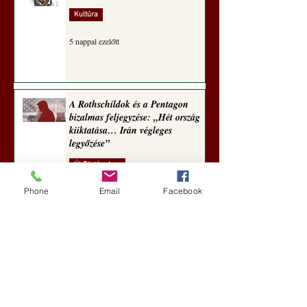
Kultúra
5 nappal ezelőtt
A Rothschildok és a Pentagon
bizalmas feljegyzése: „Hét ország
kiiktatása… Irán végleges
legyőzése”
Új Történelem
Phone
Email
Facebook
5 nappal ezelőtt
Geostratégiai dosszié: a háború,
amely megváltoztatta a hatalom
földrajzát (Laala Bechetoula
elemzése)
Új Történelem