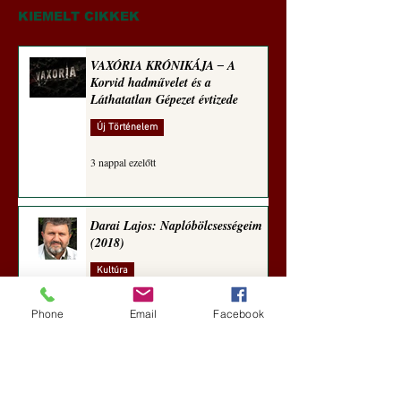
KIEMELT CIKKEK
VAXÓRIA KRÓNIKÁJA ‒ A
Korvid hadművelet és a
Láthatatlan Gépezet évtizede
Új Történelem
3 nappal ezelőtt
Darai Lajos: Naplóbölcsességeim
(2018)
Kultúra
6 nappal ezelőtt
Phone
Email
Facebook
A Rothschildok és a Pentagon