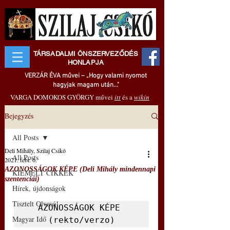
TÁRSADALMI ÖNSZERVEZŐDÉS
HONLAPJA
VERZÁR ÉVA művei – „Hogy valami nyomot
hagyjak magam után..."
VARGA DOMOKOS GYÖRGY művei
itt
és a
wikin
Bejegyzés
All Posts
Deli Mihály, Szilaj Csikó
All Posts
2021. febr. 6.
AZONOSSÁGOK KÉPE (Deli Mihály mindennapi
KIEMELT CIKKEK
szentenciái)
Hírek, újdonságok
Tisztelt Olvasó!
AZONOSSÁGOK KÉPE 
Magyar Idő
(rekto/verzo)