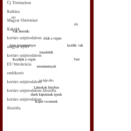
Új Történelem
Kultúra
(
a
)						
Magyar Őstörténet
					 (
b
)
Kakukk
 Vak ateisták:   					
kortárs szépirodalom
	Akik a végén
 Isten teremtményei 			kezdik: vak 
magyar nyelv
Istenfélők
kortárs szépirodalom
Kezdjük a végén     			   Vert 
EU bürokrácia
teremtmények
emlékezés
(
a kép éle
)
kortárs szépirodalom
Látnokok fényben
kortárs szépirodalom filozófia
élnek kápráznak égnek
kortárs szépirodalom
Képet vesztenek
filozófia