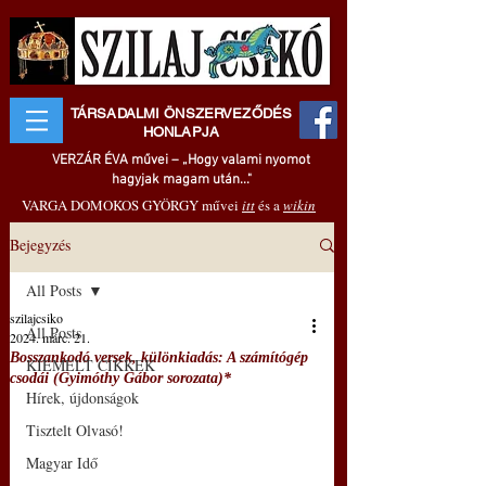
TÁRSADALMI ÖNSZERVEZŐDÉS
HONLAPJA
VERZÁR ÉVA művei – „Hogy valami nyomot
hagyjak magam után..."
VARGA DOMOKOS GYÖRGY művei
itt
és a
wikin
Bejegyzés
All Posts
szilajcsiko
All Posts
2024. márc. 21.
Bosszankodó versek, különkiadás: A számítógép
KIEMELT CIKKEK
csodái (Gyimóthy Gábor sorozata)*
Hírek, újdonságok
Tisztelt Olvasó!
Magyar Idő