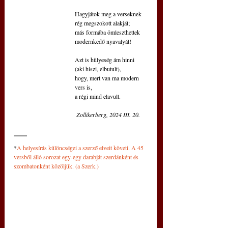
Hagyjátok meg a verseknek
rég megszokott alakját;
más formába ömleszthettek
modernkedő nyavalyát!
Azt is hülyeség ám hinni
(aki hiszi, elbutult),
hogy, mert van ma modern 
vers is,
a régi mind elavult.
Zollikerberg, 2024 III. 20.
*
A helyesírás különcségei a szerző elveit követi. A 45 
versből álló sorozat egy-egy darabját szerdánként és 
szombatonként közöljük. (a Szerk.)