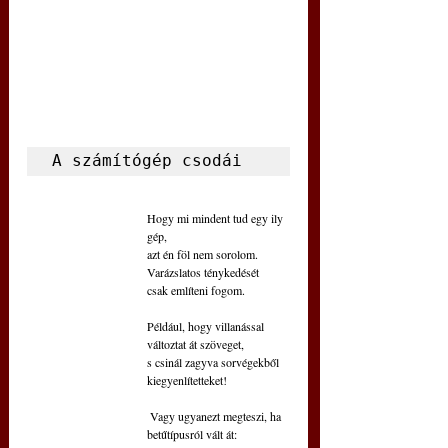
A számítógép csodái
Hogy mi mindent tud egy ily 
gép,
azt én föl nem sorolom.
Varázslatos ténykedését
csak említeni fogom. 
Például, hogy villanással
változtat át szöveget,
s csinál zagyva sorvégekből
kiegyenlítetteket!
 Vagy ugyanezt megteszi, ha
betűtípusról vált át: