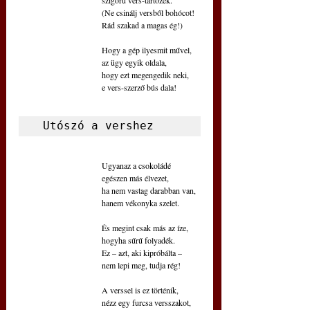
(Ne csinálj versből bohócot!
Rád szakad a magas ég!)
Hogy a gép ilyesmit művel,
az ügy egyik oldala,
hogy ezt megengedik neki,
e vers-szerző bús dala!
 Utószó a vershez
Ugyanaz a csokoládé
egészen más élvezet,
ha nem vastag darabban van,
hanem vékonyka szelet.
És megint csak más az íze,
hogyha sűrű folyadék.
Ez – azt, aki kipróbálta – 
nem lepi meg, tudja rég!
A verssel is ez történik,
nézz egy furcsa versszakot,