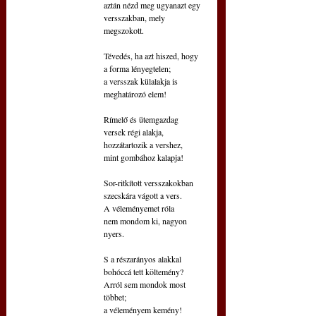
aztán nézd meg ugyanazt egy
versszakban, mely 
megszokott.
Tévedés, ha azt hiszed, hogy
a forma lényegtelen;
a versszak külalakja is
meghatározó elem!
Rímelő és ütemgazdag
versek régi alakja,
hozzátartozik a vershez, 
mint gombához kalapja!
Sor-ritkított versszakokban
szecskára vágott a vers.
A véleményemet róla 
nem mondom ki, nagyon 
nyers.
S a részarányos alakkal
bohóccá tett költemény?
Arról sem mondok most 
többet;
a véleményem kemény!