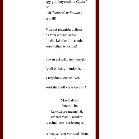
egy gombnyomás, s 
Calibri
-
ből,
már 
Times New Roman
-t 
csinált!
Viszont rettentőn utálom,
ha vers átmásolásnál
– néha kéretlenül – ronda
sor-ritkítgatást csinál!
Sokan ezt aztán így hagyják
(ettől én hányni tudok!),
s terjednek tőle az ilyen
sor-kihagyott versszakok!!!
             Másik ilyen 
              húzása, ha
     lapközépre mennél át,
     részarányosít sorokat
 s csinál vers-karácsonyfát!
A megszokott versszak forma
szigorú vers-tartozék.