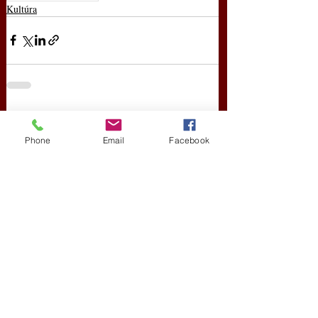
Kultúra
Friss bejegyzések
Az összes megtekintése
Phone
Email
Facebook