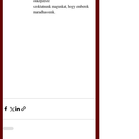
önképzésre
szoktatnunk magunkat, hogy emberek 
maradhassunk.