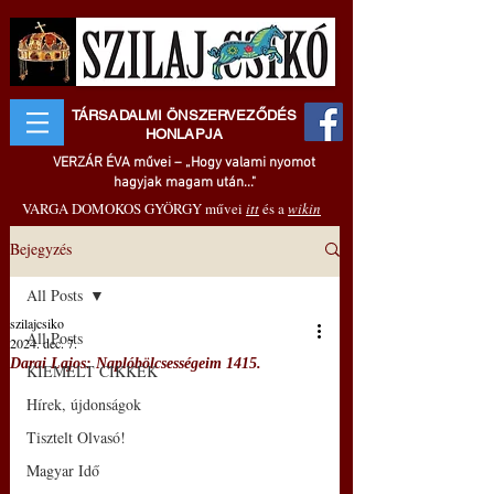
TÁRSADALMI ÖNSZERVEZŐDÉS
HONLAPJA
VERZÁR ÉVA művei – „Hogy valami nyomot
hagyjak magam után..."
VARGA DOMOKOS GYÖRGY művei
itt
és a
wikin
Bejegyzés
All Posts
szilajcsiko
All Posts
2024. dec. 7.
Darai Lajos: Naplóbölcsességeim 1415.
KIEMELT CIKKEK
Hírek, újdonságok
Tisztelt Olvasó!
Magyar Idő