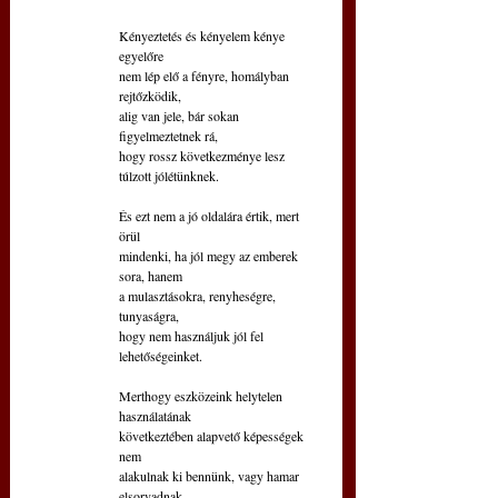
Kényeztetés és kényelem kénye 
egyelőre
nem lép elő a fényre, homályban 
rejtőzködik,
alig van jele, bár sokan 
figyelmeztetnek rá,
hogy rossz következménye lesz 
túlzott jólétünknek.
És ezt nem a jó oldalára értik, mert 
örül
mindenki, ha jól megy az emberek 
sora, hanem
a mulasztásokra, renyheségre, 
tunyaságra,
hogy nem használjuk jól fel 
lehetőségeinket.
Merthogy eszközeink helytelen 
használatának
következtében alapvető képességek 
nem
alakulnak ki bennünk, vagy hamar 
elsorvadnak,