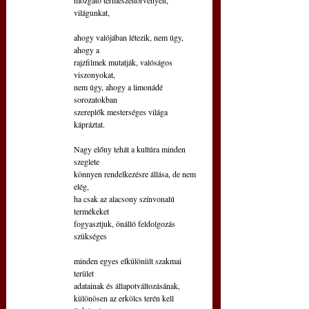
világunkat,
ahogy valójában létezik, nem úgy, 
ahogy a
rajzfilmek mutatják, valóságos 
viszonyokat,
nem úgy, ahogy a limonádé 
sorozatokban
szereplők mesterséges világa 
kápráztat.
Nagy előny tehát a kultúra minden 
szeglete
könnyen rendelkezésre állása, de nem 
elég,
ha csak az alacsony színvonalú 
termékeket
fogyasztjuk, önálló feldolgozás 
szükséges
minden egyes elkülönült szakmai 
terület
adatainak és állapotváltozásának,
különösen az erkölcs terén kell 