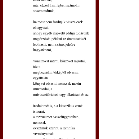
már kézzel írni, fejben számolni 
sosem tudunk,
ha most nem fordítjuk vissza ezek 
elhagyását,
ahogy egyéb alapvető eddigi tudásunk
megőrzését, például az óramutatókét
leolvasni, nem számkijelzőre 
hagyatkozni,
vonalzóval mérni, körzővel rajzolni, 
távot
megbecsülni, térképtől olvasni, 
egyáltalán
könyvet olvasni, nemcsak mozin 
művelődni, a
művészettörténet nagy alkotásait és az
irodalomét is, s a klasszikus zenét 
ismerni,
a történelmet összefüggéseiben, 
nemcsak
évszámok szerint, a technika 
vívmányainak
mozgató természettörvényeit, 