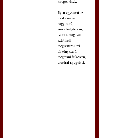
virágos ékek.
Ilyen egyszerű ez, 
mert csak az 
nagyszerű,
ami a helyén van, 
azonos magával,
azért kell 
megismerni, mi 
törvényszerű,
megtenni felkelvén, 
dicsérni nyugtával.