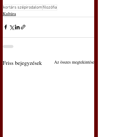
kortárs szépirodalom
filozófia
Kultúra
Friss bejegyzések
Az összes megtekintése