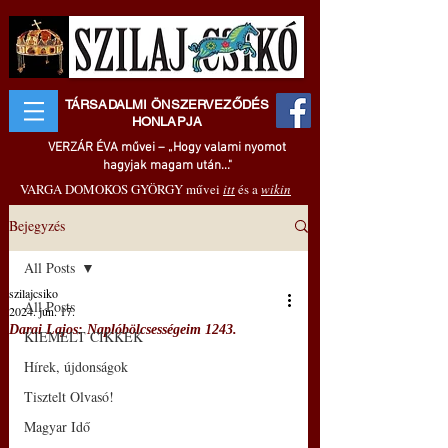
TÁRSADALMI ÖNSZERVEZŐDÉS
HONLAPJA
VERZÁR ÉVA művei – „Hogy valami nyomot
hagyjak magam után..."
VARGA DOMOKOS GYÖRGY művei
itt
és a
wikin
Bejegyzés
All Posts
szilajcsiko
All Posts
2024. jún. 17.
Darai Lajos: Naplóbölcsességeim 1243.
KIEMELT CIKKEK
Hírek, újdonságok
Tisztelt Olvasó!
Magyar Idő