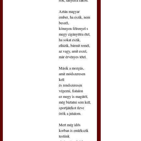
Aztán magyar 
ember, ha eszik, nem 
beszél,
könnyen félrenyel s 
megy cigányútra étel,
ha sokat eszik, 
elhízik, bármit remél,
az vagy, amit eszel, 
már érvényes tétel.
Másik a mozgás, 
amit módszeresen 
kell
és rendszeresen 
végezni, fiatalon
ez megy is magától, 
még biztatni sem kell,
sportjátékot űzve 
örök a jutalom.
Mert még idős 
korban is emlékszik 
testünk