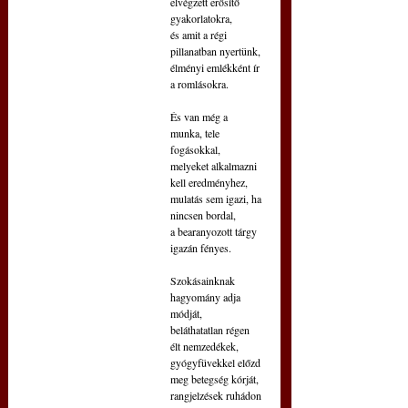
elvégzett erősítő 
gyakorlatokra,
és amit a régi 
pillanatban nyertünk,
élményi emlékként ír 
a romlásokra.
És van még a 
munka, tele 
fogásokkal,
melyeket alkalmazni 
kell eredményhez,
mulatás sem igazi, ha 
nincsen bordal,
a bearanyozott tárgy 
igazán fényes.
Szokásainknak 
hagyomány adja 
módját,
beláthatatlan régen 
élt nemzedékek, 
gyógyfüvekkel előzd 
meg betegség kórját,
rangjelzések ruhádon 