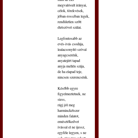
megvalósult irányai,
célok, törekvések, 
jóban-rosszban legek,
rendületlen szőtt 
életszövet szálai.
Legfontosabb az 
evés-ivás csodája,
lealacsonyító szóval 
anyagcserénk,
anyatejért tapad 
anyja mellén szája,
de ha elapad teje, 
nincsen szerencsénk.
Később egyre 
figyelmeztetnek, ne 
siess,
rágj jól meg 
harminckétszer 
minden falatot,
emésztőkedvet 
ivással el ne ijessz,
egyféle legyen, s ne 
sok, tányérra rakott.