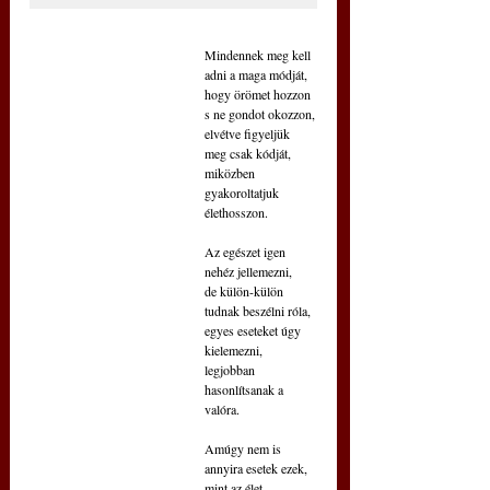
Mindennek meg kell 
adni a maga módját,
hogy örömet hozzon 
s ne gondot okozzon,
elvétve figyeljük 
meg csak kódját,
miközben 
gyakoroltatjuk 
élethosszon.
Az egészet igen 
nehéz jellemezni,
de külön-külön 
tudnak beszélni róla,
egyes eseteket úgy 
kielemezni,
legjobban 
hasonlítsanak a 
valóra.
Amúgy nem is 
annyira esetek ezek,
mint az élet 