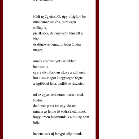
földi nyűgjeinkből, úgy világított be
mindennapjainkba, mint égen 
csillagok,
pislákolva, de ragyogón fénylett a 
Nap,
ösztönözve bennünk teljesítmény-
magot,
minek eredményét eszünkben 
halmoztuk,
egyre elvontabban nézve a színteret,
hol a sokaságot ki egységbe fogta,
a legtöbbet látta, mellőzve részletet,
mi az egyes embernek maradt csak 
fontos,
de ő már pária lett egy idő óta,
mintha az lenne fő sodra életünknek,
hogy űrben hajózzunk, s a csillag nem 
bója,
hanem csak új bolygó célpontunk 
szomszédja,