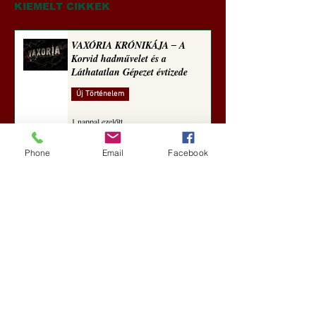
KIEMELT CIKKEK
VAXÓRIA KRÓNIKÁJA ‒ A
Korvid hadművelet és a
Láthatatlan Gépezet évtizede
Új Történelem
1 nappal ezelőtt
Phone
Email
Facebook
Darai Lajos: Naplóbölcsességeim
(2018)
Kultúra
4 nappal ezelőtt
A Rothschildok és a Pentagon
bizalmas feljegyzése: „Hét ország