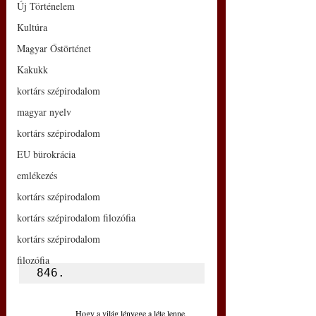
Új Történelem
Kultúra
Magyar Őstörténet
Kakukk
kortárs szépirodalom
magyar nyelv
kortárs szépirodalom
EU bürokrácia
emlékezés
kortárs szépirodalom
kortárs szépirodalom filozófia
kortárs szépirodalom
filozófia
846.
Hogy a világ lényege a léte lenne,