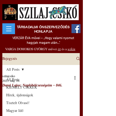
TÁRSADALMI ÖNSZERVEZŐDÉS
HONLAPJA
VERZÁR ÉVA művei – „Hogy valami nyomot
hagyjak magam után..."
VARGA DOMOKOS GYÖRGY művei
itt
és a
wikin
Bejegyzés
All Posts
szilajcsiko
All Posts
2023. máj. 16.
Darai Lajos: Naplóbölcsességeim – 846.
KIEMELT CIKKEK
Hírek, újdonságok
Tisztelt Olvasó!
Magyar Idő