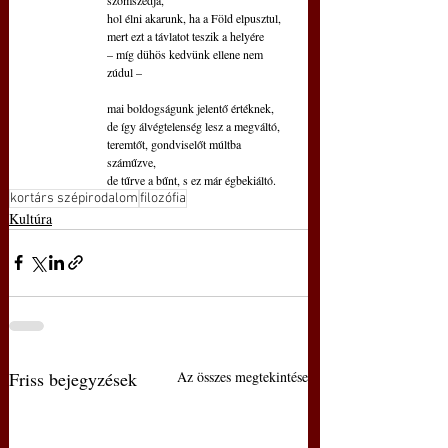
hol élni akarunk, ha a Föld elpusztul,
mert ezt a távlatot teszik a helyére
– míg dühös kedvünk ellene nem 
zúdul – 
mai boldogságunk jelentő értéknek,
de így álvégtelenség lesz a megváltó,
teremtőt, gondviselőt múltba 
száműzve,
de tűrve a bűnt, s ez már égbekiáltó.
kortárs szépirodalom
filozófia
Kultúra
Friss bejegyzések
Az összes megtekintése