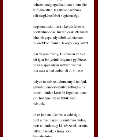
nehezen megragadható, mert nem léte
felfoghatatlan, legáltalánosabbnak 
vélt megközelítését végtelensége
megsemmisíti, mert a kérdésfeltevés
önellentmondás, hiszen csak létezőnek
lehet lényege, olyanból születettnek,
mi örökkön fennáll, levegő vagy kőzet
már végeredmény, különösen az élet
lett igen bonyolult folyamat győztese,
de az alapjai olyan mélyen vannak,
oda csak a mai ember lát el, s mese
helyett természettudománnyal tanítjuk
egymást, embertelenítve felfogásunk,
minek minden korábbi fogalma onnan
jön, hol égre nézve láttuk földi 
másunk,
de az jobban tükrözte a valóságot,
mint a mai magas tudományos tudás,
mert a mindenség kis részének tartotta
pályafutásunk, s hogy lesz 
felszabadulás