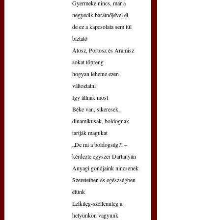
Gyermeke nincs, már a 
negyedik barátnőjével él
de ez a kapcsolata sem túl 
bíztató
Átosz, Portosz és Aramisz 
sokat töpreng
hogyan lehetne ezen 
változtatni
Így állnak most
Béke van, sikeresek, 
dinamikusak, boldognak 
tartják magukat
„De mi a boldogság?! – 
kérdezte egyszer Dartanyán
Anyagi gondjaink nincsenek
Szeretetben és egészségben 
élünk
Lelkileg-szellemileg a 
helyünkön vagyunk