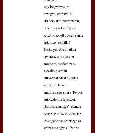
Egy kétgyermekes 
özvegyasszonnyal él
aki nem akar hozzámenni, 
noha kapcsolatuk stabil
A két fogadott gyerek szinte 
apjuknak tekintik őt
Dartanyán évek múltán 
átvette az autószervizt
Bővítette, modernizálta
Később használt 
autókereskedést nyitott a 
szomszéd telken
amit hamarosan egy Toyota 
autószalonná fejlesztett
„Iskolázatlansága” ellenére 
Átosz, Portosz és Aramisz
intelligenciája, tehetsége és 
szorgalma egyesül benne