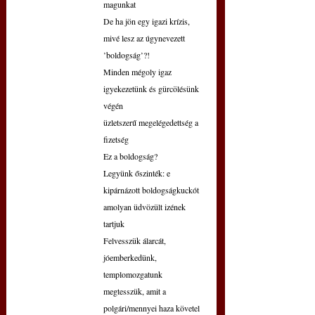
magunkat
De ha jön egy igazi krízis, 
mivé lesz az úgynevezett 
’boldogság’?!
Minden mégoly igaz 
igyekezetünk és gürcölésünk 
végén
üzletszerű megelégedettség a 
fizetség
Ez a boldogság?
Legyünk őszinték: e 
kipárnázott boldogságkuckót
amolyan üdvözült izének 
tartjuk
Felvesszük álarcát, 
jóemberkedünk, 
templomozgatunk
megtesszük, amit a 
polgári/mennyei haza követel