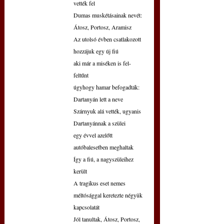
vették fel
Dumas muskétásainak nevét: 
Átosz, Portosz, Aramisz
Az utolsó évben csatlakozott 
hozzájuk egy új fiú
aki már a miséken is fel-
feltűnt
úgyhogy hamar befogadták: 
Dartanyán lett a neve
Szárnyuk alá vették, ugyanis 
Dartanyánnak a szülei
egy évvel azelőtt 
autóbalesetben meghaltak
Így a fiú, a nagyszüleihez 
került
A tragikus eset nemes 
méltósággal keretezte négyük 
kapcsolatát
Jól tanultak, Átosz, Portosz, 