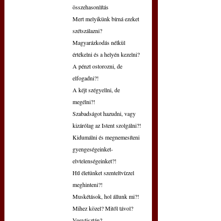
összehasonlítás
Mert melyikünk bírná ezeket 
szétszálazni?
Magyarázkodás nélkül 
értékelni és a helyén kezelni?
A pénzt ostorozni, de 
elfogadni?!
A kéjt szégyellni, de 
megélni?!
Szabadságot hazudni, vagy 
kizárólag az Istent szolgálni?!
Kidumálni és megnemesíteni 
gyengeségeinket-
elvtelenségeinket?!
Hű életünket szenteltvízzel 
meghinteni?!
Muskétások, hol állunk mi?!
Mihez közel? Mitől távol? 
Vegytisztán? 