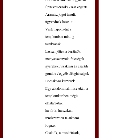
Építészmérnöki karát végezte
Aramisz jogot tanult, 
ügyvédnek készült
Vasárnaponként a 
templomban mindig 
találkoztak
Lassan jöttek a barátnők, 
menyasszonyok, feleségek
gyerekek / szakmai és családi 
gondok / egyéb elfoglaltságok
Bontakozó karrierek
Egy alkalommal, mise után, a 
templomkertben mégis 
elhatározták
ha törik, ha szakad, 
rendszeresen találkozni 
fognak
Csak ők, a muskétások, 