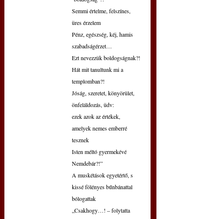
Semmi értelme, felszínes, 
üres érzelem
Pénz, egészség, kéj, hamis 
szabadságérzet…
Ezt nevezzük boldogságnak?!
Hát mit tanultunk mi a 
templomban?!
Jóság, szeretet, könyörület, 
önfeláldozás, üdv:
ezek azok az értékek, 
amelyek nemes emberré 
tesznek
Isten méltó gyermekévé
Nemdebár?!”
A muskétások egyetértő, s 
kissé fölényes bűnbánattal 
bólogattak
„Csakhogy…! – folytatta 