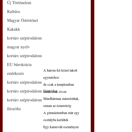
Új Történelem
Kultúra
Magyar Őstörténet
Kakukk
kortárs szépirodalom
magyar nyelv
kortárs szépirodalom
EU bürokrácia
A három fiú közel lakott 
emlékezés
egymáshoz
kortárs szépirodalom
de csak a templomban 
kortárs szépirodalom filozófia
találkoztak össze
Mindhárman ministráltak, 
kortárs szépirodalom
onnan az ismeretség
filozófia
A gimnáziumban már egy 
osztályba kerültek
Egy karneváli eseményen 