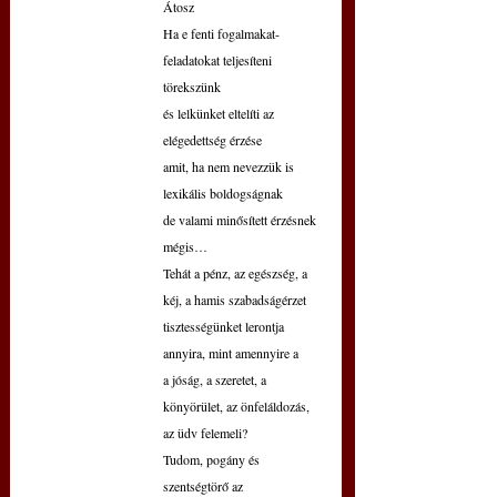
Átosz
Ha e fenti fogalmakat-
feladatokat teljesíteni 
törekszünk
és lelkünket eltelíti az 
elégedettség érzése
amit, ha nem nevezzük is 
lexikális boldogságnak
de valami minősített érzésnek 
mégis…
Tehát a pénz, az egészség, a 
kéj, a hamis szabadságérzet
tisztességünket lerontja 
annyira, mint amennyire a
a jóság, a szeretet, a 
könyörület, az önfeláldozás, 
az üdv felemeli?
Tudom, pogány és 
szentségtörő az 