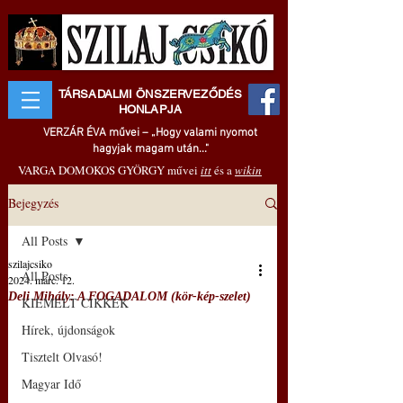
TÁRSADALMI ÖNSZERVEZŐDÉS
HONLAPJA
VERZÁR ÉVA művei – „Hogy valami nyomot
hagyjak magam után..."
VARGA DOMOKOS GYÖRGY művei
itt
és a
wikin
Bejegyzés
All Posts
szilajcsiko
All Posts
2024. márc. 12.
Deli Mihály: A FOGADALOM (kör-kép-szelet)
KIEMELT CIKKEK
Hírek, újdonságok
Tisztelt Olvasó!
Magyar Idő