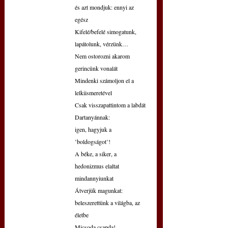
és azt mondjuk: ennyi az 
egész
Kifelé/befelé simogatunk, 
lapátolunk, vérzünk…
Nem ostorozni akarom 
gerincünk vonalát
Mindenki számoljon el a 
lelkiismeretével
Csak visszapattintom a labdát 
Dartanyánnak:
igen, hagyjuk a 
’boldogságot’!
A béke, a siker, a 
hedonizmus elaltat 
mindannyiunkat
Átverjük magunkat: 
beleszerettünk a világba, az 
életbe
Micsoda csapda!