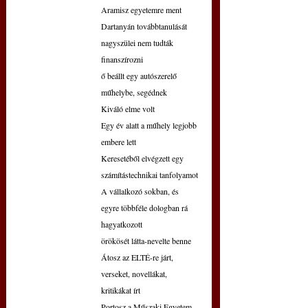
Aramisz egyetemre ment
Dartanyán továbbtanulását 
nagyszülei nem tudták 
finanszírozni
ő beállt egy autószerelő 
műhelybe, segédnek
Kiváló elme volt
Egy év alatt a műhely legjobb 
embere lett
Keresetéből elvégzett egy 
számítástechnikai tanfolyamot
A vállalkozó sokban, és 
egyre többféle dologban rá 
hagyatkozott
örökösét látta-nevelte benne
Átosz az ELTÉ-re járt, 
verseket, novellákat, 
kritikákat írt
Portosz a Műszaki Egyetem 