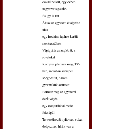
család nélkül, egy évben 
négyszer legalább
És így is lett
Átosz az egyetem elvégzése 
után
egy irodalmi laphoz került 
szerkesztőnek
Végigjárta a ranglétrát, a 
rovatokat
Könyvei jelennek meg, TV-
ben, rádióban szerepel
Megnősült, három 
gyermekük született
Portosz még az egyetemi 
évek végén
egy csoporttársát vette 
feleségül
Tervezőirodát nyitottak, sokat 
dolgoznak, hírük van a 