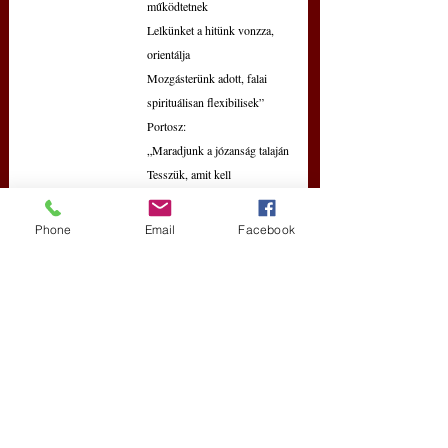
működtetnek
Lelkünket a hitünk vonzza, 
orientálja
Mozgásterünk adott, falai 
spirituálisan flexibilisek”
Portosz:
„Maradjunk a józanság talaján
Tesszük, amit kell
Működtetjük a testünket, 
organizáljuk a környezetünket
Phone
Email
Facebook
Alapvetően a szeretet és a 
könyörület mozgat
Harcolunk, ha kell
Vallásunk a hónunk alá nyúl
ennek ellenére vagy ezzel 
együtt: vakon törünk előre
Mi a francot tehetnénk?!
Sem szentek, sem mártírok 
nem vagyunk