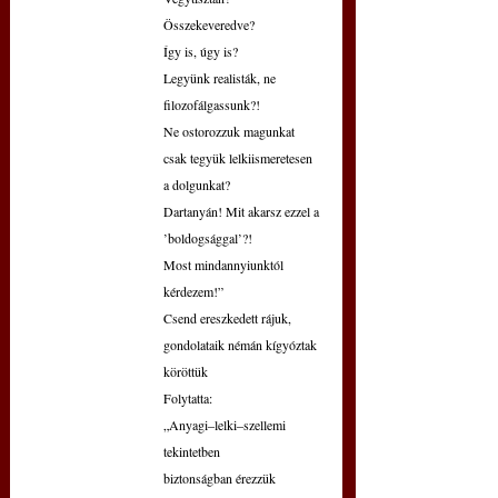
Összekeveredve?
Így is, úgy is?
Legyünk realisták, ne 
filozofálgassunk?!
Ne ostorozzuk magunkat
csak tegyük lelkiismeretesen 
a dolgunkat?
Dartanyán! Mit akarsz ezzel a 
’boldogsággal’?!
Most mindannyiunktól 
kérdezem!”
Csend ereszkedett rájuk, 
gondolataik némán kígyóztak 
köröttük
Folytatta:
„Anyagi‒lelki‒szellemi 
tekintetben
biztonságban érezzük 