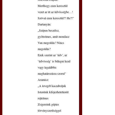
Merthogy ezen keresztül 
vezet az út az üdvösségbe…!
Szóval ezen keresztül?! He?!”
Dartanyán:
„Szépen beszélsz, 
gyötrelmes, amit mondasz
Van megoldás? Nincs 
megoldás?
Ezek szerint az ’üdv’, az 
’üdvösség’ is billegni kezd
vagy legalábbis 
meghatározásra szorul”
Aramisz:
„A levegőt kaszaboljuk
Istenünk kifejezhetetlenül 
rejtelmes
Zsigereink gépies 
törvényszerűséggel 