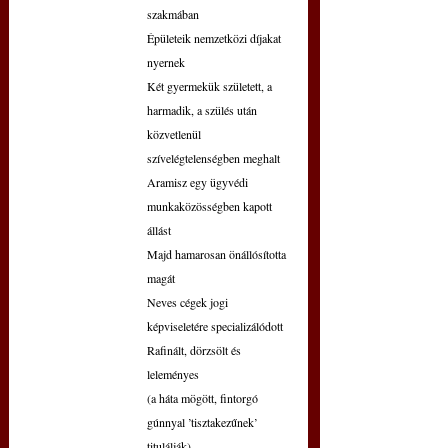
szakmában
Épületeik nemzetközi díjakat 
nyernek
Két gyermekük született, a 
harmadik, a szülés után 
közvetlenül
szívelégtelenségben meghalt
Aramisz egy ügyvédi 
munkaközösségben kapott 
állást
Majd hamarosan önállósította 
magát
Neves cégek jogi 
képviseletére specializálódott
Rafinált, dörzsölt és 
leleményes
(a háta mögött, fintorgó 
gúnnyal ’tisztakezűnek’ 
titulálják)