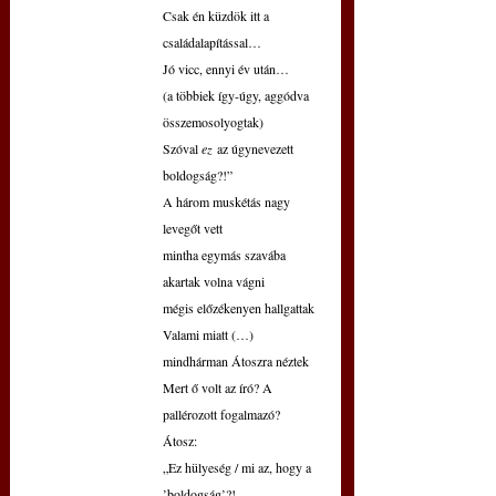
Csak én küzdök itt a 
családalapítással…
Jó vicc, ennyi év után…
(a többiek így-úgy, aggódva 
összemosolyogtak)
Szóval 
ez
 az úgynevezett 
boldogság?!”
A három muskétás nagy 
levegőt vett
mintha egymás szavába 
akartak volna vágni
mégis előzékenyen hallgattak
Valami miatt (…) 
mindhárman Átoszra néztek
Mert ő volt az író? A 
pallérozott fogalmazó?
Átosz:
„Ez hülyeség / mi az, hogy a 
’boldogság’?!