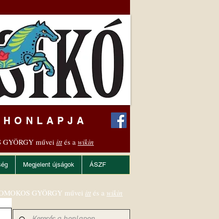
 HONLAPJA
 GYÖRGY művei
itt
és a
wikin
ség
Megjelent újságok
ÁSZF
OMOKOS GYÖRGY művei
itt
és a
wikin