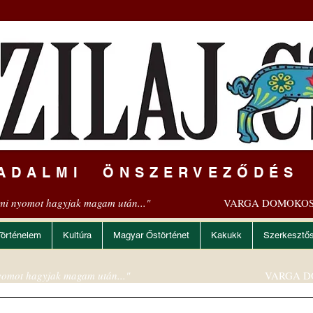
ADALMI ÖNSZERVEZŐDÉS
mi nyomot hagyjak magam után..."
VARGA DOMOKOS
Történelem
Kultúra
Magyar Őstörténet
Kakukk
Szerkesztő
omot hagyjak magam után..."
VARGA D