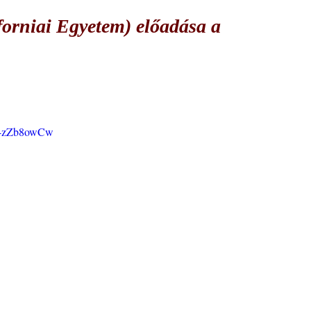
forniai Egyetem) előadása a
sR-zZb8owCw