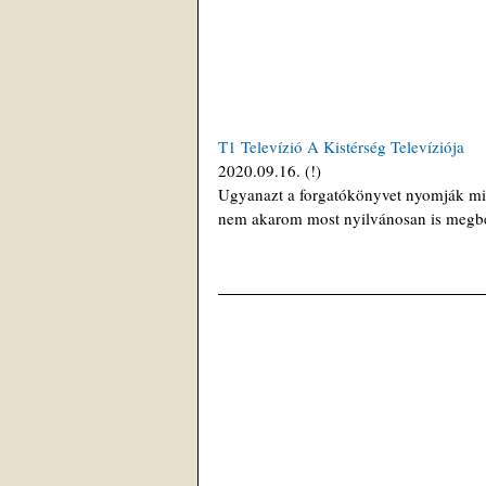
T1 Televízió A Kistérség Televíziója
2020.09.16. (!)
Ugyanazt a forgatókönyvet nyomják mind
nem akarom most nyilvánosan is megbe