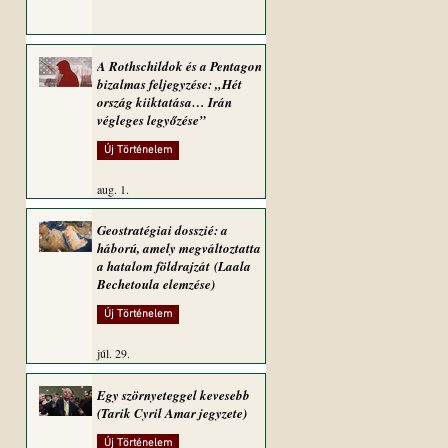
A Rothschildok és a Pentagon
bizalmas feljegyzése: „Hét
ország kiiktatása… Irán
végleges legyőzése”
Új Történelem
aug. 1.
Geostratégiai dosszié: a
háború, amely megváltoztatta
a hatalom földrajzát (Laala
Bechetoula elemzése)
Új Történelem
júl. 29.
Egy szörnyeteggel kevesebb
(Tarik Cyril Amar jegyzete)
Új Történelem