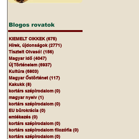
Blogos rovatok
KIEMELT CIKKEK
(675)
675 bejegyzés
Hírek, újdonságok
(2771)
2771 bejegyzés
Tisztelt Olvasó!
(156)
156 bejegyzés
Magyar Idő
(4047)
4047 bejegyzés
Új Történelem
(6937)
6937 bejegyzés
Kultúra
(6803)
6803 bejegyzés
Magyar Őstörténet
(117)
117 bejegyzés
Kakukk
(8)
8 bejegyzés
kortárs szépirodalom
(0)
0 bejegyzés
magyar nyelv
(1)
1 bejegyzés
kortárs szépirodalom
(0)
0 bejegyzés
EU bürokrácia
(0)
0 bejegyzés
emlékezés
(0)
0 bejegyzés
kortárs szépirodalom
(0)
0 bejegyzés
kortárs szépirodalom filozófia
(0)
0 bejegyzés
kortárs szépirodalom
(0)
0 bejegyzés