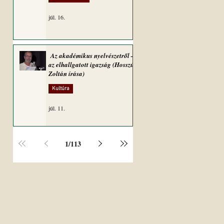
júl. 16.
Az akadémikus nyelvészetről –
az elhallgatott igazság (Hosszú
Zoltán írása)
Kultúra
júl. 11.
1
/
113