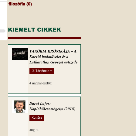
filozófia
(0)
0 bejegyzés
KIEMELT CIKKEK
VAXÓRIA KRÓNIKÁJA ‒ A
Korvid hadművelet és a
Láthatatlan Gépezet évtizede
Új Történelem
4 nappal ezelőtt
Darai Lajos:
Naplóbölcsességeim (2018)
Kultúra
aug. 2.