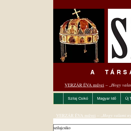
A TÁRS
VERZÁR ÉVA művei
– „
Hogy vala
Szilaj Csikó
Magyar Idő
Új 
VERZÁR ÉVA művei
– „
Hogy valami ny
szilajcsiko