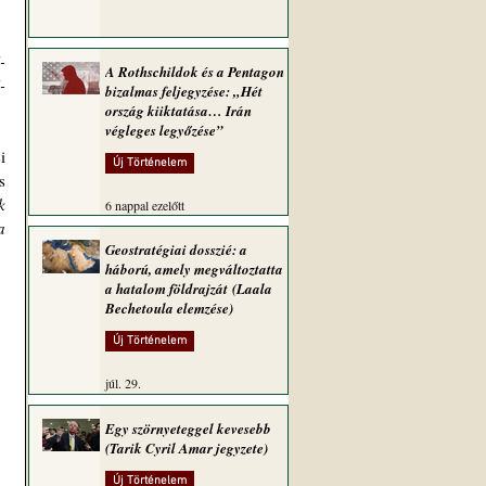
-
A Rothschildok és a Pentagon
-
bizalmas feljegyzése: „Hét
ország kiiktatása… Irán
végleges legyőzése”
 
Új Történelem
 
 
6 nappal ezelőtt
 
Geostratégiai dosszié: a
háború, amely megváltoztatta
a hatalom földrajzát (Laala
Bechetoula elemzése)
Új Történelem
júl. 29.
Egy szörnyeteggel kevesebb
(Tarik Cyril Amar jegyzete)
Új Történelem