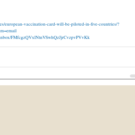
es/european-vaccination-card-will-be-piloted-in-five-countries/?
um=email
/0/#inbox/FMfcgzQVxlNtnVSwhQzJjrCvzpvPVvKk