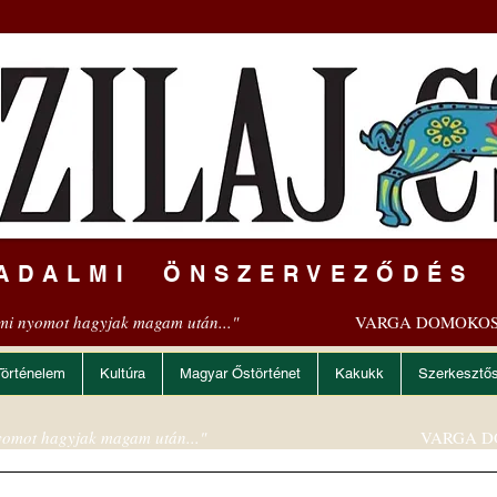
ADALMI ÖNSZERVEZŐDÉS
mi nyomot hagyjak magam után..."
VARGA DOMOKOS
Történelem
Kultúra
Magyar Őstörténet
Kakukk
Szerkesztő
omot hagyjak magam után..."
VARGA D