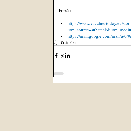
Forrás:
https://www.vaccinestoday.eu/stori
utm_source=substack&utm_medi
https://mail.google.com/mail/u
Új Történelem