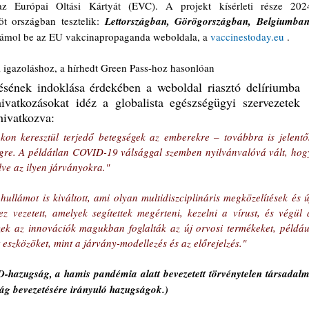
az Európai Oltási Kártyát (EVC). A projekt kísérleti része 2024
t országban tesztelik: 
Lettországban, Görögországban, Belgiumban,
zámol be az EU vakcinapropaganda weboldala, a 
vaccinestoday.eu
 .
i igazoláshoz, a hírhedt Green Pass-hoz hasonlóan 
ésének indoklása érdekében a weboldal riasztó delíriumba 
ivatkozásokat idéz a globalista egészségügyi szervezetek 
hivatkozva: 
kon keresztül terjedő betegségek az emberekre – továbbra is jelentős
ségre. A példátlan COVID-19 válsággal szemben nyilvánvalóvá vált, hogy
ve az ilyen járványokra."
llámot is kiváltott, ami olyan multidiszciplináris megközelítések és új
z vezetett, amelyek segítettek megérteni, kezelni a vírust, és végül a
zek az innovációk magukban foglalták az új orvosi termékeket, például
t eszközöket, mint a járvány-modellezés és az előrejelzés." 
-hazugság, a hamis pandémia alatt bevezetett törvénytelen társadalmi
ság bevezetésére irányuló hazugságok.)