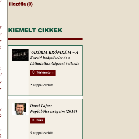
filozófia
(0)
0 bejegyzés
-
 
KIEMELT CIKKEK
 
 
 
VAXÓRIA KRÓNIKÁJA ‒ A
Korvid hadművelet és a
Láthatatlan Gépezet évtizede
 
Új Történelem
 
 
2 nappal ezelőtt
 
Darai Lajos:
 
Naplóbölcsességeim (2018)
 
Kultúra
 
5 nappal ezelőtt
 