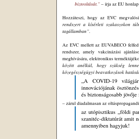
biztosítását.”
 – írja az EU honlap
Hozzáteszi, hogy az EVC megvalósít
rendszert a kísérleti szakaszokon t
tagállamban”
.
Az EVC mellett az EUVABECO felfedi, h
rendszer, amely vakcinázási ajánlás
meghívására, elektronikus terméktájéko
között anélkül, hogy szükség lenne
közegészségügyi beavatkozások hatásá
„A COVID-19 világjárvá
innovációjának ösztönzésé
és biztonságosabb jövője 
– zárul diadalmasan az oltáspropagandi
az utópisztikus „földi pa
szanitéc-diktatúrát amit 
amennyiben hagyjuk!