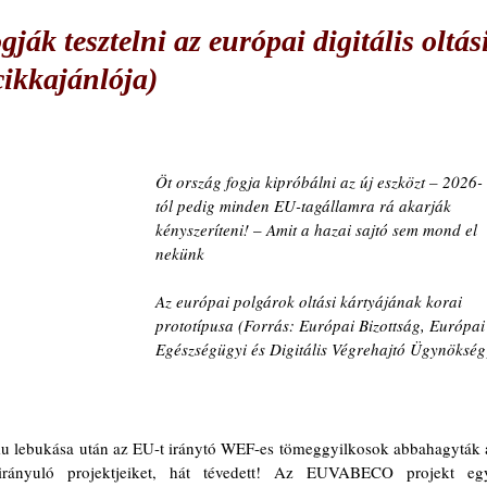
ják tesztelni az európai digitális oltás
cikkajánlója)
Öt ország fogja kipróbálni az új eszközt – 2026-
tól pedig minden EU-tagállamra rá akarják 
kényszeríteni! 
– 
Amit a hazai sajtó sem mond el 
nekünk
Az európai polgárok oltási kártyájának korai 
prototípusa (Forrás: Európai Bizottság, Európai
Egészségügyi és Digitális Végrehajtó Ügynökség
mu lebukása után az EU-t iránytó WEF-es tömeggyilkosok abbahagyták a
e irányuló projektjeiket, hát tévedett! Az EUVABECO projekt egy