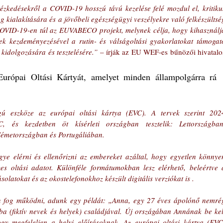
zkedésekről a COVID-19 hosszú távú kezelése felé mozdul el, kritikus
 kialakítására és a jövőbeli egészségügyi veszélyekre való felkészültség
COVID-19-en túl az EUVABECO projekt, melynek célja, hogy kihasználja
ktek kezdeményezésével a rutin- és válságoltási gyakorlatokat támogató
 kidolgozására és tesztelésére.”
 – írják az EU WEF-es bűnözői hivatalos
urópai Oltási Kártyát, amelyet minden állampolgárra rá 
 eszköze az európai oltási kártya (EVC). A tervek szerint 2024
 és kezdetben öt kísérleti országban tesztelik: Lettországban,
émetországban és Portugáliában.
gye elérni és ellenőrizni az embereket azáltal, hogy egyetlen könnyen
zes oltási adatot. Különféle formátumokban lesz elérhető, beleértve a
solatokat és az okostelefonokhoz készült digitális verziókat is .
 fog működni, adunk egy példát: „Anna, egy 27 éves ápolónő nemrég
a (fiktív nevek és helyek) családjával. Új országában Annának be kell
ogy megfeleljen a helyi előírásoknak. Az európai oltási kártya (EVC)