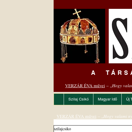
A TÁRS
VERZÁR ÉVA művei
– „
Hogy vala
Szilaj Csikó
Magyar Idő
Új 
VERZÁR ÉVA művei
– „
Hogy valami ny
szilajcsiko