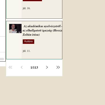
júl. 16.
Az akadémikus nyelvészetről –
az elhallgatott igazság (Hosszú
Zoltán írása)
Kultúra
júl. 11.
1
/
113