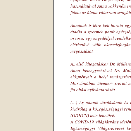
használatával Anna zökkenőmente
fiókot az általa választott szolgá
Annának is létre kell hoznia egy
átadja a gyermek papír egészség
orvosa, egy engedéllyel rendelke
elérhetővé válik okostelefonján
megosztását.
Az első látogatáskor Dr. Müller
Anna beleegyezésével Dr. Müll
előzményeit a helyi rendszerbe
Morvániában ütemterv szerint me
fia oltási nyilvántartását.
(…) Az adatok tárolásának és m
kizárólag a közegészségügyi ren
(GDHCN) tette lehetővé.
A COVID-19 világjárvány idején 
Egészségügyi Világszervezet kez