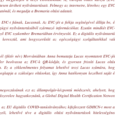
sen átviheti nyilvántartásait. Felmegy az internetre, létrehoz egy EVC
ltatónál, és megadja a Bremaria oltási adatait.
 EVC-t fiának, Lucasnak. Az EVC-jét a fiókja segítségével állítja be, és
ügyi nyilvántartásából származó információkat. Ezután mindkét EVC-t
ző EVC szakember Bremariában érvényesíti. Ez a digitális nyilvántartás
 keresztül, ami leegyszerűsíti az egészségügyi szolgáltatókkal való
nél (fiktív név) Morvániában Anna bemutatja Lucas nyomtatott EVC-jét.
er beolvassa az EVC-k QR-kódját, és gyorsan frissíti Lucas oltási
n. Ez a zökkenőmentes folyamat lehetővé teszi Lucas számára, hogy
gkapja a szükséges oltásokat, így Anna hatékonyan kezelheti saját és
egosztásának ezt az állampolgár-központú módszerét, ahelyett, hogy
dszerekre hagyatkoznánk, a Global Digital Health Certification Network
az EU digitális COVID-tanúsítványához kifejlesztett GDHCN-t most az
eli, lehetővé téve a digitális oltási nyilvántartások hitelességének