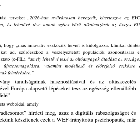
.
ási terveket
 „2026-ban nyilvánosan bevezetik, kiterjesztve az EVC
úlra, és lehetővé téve annak széles körű alkalmazását az összes EU
ogy „más innovatív eszközök terveit is kidolgozza: klinikai döntési
okat ad, szűrőeszköz a veszélyeztetett populációk azonosítására és
ztató (e-PIL),
 "amely lehetővé teszi az oltóanyagok átadása az országok
 újracsomagolásra, valamint modellező és előrejelző eszközre a
nak felmérésére.”
ny tanulságainak hasznosításával és az oltáskezelés 
vel Európa alapvető lépéseket tesz az egészség ellenállóbb 
felé” 
sta weboldal, amely 
radicsomot” hirdeti meg, azaz a digitális rabszolgaságot és 
nekünk készítenek ezek a WEF-irányította pszichopaták, már 