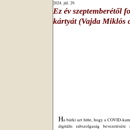
2024. júl. 29.
Ez év szeptemberétől fog
kártyát (Vajda Miklós 
H
a bárki azt hitte, hogy a COVID-ka
digitális rabszolgaság bevezetésér