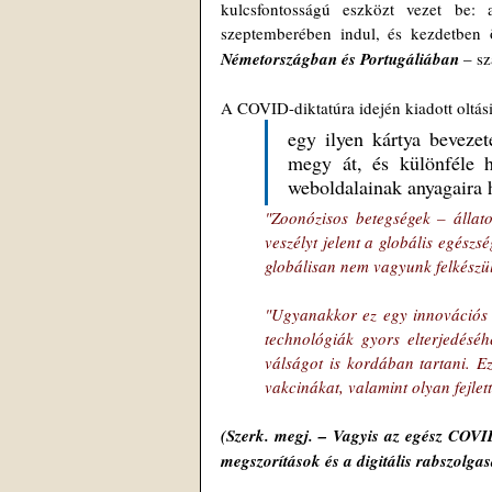
kulcsfontosságú eszközt vezet be: 
szeptemberében indul, és kezdetben ö
Németországban és Portugáliában 
– s
A COVID-diktatúra idején kiadott oltás
egy ilyen kártya bevezet
megy át, és különféle h
weboldalainak anyagaira 
"Zoonózisos betegségek – állato
veszélyt jelent a globális egész
globálisan nem vagyunk felkészül
"Ugyanakkor ez egy innovációs hu
technológiák gyors elterjedéséhe
válságot is kordában tartani. E
vakcinákat, valamint olyan fejlet
(Szerk. megj. – Vagyis az egész COVID
megszorítások és a digitális rabszolga