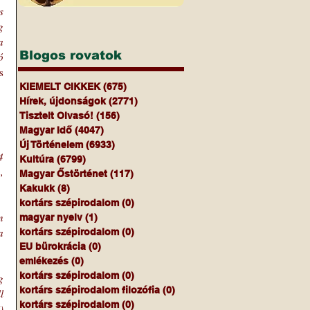
 
 
 
Blogos rovatok
 
 
KIEMELT CIKKEK
(675)
675 bejegyzés
Hírek, újdonságok
(2771)
2771 bejegyzés
Tisztelt Olvasó!
(156)
156 bejegyzés
Magyar Idő
(4047)
4047 bejegyzés
Új Történelem
(6933)
6933 bejegyzés
 
Kultúra
(6799)
6799 bejegyzés
 
Magyar Őstörténet
(117)
117 bejegyzés
Kakukk
(8)
8 bejegyzés
kortárs szépirodalom
(0)
0 bejegyzés
 
magyar nyelv
(1)
1 bejegyzés
 
kortárs szépirodalom
(0)
0 bejegyzés
EU bürokrácia
(0)
0 bejegyzés
emlékezés
(0)
0 bejegyzés
kortárs szépirodalom
(0)
0 bejegyzés
 
kortárs szépirodalom filozófia
(0)
0 bejegyzés
 
kortárs szépirodalom
(0)
0 bejegyzés
 