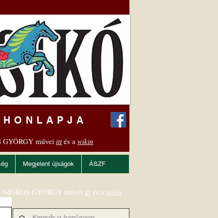
 HONLAPJA
 GYÖRGY művei
itt
és a
wikin
ség
Megjelent újságok
ÁSZF
OMOKOS GYÖRGY művei
itt
és a
wikin