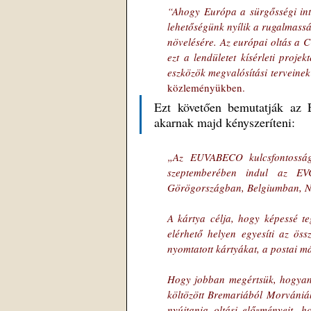
“Ahogy Európa a sürgősségi inté
lehetőségünk nyílik a rugalmasság
növelésére. Az európai oltás a 
ezt a lendületet kísérleti proje
eszközök megvalósítási terveinek
közleményükben.
Ezt követően bemutatják az E
akarnak majd kényszeríteni:
„Az EUVABECO kulcsfontosságú
szeptemberében indul az EVC,
Görögországban, Belgiumban, N
A kártya célja, hogy képessé te
elérhető helyen egyesíti az öss
nyomtatott kártyákat, a postai má
Hogy jobban megértsük, hogyan
költözött Bremariából Morvániáb
nyújtania oltási előzményeit, h