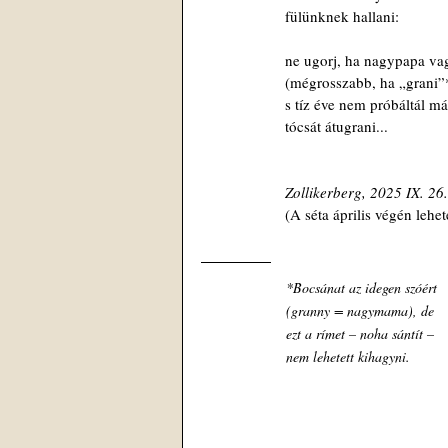
 fülünknek hallani:
 ne ugorj, ha nagypapa va
 (mégrosszabb, ha „grani”
 s tíz éve nem próbáltál má
 tócsát átugrani...
 Zollikerberg, 2025 IX. 26.
 (A séta április végén lehet
 *Bocsánat az idegen szóért
 (granny = nagymama), de
 ezt a rímet – noha sántít –
 nem lehetett kihagyni.