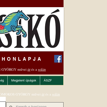
 HONLAPJA
 GYÖRGY művei
itt
és a
wikin
ség
Megjelent újságok
ÁSZF
OMOKOS GYÖRGY művei
itt
és a
wikin