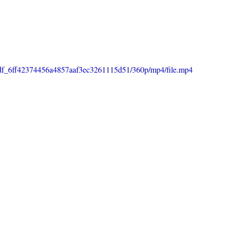
e18df_6ff42374456a4857aaf3ec3261115d51/360p/mp4/file.mp4