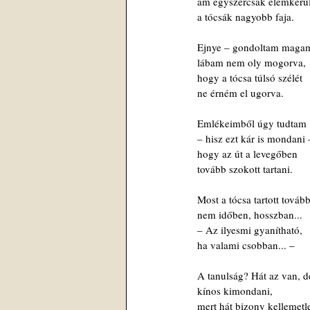
 ám egyszercsak elémkerül
 a tócsák nagyobb faja.
 Ejnye – gondoltam maga
 lábam nem oly mogorva,
 hogy a tócsa túlsó szélét 
 ne érném el ugorva.
 Emlékeimből úgy tudtam 
 – hisz ezt kár is mondani 
 hogy az út a levegőben
 tovább szokott tartani.
 Most a tócsa tartott tovább
 nem időben, hosszban... 
 – Az ilyesmi gyanítható,
 ha valami csobban... –
 A tanulság? Hát az van, d
 kínos kimondani,
 mert hát bizony kellemetl