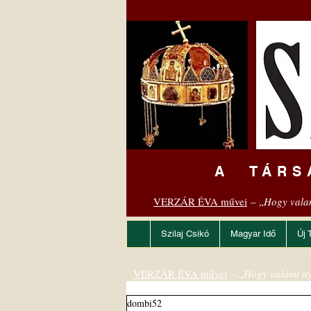
A TÁRS
VERZÁR ÉVA művei
– „
Hogy vala
Szilaj Csikó
Magyar Idő
Új 
VERZÁR ÉVA művei
– „
Hogy valami ny
dombi52