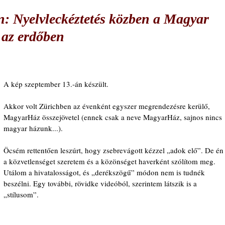
: Nyelvleckéztetés közben a Magyar
 az erdőben
A kép szeptember 13.-án készült.
Akkor volt Zürichben az évenként egyszer megrendezésre kerülő, 
MagyarHáz összejövetel (ennek csak a neve MagyarHáz, sajnos nincs 
magyar házunk...).
Öcsém rettentően leszúrt, hogy zsebrevágott kézzel „adok elő”. De én
a közvetlenséget szeretem és a közönséget haverként szólítom meg. 
Utálom a hivatalosságot, és „derékszögű” módon nem is tudnék 
beszélni. Egy további, rövidke videóból, szerintem látszik is a 
„stílusom”.