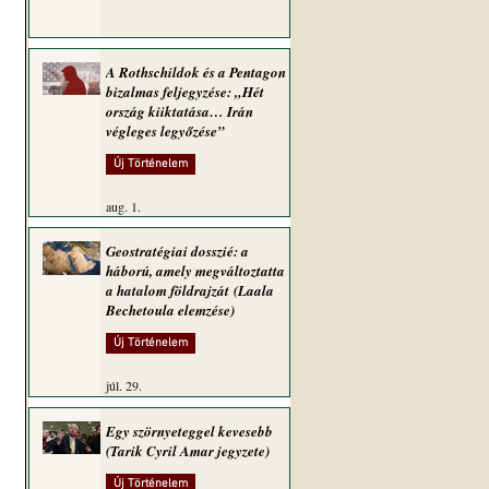
A Rothschildok és a Pentagon
bizalmas feljegyzése: „Hét
ország kiiktatása… Irán
végleges legyőzése”
Új Történelem
aug. 1.
Geostratégiai dosszié: a
háború, amely megváltoztatta
a hatalom földrajzát (Laala
Bechetoula elemzése)
Új Történelem
júl. 29.
Egy szörnyeteggel kevesebb
(Tarik Cyril Amar jegyzete)
Új Történelem