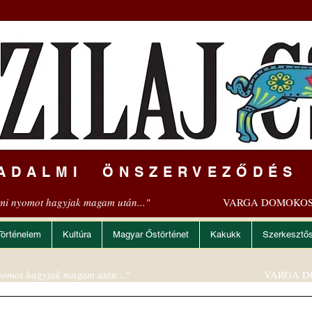
ADALMI ÖNSZERVEZŐDÉS
mi nyomot hagyjak magam után..."
VARGA DOMOKOS
Történelem
Kultúra
Magyar Őstörténet
Kakukk
Szerkesztő
omot hagyjak magam után..."
VARGA D