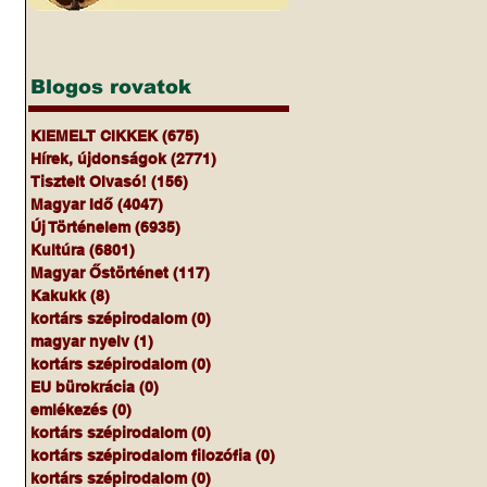
Blogos rovatok
KIEMELT CIKKEK
(675)
675 bejegyzés
Hírek, újdonságok
(2771)
2771 bejegyzés
Tisztelt Olvasó!
(156)
156 bejegyzés
Magyar Idő
(4047)
4047 bejegyzés
Új Történelem
(6935)
6935 bejegyzés
Kultúra
(6801)
6801 bejegyzés
Magyar Őstörténet
(117)
117 bejegyzés
Kakukk
(8)
8 bejegyzés
kortárs szépirodalom
(0)
0 bejegyzés
magyar nyelv
(1)
1 bejegyzés
kortárs szépirodalom
(0)
0 bejegyzés
EU bürokrácia
(0)
0 bejegyzés
emlékezés
(0)
0 bejegyzés
kortárs szépirodalom
(0)
0 bejegyzés
kortárs szépirodalom filozófia
(0)
0 bejegyzés
kortárs szépirodalom
(0)
0 bejegyzés