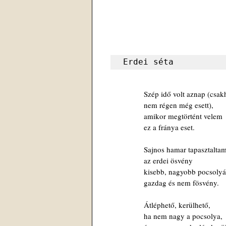
Erdei séta
 Szép idő volt aznap (csa
 nem régen még esett),
 amikor megtörtént velem
 ez a fránya eset.
 Sajnos hamar tapasztaltam
 az erdei ösvény
 kisebb, nagyobb pocsoly
 gazdag és nem fösvény.
 Átléphető, kerülhető,
 ha nem nagy a pocsolya,