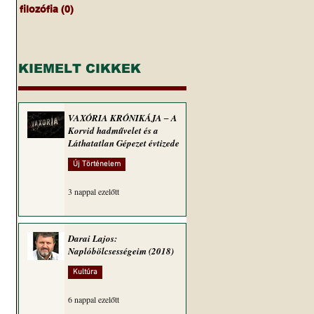
filozófia
(0)
0 bejegyzés
KIEMELT CIKKEK
VAXÓRIA KRÓNIKÁJA ‒ A
Korvid hadművelet és a
Láthatatlan Gépezet évtizede
Új Történelem
3 nappal ezelőtt
Darai Lajos:
Naplóbölcsességeim (2018)
Kultúra
6 nappal ezelőtt