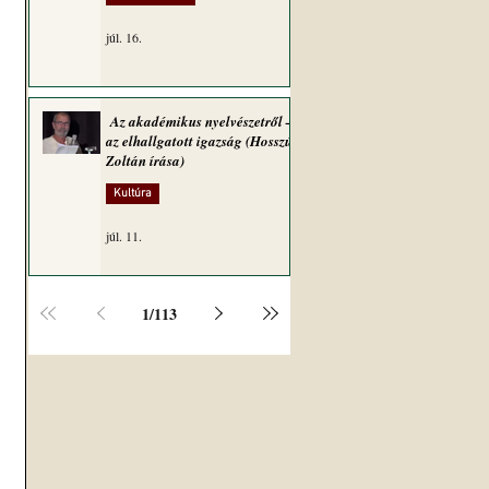
júl. 16.
Az akadémikus nyelvészetről –
az elhallgatott igazság (Hosszú
Zoltán írása)
Kultúra
júl. 11.
1
/
113