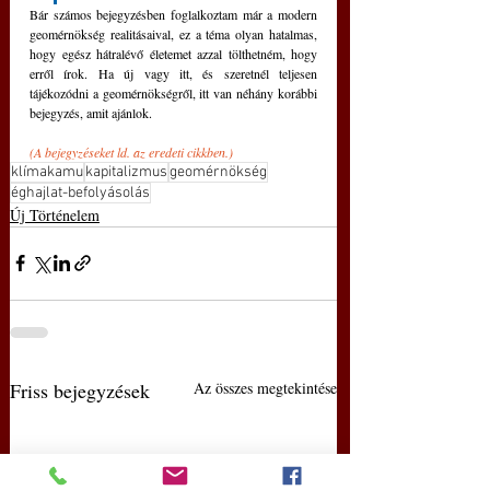
Bár számos bejegyzésben foglalkoztam már a modern 
geomérnökség realitásaival, ez a téma olyan hatalmas, 
hogy egész hátralévő életemet azzal tölthetném, hogy 
erről írok. Ha új vagy itt, és szeretnél teljesen 
tájékozódni a geomérnökségről, itt van néhány korábbi 
bejegyzés, amit ajánlok.
(A bejegyzéseket ld. az eredeti cikkben.)
klímakamu
kapitalizmus
geomérnökség
éghajlat-befolyásolás
Új Történelem
Friss bejegyzések
Az összes megtekintése