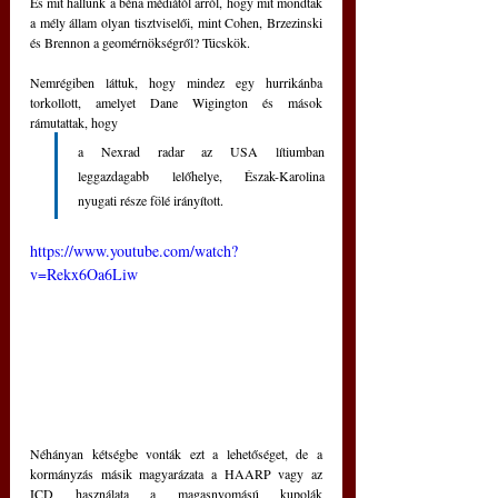
És mit hallunk a béna médiától arról, hogy mit mondtak 
a mély állam olyan tisztviselői, mint Cohen, Brzezinski 
és Brennon a geomérnökségről? Tücskök.
Nemrégiben láttuk, hogy mindez egy hurrikánba 
torkollott, amelyet Dane Wigington és mások 
rámutattak, hogy
a Nexrad radar az USA lítiumban 
leggazdagabb lelőhelye, Észak-Karolina 
nyugati része fölé irányított.
https://www.youtube.com/watch?
v=Rekx6Oa6Liw
Néhányan kétségbe vonták ezt a lehetőséget, de a 
kormányzás másik magyarázata a HAARP vagy az 
ICD használata a magasnyomású kupolák 