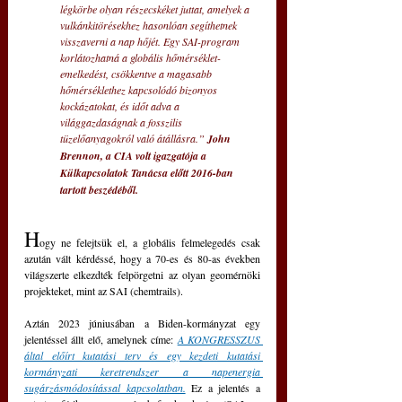
légkörbe olyan részecskéket juttat, amelyek a 
vulkánkitörésekhez hasonlóan segíthetnek 
visszaverni a nap hőjét. Egy SAI-program 
korlátozhatná a globális hőmérséklet-
emelkedést, csökkentve a magasabb 
hőmérséklethez kapcsolódó bizonyos 
kockázatokat, és időt adva a 
világgazdaságnak a fosszilis 
tüzelőanyagokról való átállásra.” 
John 
Brennon, a CIA volt igazgatója a 
Külkapcsolatok Tanácsa előtt 2016-ban 
tartott beszédéből.
H
ogy ne felejtsük el, a globális felmelegedés csak 
azután vált kérdéssé, hogy a 70-es és 80-as években 
világszerte elkezdték felpörgetni az olyan geomérnöki 
projekteket, mint az SAI (chemtrails).
Aztán 2023 júniusában a Biden-kormányzat egy 
jelentéssel állt elő, amelynek címe: 
A KONGRESSZUS 
által előírt kutatási terv és egy kezdeti kutatási 
kormányzati keretrendszer a napenergia 
sugárzásmódosítással kapcsolatban.
 Ez a jelentés a 