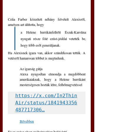
Celia Farber közzétett néhány felvételt Alexisről, 
amelyen azt állította, hogy 
a Helene hurrikánfelhőit Észak-Karolina 
nyugati része fölé ezüst-jóddal vetették be, 
hogy több esőt generáljanak. 
Ha Alexisnek igaza van, akkor szándékosan tettük. A 
vetésről hamarosan többet is megtudunk.
Az igazság gátja
Alexa nyugodtan elmondja a megdöbbent 
amerikaiaknak, hogy a Helene hurrikánt 
mesterségesen hozták létre, felhőmagvetéssel
https://x.com/In2Thin
Air/status/1841943356
487717306…
Bővebben
Ez az egész olyan nyilvánvalóan baljóslatú.