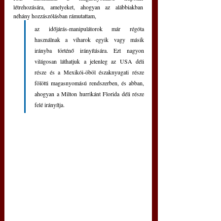
létrehozására, amelyeket, ahogyan az alábbiakban 
néhány hozzászólásban rámutattam, 
az időjárás-manipulátorok már régóta 
használnak a viharok egyik vagy másik 
irányba történő irányítására. Ezt nagyon 
világosan láthatjuk a jelenleg az USA déli 
része és a Mexikói-öböl északnyugati része 
fölötti magasnyomású rendszerben, és abban, 
ahogyan a Milton hurrikánt Florida déli része 
felé irányítja.