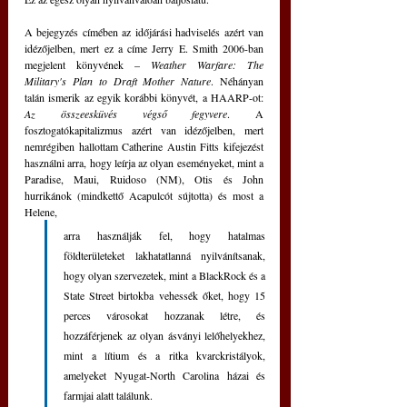
A bejegyzés címében az időjárási hadviselés azért van 
idézőjelben, mert ez a címe Jerry E. Smith 2006-ban 
megjelent könyvének – 
Weather Warfare: The 
Military's Plan to Draft Mother Nature
. Néhányan 
talán ismerik az egyik korábbi könyvét, a HAARP-ot: 
Az összeesküvés végső fegyvere
. A 
fosztogatókapitalizmus azért van idézőjelben, mert 
nemrégiben hallottam Catherine Austin Fitts kifejezést 
használni arra, hogy leírja az olyan eseményeket, mint a 
Paradise, Maui, Ruidoso (NM), Otis és John 
hurrikánok (mindkettő Acapulcót sújtotta) és most a 
Helene, 
arra használják fel, hogy hatalmas 
földterületeket lakhatatlanná nyilvánítsanak, 
hogy olyan szervezetek, mint a BlackRock és a 
State Street birtokba vehessék őket, hogy 15 
perces városokat hozzanak létre, és 
hozzáférjenek az olyan ásványi lelőhelyekhez, 
mint a lítium és a ritka kvarckristályok, 
amelyeket Nyugat-North Carolina házai és 
farmjai alatt találunk.