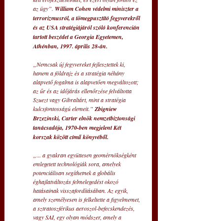
az ügy”. 
William Cohen védelmi miniszter a 
terrorizmusról, a tömegpusztító fegyverekről 
és az USA stratégiájáról szóló konferencián 
tartott beszédet a Georgia Egyetemen, 
Athénban, 1997. április 28-án.
„Nemcsak új fegyvereket fejlesztettek ki, 
hanem a földrajz és a stratégia néhány 
alapvető fogalma is alapvetően megváltozott; 
az űr és az időjárás ellenőrzése felváltotta 
Szuezt vagy Gibraltárt, mint a stratégia 
kulcsfontosságú elemeit.” 
Zbigniew 
Brzezinski, Carter elnök nemzetbiztonsági 
tanácsadója, 1970-ben megjelent Két 
korszak között című könyvéből.
„... a gyakran együttesen geomérnökségként 
emlegetett technológiák sora, amelyek 
potenciálisan segíthetnek a globális 
éghajlatváltozás felmelegedést okozó 
hatásainak visszafordításában. Az egyik, 
amely személyesen is felkeltette a figyelmemet, 
a sztratoszférikus aeroszol-befecskendezés, 
vagy SAI, egy olyan módszer, amely a 