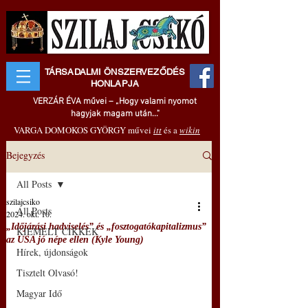
TÁRSADALMI ÖNSZERVEZŐDÉS
HONLAPJA
VERZÁR ÉVA művei – „Hogy valami nyomot
hagyjak magam után..."
VARGA DOMOKOS GYÖRGY művei
itt
és a
wikin
Bejegyzés
All Posts
szilajcsiko
All Posts
2024. okt. 10.
„Időjárási hadviselés” és „fosztogatókapitalizmus”
KIEMELT CIKKEK
az USA jó népe ellen (Kyle Young)
Hírek, újdonságok
Tisztelt Olvasó!
Magyar Idő