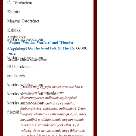
Új Történelem
Kultúra
Magyar Őstörténet
Kakukk
Eredeti cikk: 
kortárs szépirodalom
Waging “Weather Warfare” and “Plunder 
magyar nyelv
Capitalism” On The Good Folk Of The US
, 
Oct 09, 
2024
kortárs szépirodalom
Schiller Mária küldeménye
EU bürokrácia
emlékezés
kortárs szépirodalom
„Mások még egyfajta ökoterrorizmusban is 
részt vesznek, amelynek során 
kortárs szépirodalom filozófia
elektromágneses hullámok segítségével 
kortárs szépirodalom
távolról megváltoztatják az éghajlatot, 
földrengéseket, vulkánokat indítanak el. Tehát 
filozófia
rengeteg leleményes elme dolgozik azon, hogy 
megtalálják a módját annak, hogyan tudnak 
rettegést kelteni más nemzetek ellen. Ez a 
valóság, és ez az oka annak, hogy fokoznunk 
kell erőfeszítéseinket, és ezért olyan fontos ez 