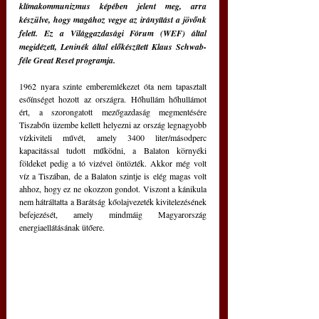
klímakommunizmus képében jelent meg, arra 
készülve, hogy magához vegye az irányítást a jövőnk 
felett. Ez a Világgazdasági Fórum (WEF) által 
megidézett, Leninék által előkészített Klaus Schwab-
féle Great Reset programja.
1962 nyara szinte emberemlékezet óta nem tapasztalt 
esőínséget hozott az országra. Hőhullám hőhullámot 
ért, a szorongatott mezőgazdaság megmentésére 
Tiszabőn üzembe kellett helyezni az ország legnagyobb 
vízkiviteli művét, amely 3400 liter/másodperc 
kapacitással tudott működni, a Balaton környéki 
földeket pedig a tó vizével öntözték. Akkor még volt 
víz a Tiszában, de a Balaton szintje is elég magas volt 
ahhoz, hogy ez ne okozzon gondot. Viszont a kánikula 
nem hátráltatta a Barátság kőolajvezeték kivitelezésének 
befejezését, amely mindmáig Magyarország 
energiaellátásának ütőere.