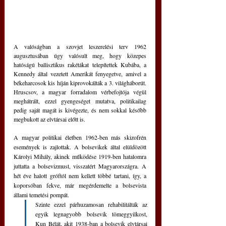
A valóságban a szovjet leszerelési terv 1962 
augusztusában úgy valósult meg, hogy közepes 
hatóságú ballisztikus rakétákat telepítettek Kubába, a 
Kennedy által vezetett Amerikát fenyegetve, amivel a 
békeharcosok kis híján kiprovokálták a 3. világháborút. 
Hruscsov, a magyar forradalom vérbefojtója végül 
meghátrált, ezzel gyengeséget mutatva, politikailag 
pedig saját magát is kivégezte, és nem sokkal később 
megbukott az elvtársai előtt is.
A magyar politikai életben 1962-ben más skizofrén 
események is zajlottak. A bolsevikek által elüldözött 
Károlyi Mihály, akinek működése 1919-ben hatalomra 
juttatta a bolsevizmust, visszatért Magyarországra. A 
hét éve halott gróftól nem kellett többé tartani, így, a 
koporsóban fekve, már megérdemelte a bolsevista 
állami temetési pompát. 
Szinte ezzel párhuzamosan rehabilitálták az 
egyik legnagyobb bolsevik tömeggyilkost, 
Kun Bélát, akit 1938-ban a bolsevik elvtársai 