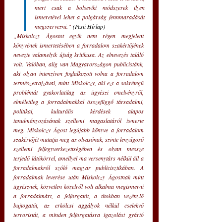
mert csak a bolseviki módszerek ilyen 
ismeretével lehet a polgárság fennmaradását 
megszervezni.” 
(Pesti Hírlap)
„Miskolczy Ágostot egyik nem régen megjelent 
könyvének ismertetésében a forradalom szakértőjének 
nevezte valamelyik újság kritikusa. Az elnevezés találó 
volt. Valóban, alig van Magyarországon publicistánk, 
aki olyan intenzíven foglalkozott volna a forradalom 
természetrajzával, mint Miskolczy, aki ezt a sokrétegű 
problémát gyakorlatilag az ügyészi emelvényről, 
elméletileg a forradalmakkal összefüggő társadalmi, 
politikai, kulturális kérdések alapos 
tanulmányozásának szellemi magaslatáról ismerte 
meg. Miskolczy Ágost legújabb könyve a forradalom 
szakértőjét mutatja meg az olvasónak, szinte lenyűgöző 
szellemi felfegyverkezettségében és olyan messze 
terjedő látókörrel, amellyel ma versenytárs nélkül áll a 
forradalmakról szóló magyar publicisztikában. A 
forradalmak leverése után Miskolczy Ágostnak mint 
ügyésznek, közvetlen közelről volt alkalma megismerni 
a forradalmárt, a felforgatót, a titokban vezénylő 
bujtogatót, az erkölcsi aggályok nélkül cselekvő 
terroristát, a minden felforgatásra igazolást gyártó 