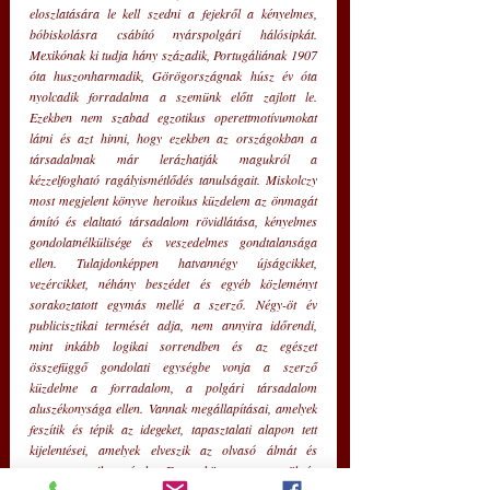
eloszlatására le kell szedni a fejekről a kényelmes, 
bóbiskolásra csábító nyárspolgári hálósipkát. 
Mexikónak ki tudja hány századik, Portugáliának 1907 
óta huszonharmadik, Görögországnak húsz év óta 
nyolcadik forradalma a szemünk előtt zajlott le. 
Ezekben nem szabad egzotikus operettmotívumokat 
látni és azt hinni, hogy ezekben az országokban a 
társadalmak már lerázhatják magukról a 
kézzelfogható ragályismétlődés tanulságait. Miskolczy 
most megjelent könyve heroikus küzdelem az önmagát 
ámító és elaltató társadalom rövidlátása, kényelmes 
gondolatnélkülisége és veszedelmes gondtalansága 
ellen. Tulajdonképpen hatvannégy újságcikket, 
vezércikket, néhány beszédet és egyéb közleményt 
sorakoztatott egymás mellé a szerző. Négy-öt év 
publicisztikai termését adja, nem annyira időrendi, 
mint inkább logikai sorrendben és az egészet 
összefüggő gondolati egységbe vonja a szerző 
küzdelme a forradalom, a polgári társadalom 
aluszékonysága ellen. Vannak megállapításai, amelyek 
feszítik és tépik az idegeket, tapasztalati alapon tett 
kijelentései, amelyek elveszik az olvasó álmát és 
megremegtetik a szíveket. Erre a könyvre nagy szükség 