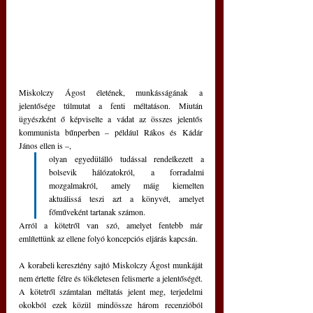
Miskolczy Ágost életének, munkásságának a 
jelentősége túlmutat a fenti méltatáson. Miután 
ügyészként ő képviselte a vádat az összes jelentős 
kommunista bűnperben – például Rákos és Kádár 
János ellen is –, 
olyan egyedülálló tudással rendelkezett a 
bolsevik hálózatokról, a forradalmi 
mozgalmakról, amely máig kiemelten 
aktuálissá teszi azt a könyvét, amelyet 
főműveként tartanak számon. 
Arról a kötetről van szó, amelyet fentebb már 
említettünk az ellene folyó koncepciós eljárás kapcsán.
A korabeli keresztény sajtó Miskolczy Ágost munkáját 
nem értette félre és tökéletesen felismerte a jelentőségét. 
A kötetről számtalan méltatás jelent meg, terjedelmi 
okokból ezek közül mindössze három recenzióból 