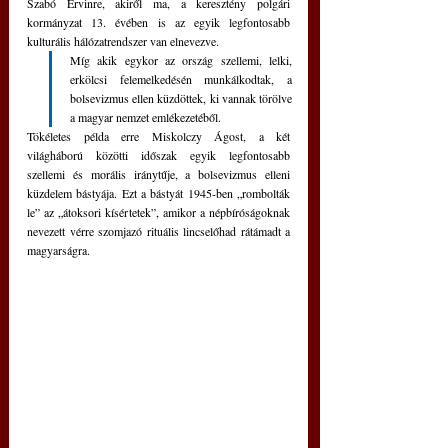
Szabó Ervinre, akiről ma, a keresztény polgári 
kormányzat 13. évében is az egyik legfontosabb 
kulturális hálózatrendszer van elnevezve.
Míg akik egykor az ország szellemi, lelki, 
erkölcsi felemelkedésén munkálkodtak, a 
bolsevizmus ellen küzdöttek, ki vannak törölve 
a magyar nemzet emlékezetéből.
Tökéletes példa erre Miskolczy Ágost, a két 
világháború közötti időszak egyik legfontosabb 
szellemi és morális iránytűje, a bolsevizmus elleni 
küzdelem bástyája. Ezt a bástyát 1945-ben „rombolták 
le” az „átoksori kísértetek”, amikor a népbíróságoknak 
nevezett vérre szomjazó rituális lincselőhad rátámadt a 
magyarságra.