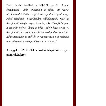
Dobi István továbbá a békéről beszélt. Amint 
fogalmazott:
 „bár nyugtalan a világ, mi mégis 
bizalommal tekintünk a jövő elé, újabb és újabb nagy 
belső feladatok megoldására vállalkozunk, mert a 
Szovjetunió pártja, népe, kormánya kezében jó helyen, 
a legjobb helyen látjuk a béke védelmének ügyét. A 
Szovjetunió leszerelési- és békejavaslataiban a népek 
lelkiismeretéhez is szól és ez magyarázza a javaslatok 
hatását a nemzetközi politikára és az életre.”
Az egyik U-2 felvétel a kubai telepítésű szovjet 
atomrakétákról: