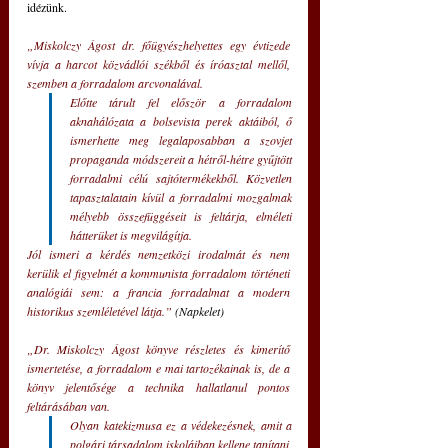
idézünk.
„Miskolczy Ágost dr. főügyészhelyettes egy évtizede 
vívja a harcot közvádlói székből és íróasztal mellől, 
szemben a forradalom arcvonalával.
Előtte tárult fel először a forradalom 
aknahálózata a bolsevista perek aktáiból, ő 
ismerhette meg legalaposabban a szovjet 
propaganda módszereit a hétről-hétre gyűjtött 
forradalmi célú sajtótermékekből. Közvetlen 
tapasztalatain kívül a forradalmi mozgalmak 
mélyebb összefüggéseit is feltárja, elméleti 
hátterüket is megvilágítja.
Jól ismeri a kérdés nemzetközi irodalmát és nem 
kerülik el figyelmét a kommunista forradalom történeti 
analógiái sem: a francia forradalmat a modern 
historikus szemléletével látja.” 
(Napkelet)
„Dr. Miskolczy Ágost könyve részletes és kimerítő 
ismertetése, a forradalom e mai tartozékainak is, de a 
könyv jelentősége a technika hallatlanul pontos 
feltárásában van.
Olyan katekizmusa ez a védekezésnek, amit a 
polgári társadalom iskoláiban kellene tanítani, 