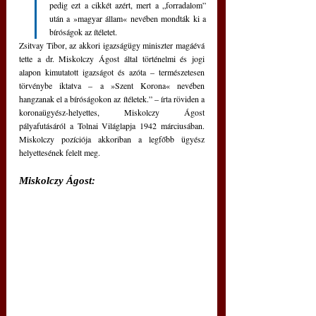
pedig ezt a cikkét azért, mert a „forradalom” 
után a »magyar állam« nevében mondták ki a 
bíróságok az ítéletet. 
Zsitvay Tibor, az akkori igazságügy miniszter magáévá 
tette a dr. Miskolczy Ágost által történelmi és jogi 
alapon kimutatott igazságot és azóta – természetesen 
törvénybe iktatva – a »Szent Korona« nevében 
hangzanak el a bíróságokon az ítéletek.” – írta röviden a 
koronaügyész-helyettes, Miskolczy Ágost 
pályafutásáról a Tolnai Világlapja 1942 márciusában. 
Miskolczy pozíciója akkoriban a legfőbb ügyész 
helyettesének felelt meg.
Miskolczy Ágost: