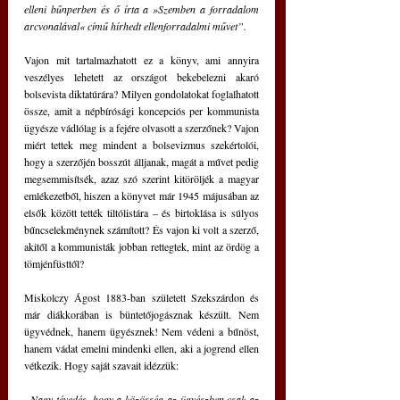
elleni bűnperben és ő írta a »Szemben a forradalom 
arcvonalával« című hírhedt ellenforradalmi művet”.
Vajon mit tartalmazhatott ez a könyv, ami annyira 
veszélyes lehetett az országot bekebelezni akaró 
bolsevista diktatúrára? Milyen gondolatokat foglalhatott 
össze, amit a népbírósági koncepciós per kommunista 
ügyésze vádlólag is a fejére olvasott a szerzőnek? Vajon 
miért tettek meg mindent a bolsevizmus szekértolói, 
hogy a szerzőjén bosszút álljanak, magát a művet pedig 
megsemmisítsék, azaz szó szerint kitöröljék a magyar 
emlékezetből, hiszen a könyvet már 1945 májusában az 
elsők között tették tiltólistára – és birtoklása is súlyos 
bűncselekménynek számított? És vajon ki volt a szerző, 
akitől a kommunisták jobban rettegtek, mint az ördög a 
tömjénfüsttől?
Miskolczy Ágost 1883-ban született Szekszárdon és 
már diákkorában is büntetőjogásznak készült. Nem 
ügyvédnek, hanem ügyésznek! Nem védeni a bűnöst, 
hanem vádat emelni mindenki ellen, aki a jogrend ellen 
vétkezik. Hogy saját szavait idézzük: 
„Nagy tévedés, hogy a közösség az ügyészben csak az 