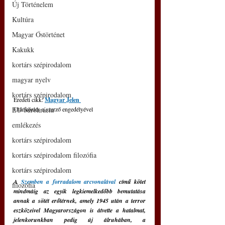
Új Történelem
Kultúra
Magyar Őstörténet
Kakukk
kortárs szépirodalom
magyar nyelv
kortárs szépirodalom
Eredeti cikk: 
Magyar Jelen
Utánközlés a szerző engedélyével
EU bürokrácia
emlékezés
kortárs szépirodalom
kortárs szépirodalom filozófia
kortárs szépirodalom
A 
Szemben a forradalom arcvonalával
 című kötet 
filozófia
mindmáig az egyik legkiemelkedőbb bemutatása 
annak a sötét erőtérnek, amely 1945 után a terror 
eszközeivel Magyarországon is átvette a hatalmat, 
jelenkorunkban pedig új álruhában, a 