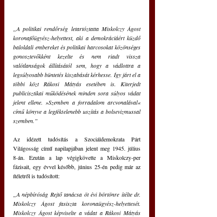
„A politikai rendőrség letartóztatta Miskolczy Ágost 
koronafőügyész-helyettest, aki a demokráciáért küzdő 
baloldali embereket és politikai harcosokat közönséges 
gonosztevőkként kezelte és nem riadt vissza 
valótlanságok állításától sem, hogy a vádlottra a 
legsúlyosabb büntetés kiszabását kérhesse. Így járt el a 
többi közt Rákosi Mátyás esetében is. Kiterjedt 
publicisztikai működésének minden sora súlyos vádat 
jelent ellene. »Szemben a forradalom arcvonalával« 
című könyve a legféktelenebb uszítás a bolsevizmussal 
szemben.” 
Az idézett tudósítás a Szociáldemokrata Párt 
Világosság című napilapjában jelent meg 1945. július 
8-án. Ezután a lap végigkövette a Miskolczy-per 
fázisait, egy évvel később, június 25-én pedig már az 
ítéletről is tudósított: 
„A népbíróság Rejtő tanácsa öt évi börtönre ítélte dr. 
Miskolczy Ágost fasiszta koronaügyész-helyettesét. 
Miskolczy Ágost képviselte a vádat a Rákosi Mátyás 