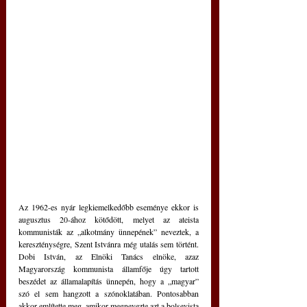
Az 1962-es nyár legkiemelkedőbb eseménye ekkor is 
augusztus 20-ához kötődött, melyet az ateista 
kommunisták az „alkotmány ünnepének” neveztek, a 
kereszténységre, Szent Istvánra még utalás sem történt. 
Dobi István, az Elnöki Tanács elnöke, azaz 
Magyarország kommunista államfője úgy tartott 
beszédet az államalapítás ünnepén, hogy a „magyar” 
szó el sem hangzott a szónoklatában. Pontosabban 
akkor említette meg, amikor megnevezte azt a bolsevista 