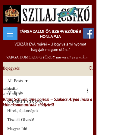
TÁRSADALMI ÖNSZERVEZŐDÉS
HONLAPJA
VERZÁR ÉVA művei – „Hogy valami nyomot
hagyjak magam után..."
VARGA DOMOKOS GYÖRGY művei
itt
és a
wikin
Bejegyzés
All Posts
szilajcsiko
All Posts
2023. máj. 18.
Klaus Schwab ante portas! – Szakács Árpád írása a
KIEMELT CIKKEK
klímakommunisták elődjeiről
Hírek, újdonságok
Tisztelt Olvasó!
Magyar Idő