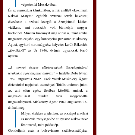
végeztek ki Moszkvában. 
És az augusztusi kánikulában, a már említett okok miatt 
Rákosi Mátyást leghűbb elvtársai tették hűvösre; 
élvezhette a szabad levegőt a Szovjetunió kietlen 
vidékein, ami rosszabb volt bármelyik magyar 
börtönnél. Minden bizonnyal még annál is, mint amibe 
megalázás céljából egy koncepciós per során Miskolczy 
Ágost, egykori koronaügyész-helyettes került Rákosiék 
„jóvoltából” az Úr 1946. évének ugyancsak forró 
nyarán.
„A nemzet összes alkotóerejének összefogásával 
leraktuk a szocializmus alapjait” 
– hirdette Dobi István 
1962. augusztus 20-án. Ezek voltak Miskolczy Ágost 
élete utolsó napjainak eseményei. Totális uralomra jutott 
az, ami ellen egész életében küzdött, aminek a 
megvalósulását minden áron megpróbálta 
megakadályozni. Miskolczy Ágost 1962. augusztus 23-
án halt meg.
Milyen érdekes a jelenkor: az országot erkölcsi 
és morális mélységekbe süllyesztő alakok neve 
fennmarad, mint példakép.
Gondoljunk csak a bolsevizmus szálláscsinálójára, 