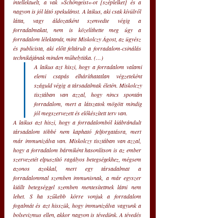
intellektuelt, a vak »Schöngeist«-ot [széplelket] és a 
nagyon is jól látó spekulánst. A laikus, aki csak kívülről 
látta, vagy áldozatként szenvedte végig a 
forradalmakat, nem is közelíthette meg úgy a 
forradalom lélektanát, mint Miskolczy Ágost, az ügyész 
és publicista, aki előtt feltárult a forradalom-csinálás 
technikájának minden műhelytitka. (…)
A laikus azt hiszi, hogy a forradalom valami 
elemi csapás elháríthatatlan végzeteként 
száguld végig a társadalmak életén. Miskolczy 
tisztában van azzal, hogy nincs spontán 
forradalom, mert a látszatok mögött mindig 
jól megszervezett és előkészített terv van.
A laikus azt hiszi, hogy a forradalomból kiábrándult 
társadalom többé nem kapható felforgatásra, mert 
már immunizálva van. Miskolczy tisztában van azzal, 
hogy a forradalom bármiként hasonlítson is az ember 
szervezetét elpusztító ragályos betegségekhez, mégsem 
azonos azokkal, mert egy társadalmat a 
forradalommal szemben immunisnak, a már egyszer 
kiállt betegséggel szemben mentesítettnek látni nem 
lehet. S ha szűkebb körre vonjuk a forradalom 
fogalmát és azt hisszük, hogy immunizálva vagyunk a 
bolsevizmus ellen, akkor nagyon is tévedünk. A tévedés 