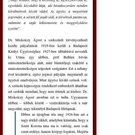
egyoldalú közvádlót látja, aki hivatásszerűen minden 
körülmények között vádol. Az ügyész a megsértett 
jogrendet, a sértett fél jogát védi, a törvények parancsa, 
valamint a saját lelkiismerete és meggyőződése 
szerint”.
Dr. Miskolczy Ágost a szekszárdi törvényszéknél 
kezdte pályafutását. 1919-ben került a Budapesti 
Királyi Ügyészséghez. 1927-ben táblabírává nevezték 
ki. Utána egy időben, gróf Bethlen István 
miniszterelnöksége alatt, mint büntetőjogi szakértő a 
miniszterelnökségen teljesített szolgálatot. Ezt a néhány 
évet leszámítva, egész jogászi pályáján megmaradt az 
ügyészi emelvényen. Mint ügyész kiváló szónok volt. 
A szónoki képességen rendelkező emberekről általában 
azt szokták mondani, hogy nem értenek az íráshoz. Dr. 
Miskolczy Ágost azonban ezt is tudta. Ugyanazon 
időben – többek között – vezércikkírója volt a már 
megszűnt, nagy tekintélyű Budapesti Hírlapnak. 
Ebben az újságban írta meg 1926-ban azt a 
nagy értékű cikkét, amelyben kimutatta, hogy a 
Szent Korona tana ma is valóság, nem csak 
szent ereklye, hanem közjogi fogalom. Megírta 