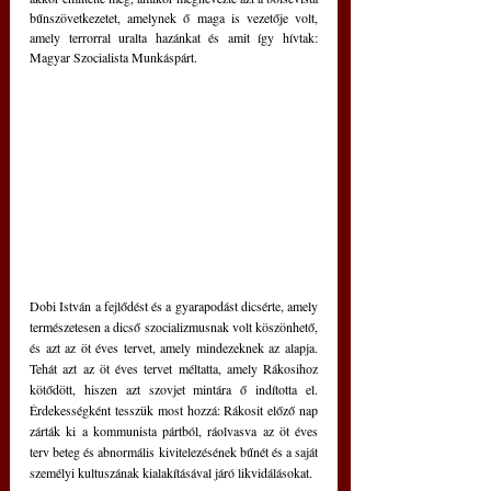
bűnszövetkezetet, amelynek ő maga is vezetője volt, 
amely terrorral uralta hazánkat és amit így hívtak: 
Magyar Szocialista Munkáspárt.
Dobi István a fejlődést és a gyarapodást dicsérte, amely 
természetesen a dicső szocializmusnak volt köszönhető,  
és azt az öt éves tervet, amely mindezeknek az alapja. 
Tehát azt az öt éves tervet méltatta, amely Rákosihoz 
kötődött, hiszen azt szovjet mintára ő indította el. 
Érdekességként tesszük most hozzá: Rákosit előző nap 
zárták ki a kommunista pártból, ráolvasva az öt éves 
terv beteg és abnormális kivitelezésének bűnét és a saját 
személyi kultuszának kialakításával járó likvidálásokat.